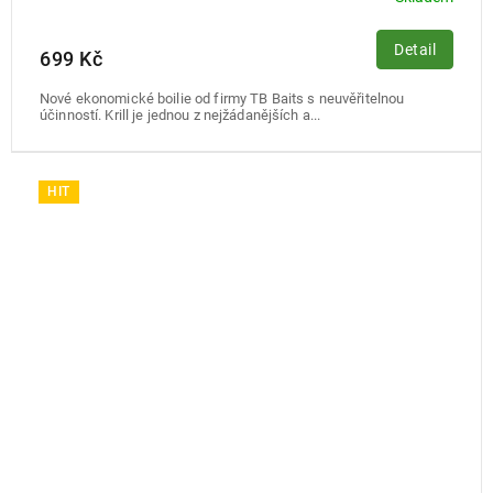
Detail
699 Kč
Nové ekonomické boilie od firmy TB Baits s neuvěřitelnou
účinností. Krill je jednou z nejžádanějších a...
HIT