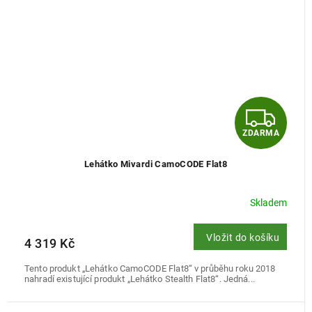
Z
ZDARMA
D
Lehátko Mivardi CamoCODE Flat8
A
R
Skladem
M
Vložit do košíku
4 319 Kč
A
Tento produkt „Lehátko CamoCODE Flat8“ v průběhu roku 2018
nahradí existující produkt „Lehátko Stealth Flat8“. Jedná...