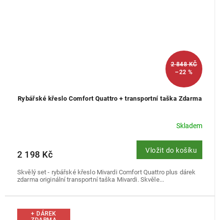
2 848 KČ
–22 %
Rybářské křeslo Comfort Quattro + transportní taška Zdarma
Skladem
Vložit do košíku
2 198 Kč
Skvělý set - rybářské křeslo Mivardi Comfort Quattro plus dárek
zdarma originální transportní taška Mivardi. Skvěle...
+ DÁREK
ZDARMA