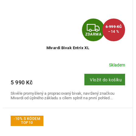
Z
6 999 KČ
–14 %
ZDARMA
D
Mivardi Bivak Entrix XL
A
R
Skladem
M
Vložit do košíku
5 990 Kč
A
Skvěle promyšlený a propracovaný bivak, navržený značkou
Mivardi od úplného základu s cílem splnit na první pohled...
-10% S KÓDEM
TOP10