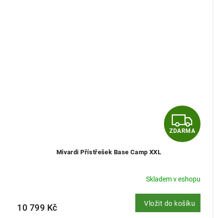
Z
ZDARMA
D
Mivardi Přístřešek Base Camp XXL
A
R
Skladem v eshopu
M
Vložit do košíku
10 799 Kč