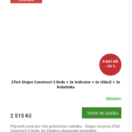
3 637 KČ
–30 %
Zfish Stojan Construct 3 Rods + 2x Indicator + 2x Hlásič + 2x
Rohatinka
Skladem
Vložit do košíku
2 515 Kč
Připravili jsme pro Vás jedinečnou nabídku - Stojan na pruty Zfish
Construct 3 Rods, ke kterému dostanete kompletní...