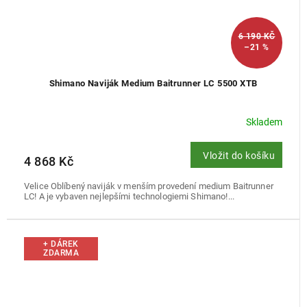
6 190 KČ
–21 %
Shimano Naviják Medium Baitrunner LC 5500 XTB
Skladem
Vložit do košíku
4 868 Kč
Velice Oblíbený naviják v menším provedení medium Baitrunner
LC! A je vybaven nejlepšími technologiemi Shimano!...
+ DÁREK
ZDARMA