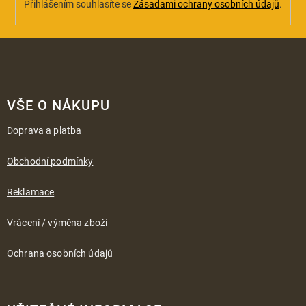
Přihlášením souhlasíte se
Zásadami ochrany osobních údajů
.
Z
á
VŠE O NÁKUPU
p
a
Doprava a platba
t
í
Obchodní podmínky
Reklamace
Vrácení / výměna zboží
Ochrana osobních údajů