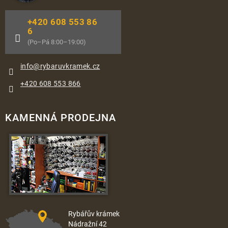
+420 608 553 86
6
(Po–Pá 8:00–19:00)
info
@
rybaruvkramek.cz
+420 608 553 866
KAMENNÁ PRODEJNA
Rybářův krámek
Nádražní 42