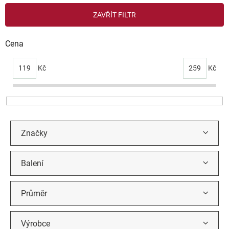
V
ZAVŘÍT FILTR
ý
p
i
Cena
s
p
119
Kč
259
Kč
r
o
d
u
k
t
Značky
ů
Balení
Průměr
Výrobce