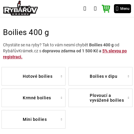
Přejít
NÁKUPNÍ
na
Menu
KOŠÍK
obsah
Boilies 400 g
Chystáte se na ryby? Tak to vám nesmí chybět
Boilies 400 g
od
RybářůvKrámek.cz s
dopravou zdarma od 1 500 Kč a
5% slevou po
registraci.
hotové boilies
boilies v dipu
plovoucí a
krmné boilies
vyvážené boilies
mini boilies