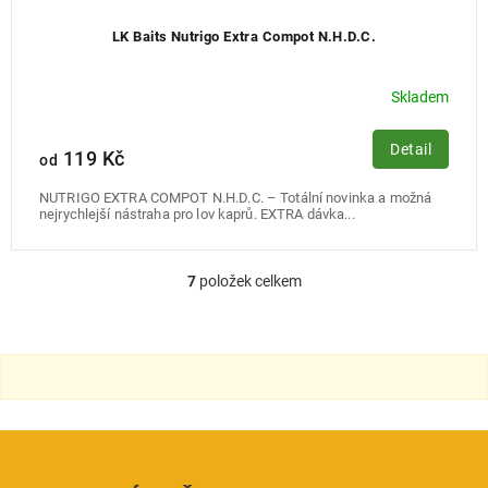
LK Baits Nutrigo Extra Compot N.H.D.C.
Skladem
Detail
119 Kč
od
NUTRIGO EXTRA COMPOT N.H.D.C. – Totální novinka a možná
nejrychlejší nástraha pro lov kaprů. EXTRA dávka...
7
položek celkem
O
v
l
á
d
a
c
í
p
r