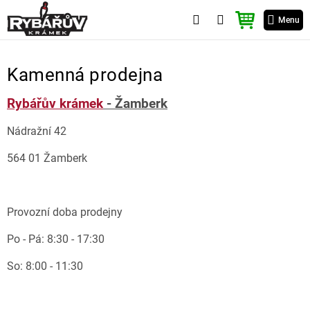
Přejít
NÁKUPNÍ
na
Menu
KOŠÍK
obsah
Kamenná prodejna
Rybářův krámek
- Žamberk
Nádražní 42
564 01 Žamberk
Provozní doba prodejny
Po - Pá: 8:30 - 17:30
So: 8:00 - 11:30