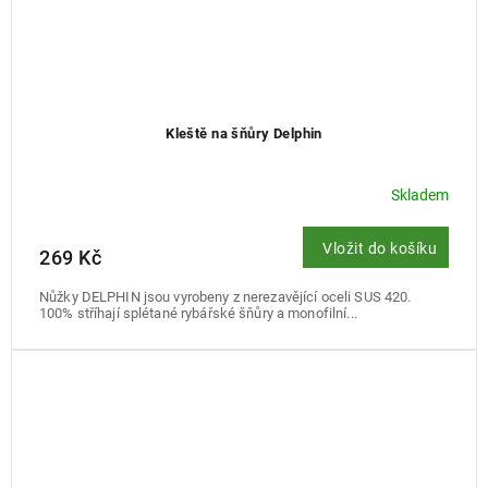
Kleště na šňůry Delphin
Skladem
Vložit do košíku
269 Kč
Nůžky DELPHIN jsou vyrobeny z nerezavějící oceli SUS 420.
100% stříhají splétané rybářské šňůry a monofilní...