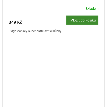
Skladem
Vložit do košíku
349 Kč
RidgeMonkey super ostré svítící nůžky!