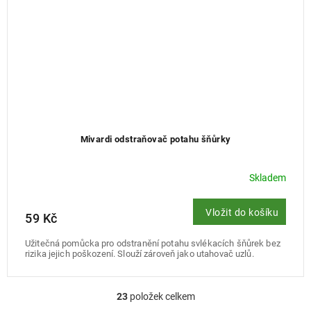
Mivardi odstraňovač potahu šňůrky
Skladem
Vložit do košíku
59 Kč
Užitečná pomůcka pro odstranění potahu svlékacích šňůrek bez
rizika jejich poškození. Slouží zároveň jako utahovač uzlů.
23
položek celkem
O