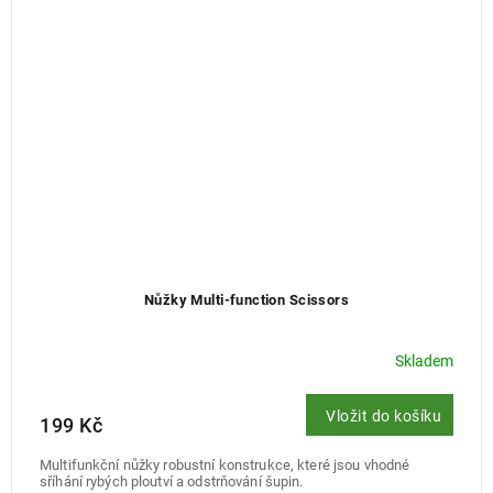
Nůžky Multi-function Scissors
Skladem
Vložit do košíku
199 Kč
Multifunkční nůžky robustní konstrukce, které jsou vhodné
sříhání rybých ploutví a odstrňování šupin.