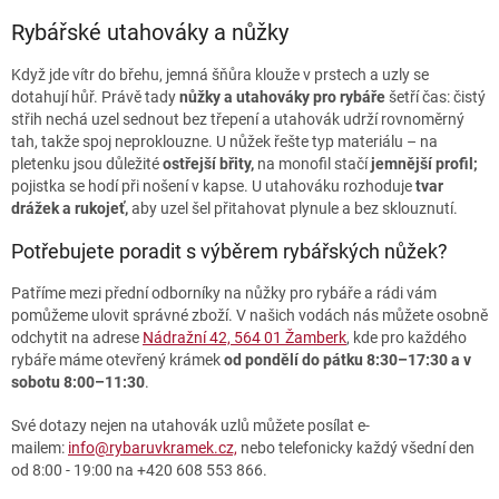
v
l
Rybářské utahováky a nůžky
á
d
Když jde vítr do břehu, jemná šňůra klouže v prstech a uzly se
a
dotahují hůř. Právě tady
nůžky a utahováky
pro rybáře
šetří čas: čistý
c
střih nechá uzel sednout bez třepení a utahovák udrží rovnoměrný
í
tah, takže spoj neproklouzne. U nůžek řešte typ materiálu – na
p
pletenku jsou důležité
ostřejší břity,
na monofil stačí
jemnější profil;
r
pojistka se hodí při nošení v kapse. U utahováku rozhoduje
tvar
v
drážek a rukojeť,
aby uzel šel přitahovat plynule a bez sklouznutí.
k
y
Potřebujete poradit s výběrem rybářských nůžek?
v
ý
Patříme mezi přední odborníky na nůžky pro rybáře a rádi vám
p
pomůžeme ulovit správné zboží. V našich vodách nás můžete osobně
i
odchytit na adrese
Nádražní 42, 564 01 Žamberk
, kde pro každého
s
rybáře máme otevřený krámek
od pondělí do pátku 8:30–17:30 a v
u
sobotu 8:00–11:30
.
Své dotazy nejen na utahovák uzlů můžete posílat e-
mailem:
info@rybaruvkramek.cz,
nebo telefonicky každý všední den
od 8:00 - 19:00 na +420 608 553 866.