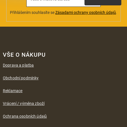
Přihlášením souhlasíte se
Zásadami ochrany osobních údajů
.
Z
á
VŠE O NÁKUPU
p
a
Doprava a platba
t
í
Obchodní podmínky
Reklamace
Vrácení / výměna zboží
Ochrana osobních údajů