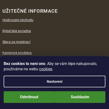
UŽITEČNÉ INFORMACE
Hodnocení obchodu
Rybářská poradna
Sleva za registraci
Kamenná prodejna
Bez cookies to není ono
. Aby se vám lépe nakupovalo,
Časté dotazy
používáme na webu
cookies
.
Kontakty
Nastavení
Nově zaregistrované zákazníci obdrží slevu 5% hned po prvním
KONTAKT
přihlášení! Sleva se nevztahuje na jíž zlevněné zboží! Přejeme Vám
Odmítnout
Souhlasím
příjemné nakupování.
Potřebujete poradit