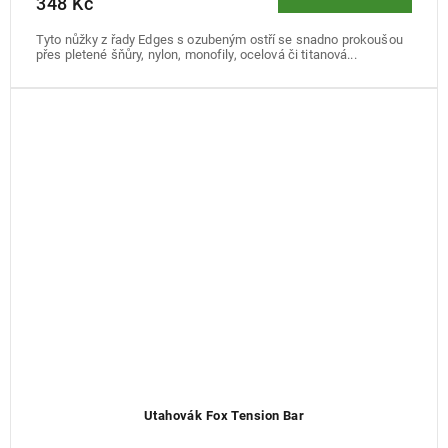
348 Kč
Tyto nůžky z řady Edges s ozubeným ostří se snadno prokoušou
přes pletené šňůry, nylon, monofily, ocelová či titanová...
Utahovák Fox Tension Bar