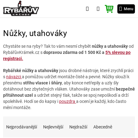
Přejít
NÁKUPNÍ
na
Menu
KOŠÍK
obsah
P
Nůžky, utahováky
o
s
t
Chystáte se na ryby? Tak to vám nesmí chybět
nůžky a utahováky
od
RybářůvKrámek.cz s
dopravou zdarma od 1 500 Kč a
5% slevou po
r
registraci.
a
n
Rybářské nůžky a utahováky
jsou drobné nástroje, které zrychlí práci
n
s
návazci
a pomůžou udržet montáže čisté a pevné. Nůžky slouží k
í
přesnému
střihu vlasce i šňůry
, aby konce netřepily a uzly šly
p
dotáhnout bez zbytečných vláken. Utahováky zase umožní
bezpečně
a
přitáhnout uzel
a udržet stejný tlak, takže se spoj nepoškodí a drží
n
spolehlivě. Hodí se do kapsy i
pouzdra
a ocení je každý, kdo často
e
mění montáže.
l
Ř
V
a
ý
Nejprodávanější
Nejlevnější
Nejdražší
Abecedně
z
p