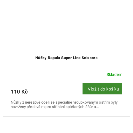
Nůžky Rapala Super Line Scissors
Skladem
Vložit do košíku
110 Kč
Nůžky z nerezové oceli se speciálně vroubkovaným ostřím byly
navrženy především pro stříhání splétaných šňůr a...