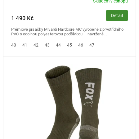
Skladem v eshopu
Detail
1 490 Kč
Prémiové prsačky Mivardi Hardcore MC vyrobené z prvotřídního
PVC s odolnou polyesterovou podšívkou — navržené...
40
41
42
43
44
45
46
47