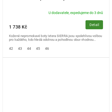
U dodavatele, expedujeme do 3 dnů
Detail
1 738 Kč
Kožené nepromokavé boty Ixtera SIERRA jsou spolehlivou volbou
pro každého, kdo hledá odolnou a pohodlnou obuv vhodnou...
42
43
44
45
46