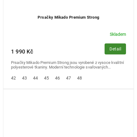
Prsačky Mikado Premium Strong
Skladem
Detail
1 990 Kč
Prsačky Mikado Premium Strong jsou vyrobené z vysoce kvalitní
polyesterové tkaniny. Moderní technologie svařovaných...
42
43
44
45
46
47
48