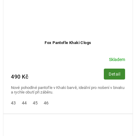
Fox Pantofle Khaki Clogs
Skladem
Detail
490 Kč
Nové pohodlné pantofle v Khaki barvě, ideální pro nošení v bivaku
a rychle obutí při záběru.
43
44
45
46