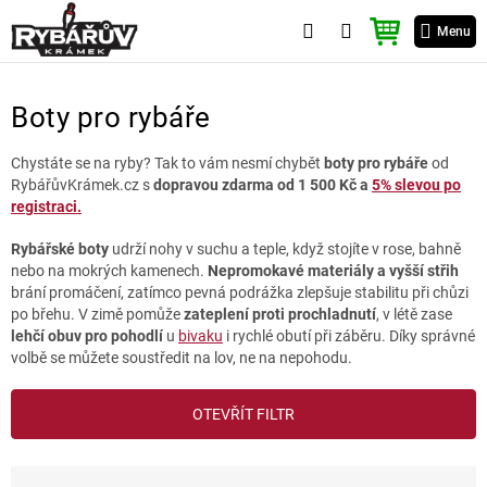
Přejít
NÁKUPNÍ
na
Menu
KOŠÍK
obsah
Boty pro rybáře
Chystáte se na ryby? Tak to vám nesmí chybět
boty pro rybáře
od
RybářůvKrámek.cz s
dopravou zdarma od 1 500 Kč a
5% slevou po
registraci.
Rybářské boty
udrží nohy v suchu a teple, když stojíte v rose, bahně
nebo na mokrých kamenech.
Nepromokavé materiály a vyšší střih
brání promáčení, zatímco pevná podrážka zlepšuje stabilitu při chůzi
po břehu. V zimě pomůže
zateplení proti prochladnutí
, v létě zase
lehčí obuv pro pohodlí
u
bivaku
i rychlé obutí při záběru. Díky správné
volbě se můžete soustředit na lov, ne na nepohodu.
V
OTEVŘÍT FILTR
ý
p
i
Ř