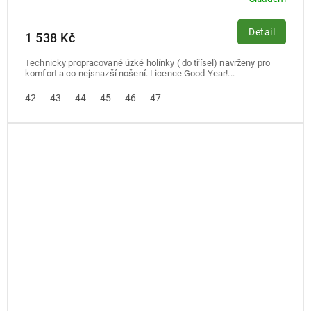
Detail
1 538 Kč
Technicky propracované úzké holínky ( do třísel) navrženy pro
komfort a co nejsnazší nošení. Licence Good Year!...
42
43
44
45
46
47