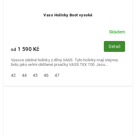
Vass Holínky Boot vysoké
Skladem
Detail
1 590 Kč
od
Vysoce odolné holínky z dílny VASS. Tyto holínky mají stejnou
botu jako velmi oblíbené prsačky VASS TEX 700. Jsou...
42
44
45
46
47