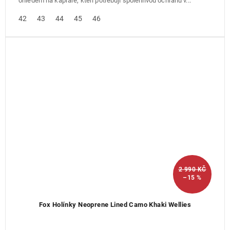
ohledem na kapraře, kteří potřebují spolehlivou ochranu v...
42
43
44
45
46
2 990 KČ
–15 %
Fox Holínky Neoprene Lined Camo Khaki Wellies