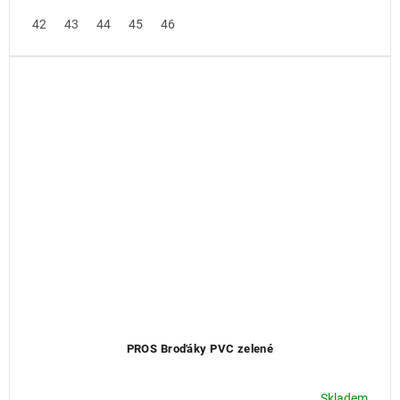
42
43
44
45
46
PROS Broďáky PVC zelené
Skladem