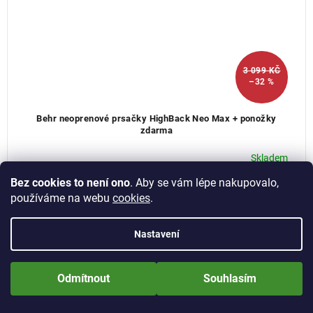
3 099 KČ
–32 %
Behr neoprenové prsačky HighBack Neo Max + ponožky
zdarma
Skladem
Bez cookies to není ono
. Aby se vám lépe nakupovalo,
Detail
2 088 Kč
používáme na webu
cookies
.
Velmi pohodlné a hlavně mimořádně kvalitní prsačky ze 4 mm
neoprenu s vysokou zadní částí, která Vás udrží v teple.
Nastavení
46-47
Nově zaregistrované zákazníci obdrží slevu 5% hned po prvním
přihlášení! Sleva se nevztahuje na jíž zlevněné zboží! Přejeme Vám
Odmítnout
Souhlasím
příjemné nakupování.