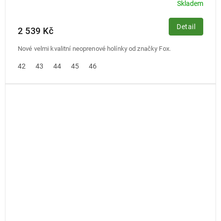
Skladem
Detail
2 539 Kč
Nové velmi kvalitní neoprenové holínky od značky Fox.
42
43
44
45
46