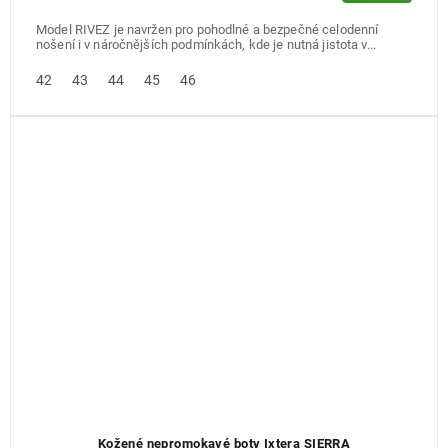
Model RIVEZ je navržen pro pohodlné a bezpečné celodenní
nošení i v náročnějších podmínkách, kde je nutná jistota v...
42
43
44
45
46
Kožené nepromokavé boty Ixtera SIERRA