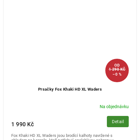
OD
1 290 KČ
–0 %
Prsačky Fox Khaki HD XL Waders
Na objednávku
Detail
1 990 Kč
Fox Khaki HD XL Waders jsou brodící kalhoty navržené s