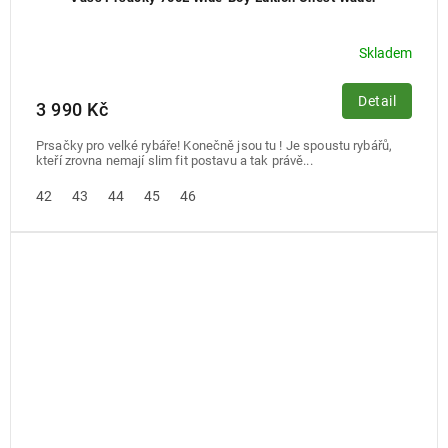
Skladem
Detail
3 990 Kč
Prsačky pro velké rybáře! Konečně jsou tu ! Je spoustu rybářů,
kteří zrovna nemají slim fit postavu a tak právě...
42
43
44
45
46