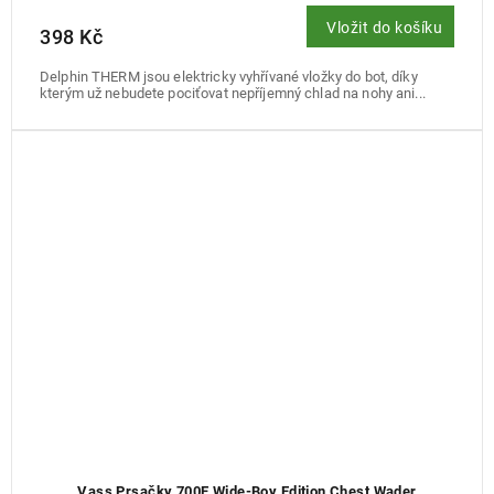
Vložit do košíku
398 Kč
Delphin THERM jsou elektricky vyhřívané vložky do bot, díky
kterým už nebudete pociťovat nepříjemný chlad na nohy ani...
Vass Prsačky 700E Wide-Boy Edition Chest Wader