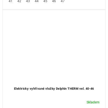
41
42
43
44
45
46
47
Elektricky vyhřívané vložky Delphin THERM vel. 40-46
Skladem