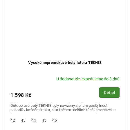
Vysoké nepromokavé boty Ixtera TEKNIS
U dodavatele, expedujeme do 3 dnů
Detail
1 598 Kč
Outdoorové boty TEKNIS byly navrženy s cílem poskytnout
pohodlí v každém kroku, a to i během delších túr či procházek...
42
43
44
45
46