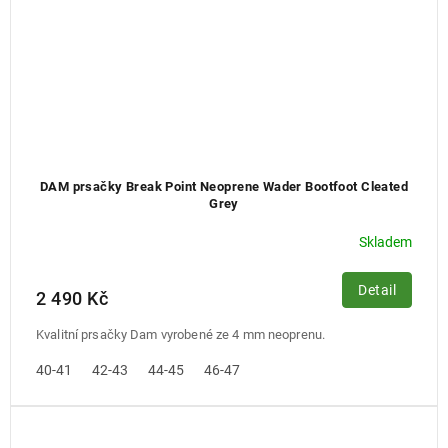
DAM prsačky Break Point Neoprene Wader Bootfoot Cleated
Grey
Skladem
Detail
2 490 Kč
Kvalitní prsačky Dam vyrobené ze 4 mm neoprenu.
40-41
42-43
44-45
46-47