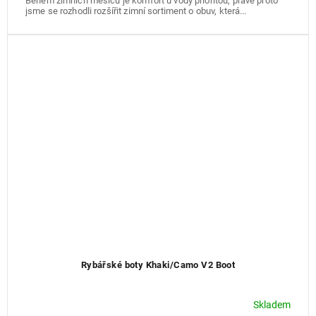
Během zimních měsíců je komfort u vody prioritou, právě proto
jsme se rozhodli rozšířit zimní sortiment o obuv, která...
Rybářské boty Khaki/Camo V2 Boot
Skladem