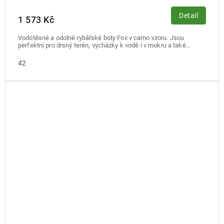
Detail
1 573 Kč
Vodotěsné a odolné rybářské boty Fox v camo vzoru. Jsou
perfektní pro drsný terén, vycházky k vodě i v mokru a také...
42