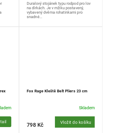
r
Duralový stojánek typu rodpod pro lov
na dírkách. Je v mžiku postavený,
a
vybavený dvěma rohatinkami pro
snadné...
orex
Fox Rage Kleště Belt Pliers 23 cm
kladem
Skladem
tail
Vložit do košíku
798 Kč