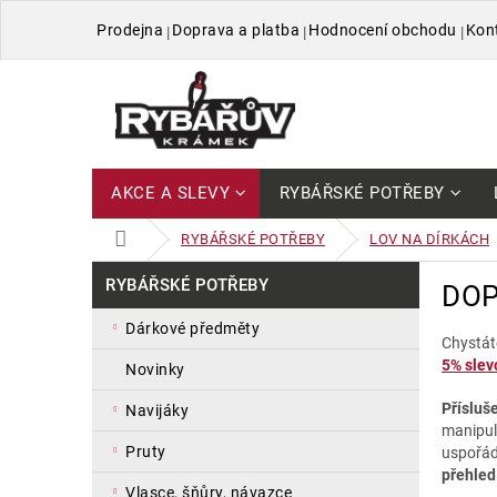
Přejít
Prodejna
Doprava a platba
Hodnocení obchodu
Kon
na
obsah
AKCE A SLEVY
RYBÁŘSKÉ POTŘEBY
DOMŮ
RYBÁŘSKÉ POTŘEBY
LOV NA DÍRKÁCH
P
Přeskočit
RYBÁŘSKÉ POTŘEBY
DO
kategorie
o
s
dárkové předměty
t
Chystát
5% slevo
r
novinky
a
Přísluš
navijáky
n
manipul
n
pruty
uspořád
í
přehled
p
vlasce, šňůry, návazce