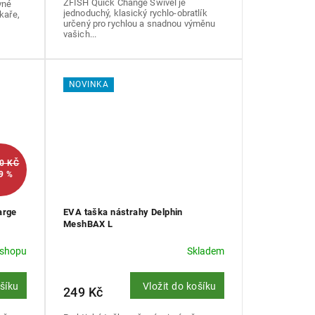
ZFISH Quick Change Swivel je
vné
jednoduchý, klasický rychlo-obratlík
kaře,
určený pro rychlou a snadnou výměnu
vašich...
NOVINKA
00 KČ
9 %
arge
EVA taška nástrahy Delphin
MeshBAX L
eshopu
Skladem
ošíku
Vložit do košíku
249 Kč