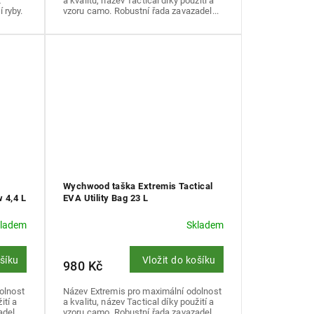
t
a kvalitu, název Tactical díky použití a
í ryby.
vzoru camo. Robustní řada zavazadel...
Wychwood taška Extremis Tactical
 4,4 L
EVA Utility Bag 23 L
kladem
Skladem
ošíku
Vložit do košíku
980 Kč
olnost
Název Extremis pro maximální odolnost
ití a
a kvalitu, název Tactical díky použití a
del...
vzoru camo. Robustní řada zavazadel...