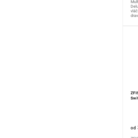
Mul
Delu
vláč
drav
ZFI
Swi
od