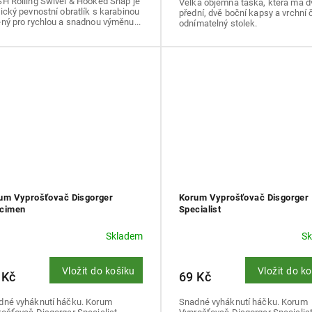
SH Rolling Swivel & Hooked Snap je
Velká objemná taška, která má d
ický pevnostní obratlík s karabinou
přední, dvě boční kapsy a vrchní 
ný pro rychlou a snadnou výměnu...
odnímatelný stolek.
um Vyprošťovač Disgorger
Korum Vyprošťovač Disgorger
cimen
Specialist
Skladem
S
Vložit do košíku
Vložit do k
 Kč
69 Kč
dné vyháknutí háčku. Korum
Snadné vyháknutí háčku. Korum