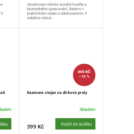
 a
Vyvažovací olůvka vysoké kvality a
bezvadného zpracování. Baleno v
 V
praktickém obalu s dávkovačem. V
nabídce různé...
445 KČ
–10 %
ait
Daemons stojan na dírkové pruty
kladem
Skladem
ošíku
Vložit do košíku
399 Kč