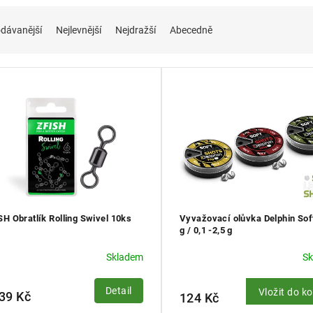
dávanější
Nejlevnější
Nejdražší
Abecedně
SH Obratlík Rolling Swivel 10ks
Vyvažovací olůvka Delphin Sof
g / 0,1 -2,5 g
Skladem
S
Detail
Vložit do k
39 Kč
124 Kč