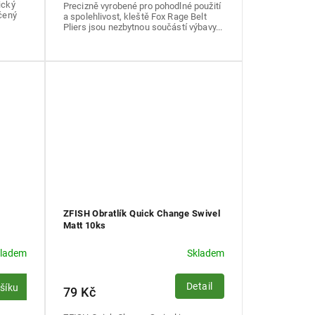
ický
Precizně vyrobené pro pohodlné použití
rčený
a spolehlivost, kleště Fox Rage Belt
Pliers jsou nezbytnou součástí výbavy...
ZFISH Obratlík Quick Change Swivel
Matt 10ks
kladem
Skladem
Detail
ošíku
79 Kč