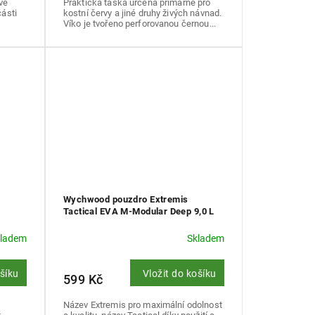
vě
Praktická taška určená primárně pro
části
kostní červy a jiné druhy živých návnad.
Víko je tvořeno perforovanou černou...
Wychwood pouzdro Extremis
Tactical EVA M-Modular Deep 9,0 L
kladem
Skladem
ošíku
Vložit do košíku
599 Kč
Název Extremis pro maximální odolnost