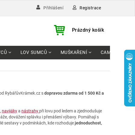
Registrace
Přihlášení
)
NÁKUPNÍ
Prázdný košík
KOŠÍK
VCŮ
LOV SUMCŮ
MUŠKAŘENÍ
CAMPING
od RybářůvKrámek.cz s
dopravou zdarma od 1 500 Kč a
,
navijáky
a
nástrahy
při lovu pod ledem a zjednodušuje
táže, dovážení splávku i přenášení výbavy. Pomáhají s
elé sestavy v podmínkách, kde rozhoduje
jednoduchost,