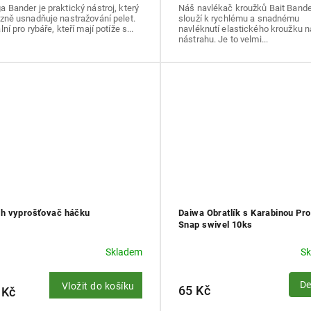
 Bander je praktický nástroj, který
Náš navlékač kroužků Bait Bande
zně usnadňuje nastražování pelet.
slouží k rychlému a snadnému
lní pro rybáře, kteří mají potíže s...
navléknutí elastického kroužku n
nástrahu. Je to velmi...
sh vyprošťovač háčku
Daiwa Obratlík s Karabinou Pr
Snap swivel 10ks
Skladem
S
De
Vložit do košíku
65 Kč
 Kč