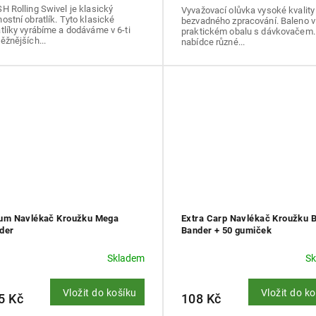
H Rolling Swivel je klasický
Vyvažovací olůvka vysoké kvality
ostní obratlík. Tyto klasické
bezvadného zpracování. Baleno v
tlíky vyrábíme a dodáváme v 6-ti
praktickém obalu s dávkovačem.
ěžnějších...
nabídce různé...
um Navlékač Kroužku Mega
Extra Carp Navlékač Kroužku B
der
Bander + 50 gumiček
Skladem
S
Vložit do košíku
Vložit do k
5 Kč
108 Kč