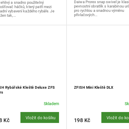
Daiwa Prorex snap swivel je klas
ehlivý a snadno použitelný
pevnostní obratlík s karabinou u
ošťovač háčků, který patří mezi
pro rychlou a snadnou výměnu
adní vybavení každého rybáře. Je
přívlačových...
žen tak,...
SH Rybářské Kleště Deluxe ZFS
ZFISH Mini Kleště DLX
rs
Skladem
S
Vložit do košíku
Vložit do k
8 Kč
198 Kč