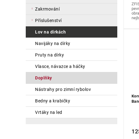
ZFIS
pevn
zakrmování
obra
nejb
příslušenství
lov na dírkách
navijáky na dírky
pruty na dírky
vlasce, návazce a háčky
doplňky
nástrahy pro zimní rybolov
Kor
bedny a krabičky
Ban
vrtáky na led
12