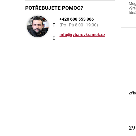
Mega
POTŘEBUJETE POMOC?
výra
Ideá
+420 608 553 866
(Po–Pá 8:00–19:00)
info@rybaruvkramek.cz
Zfi
29