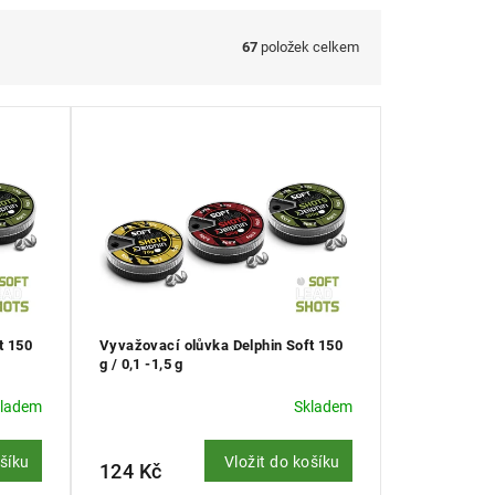
67
položek celkem
t 150
Vyvažovací olůvka Delphin Soft 150
g / 0,1 -1,5 g
kladem
Skladem
ošíku
Vložit do košíku
124 Kč