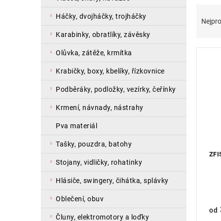
a
Ř
V
háčky, dvojháčky, trojháčky
n
a
ý
Nejpro
e
z
p
karabinky, obratlíky, závěsky
l
e
i
n
s
olůvka, zátěže, krmítka
í
p
krabičky, boxy, kbelíky, řízkovnice
p
r
r
o
podběráky, podložky, vezírky, čeřínky
o
d
d
u
krmení, návnady, nástrahy
u
k
pva materiál
k
t
t
ů
tašky, pouzdra, batohy
ů
ZFI
stojany, vidličky, rohatinky
hlásiče, swingery, čihátka, splávky
oblečení, obuv
od
čluny, elektromotory a loďky