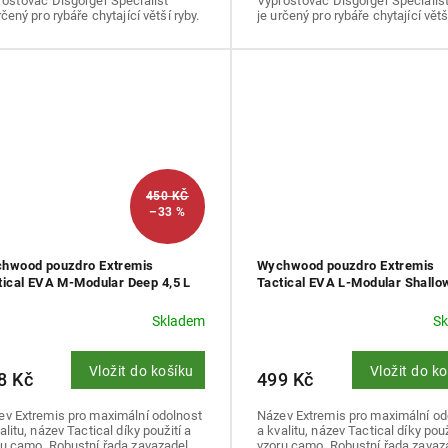
rošťovač Disgorger Specialist
Vyprošťovač Disgorger Specialis
rčený pro rybáře chytající větší ryby.
je určený pro rybáře chytající větš
450 KČ
–33 %
hwood pouzdro Extremis
Wychwood pouzdro Extremis
tical EVA M-Modular Deep 4,5 L
Tactical EVA L-Modular Shallow
Skladem
S
Vložit do košíku
Vložit do k
8 Kč
499 Kč
ev Extremis pro maximální odolnost
Název Extremis pro maximální od
alitu, název Tactical díky použití a
a kvalitu, název Tactical díky použ
u camo. Robustní řada zavazadel...
vzoru camo. Robustní řada zavaza