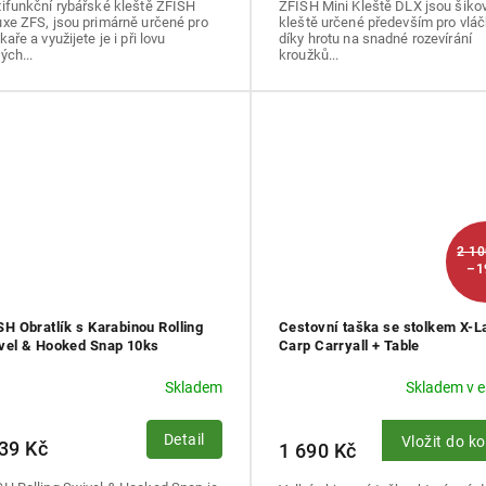
tifunkční rybářské kleště ZFISH
ZFISH Mini Kleště DLX jsou šiko
xe ZFS, jsou primárně určené pro
kleště určené především pro vláč
kaře a využijete je i při lovu
díky hrotu na snadné rozevírání
ých...
kroužků...
2 1
–1
SH Obratlík s Karabinou Rolling
Cestovní taška se stolkem X-L
vel & Hooked Snap 10ks
Carp Carryall + Table
Skladem
Skladem v 
Detail
Vložit do k
39 Kč
1 690 Kč