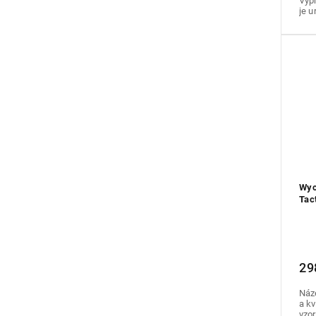
Vyp
je u
Wyc
Tac
29
Náz
a kv
vzor