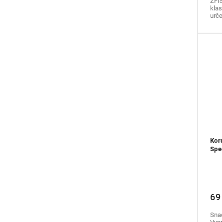
ZFI
klas
urče
Kor
Spe
69
Sna