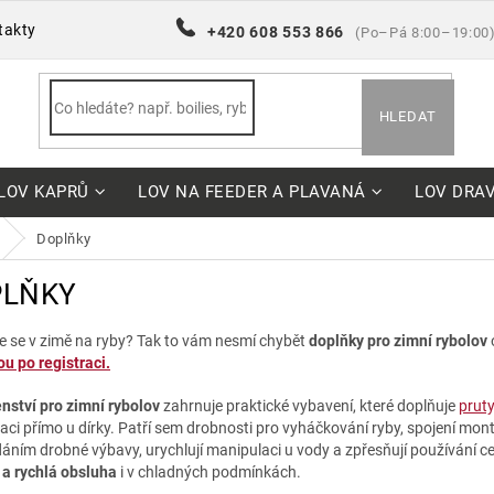
takty
+420 608 553 866
(Po–Pá 8:00–19:00
HLEDAT
LOV KAPRŮ
LOV NA FEEDER A PLAVANÁ
LOV DRA
doplňky
PLŇKY
e se v zimě na ryby? Tak to vám nesmí chybět
doplňky pro zimní rybolov
u po registraci.
enství pro zimní rybolov
zahrnuje praktické vybavení, které doplňuje
pruty
aci přímo u dírky. Patří sem drobnosti pro vyháčkování ryby, spojení mon
áním drobné výbavy, urychlují manipulaci u vody a zpřesňují používání c
 a rychlá obsluha
i v chladných podmínkách.