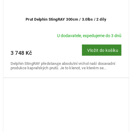
Prut Delphin StingRAY 300cm / 3.0lbs / 2 díly
U dodavatele, expedujeme do 3 dnů
Vložit do košíku
3 748 Kč
Delphin StingRAY představuje absolutní vrchol naší dosavadní
produkce kaprařských prutů. Je to klenot, ve kterém se...