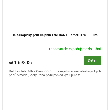
Teleskopický prut Delphin Tele BANX CamoCORK 3.00lbs
U dodavatele, expedujeme do 3 dnů
Detail
1 698 Kč
od
Delphin Tele BANX CamoCORK rozšiřuje kategorii teleskopických
prutů o model, který už na první pohled vystupuje z...