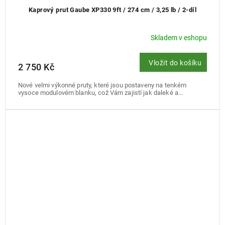
Kaprový prut Gaube XP330 9ft / 274 cm / 3,25 lb / 2-díl
Skladem v eshopu
Vložit do košíku
2 750 Kč
Nové velmi výkonné pruty, které jsou postaveny na tenkém
vysoce modulovém blanku, což Vám zajistí jak daleké a...