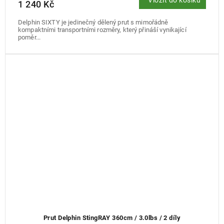
Vložit do košíku
1 240 Kč
Delphin SIXTY je jedinečný dělený prut s mimořádně
kompaktními transportními rozměry, který přináší vynikající
poměr...
Prut Delphin StingRAY 360cm / 3.0lbs / 2 díly