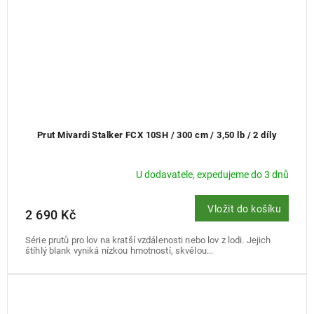
Prut Mivardi Stalker FCX 10SH / 300 cm / 3,50 lb / 2 díly
U dodavatele, expedujeme do 3 dnů
Vložit do košíku
2 690 Kč
Série prutů pro lov na kratší vzdálenosti nebo lov z lodi. Jejich
štíhlý blank vyniká nízkou hmotností, skvělou...