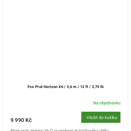
Fox Prut Horizon X6 / 3,6 m / 12 ft / 3,75 lb
Na objednávku
Vložit do košíku
9 990 Kč
Blank prutu Horizon X6 TI je vyrobený ze špičkového uhlíku