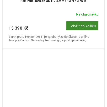
Fox Prut Horizon X6 Ti / 3,9 m / 13 ft / 3,75 lb
Na objednávku
Vložit do košíku
13 390 Kč
Blank prutu Horizon X6 TI je vyrobený ze špičkového uhlíku
Torayca Carbon Nanoalloy technologií, a proto je silnější,...