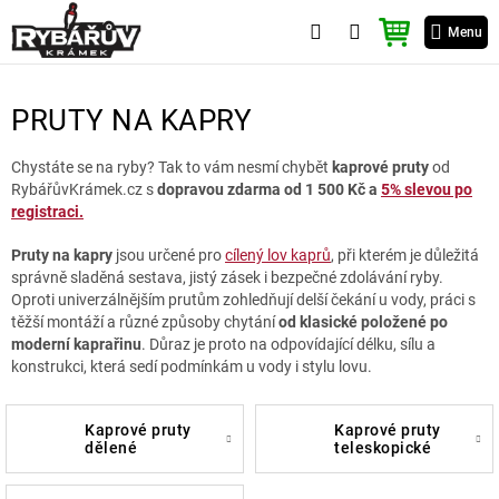
Přejít
NÁKUPNÍ
na
Menu
KOŠÍK
obsah
PRUTY NA KAPRY
Chystáte se na ryby? Tak to vám nesmí chybět
kaprové pruty
od
RybářůvKrámek.cz s
dopravou zdarma od 1 500 Kč a
5% slevou po
registraci.
Pruty na kapry
jsou určené pro
cílený lov kaprů
, při kterém je důležitá
správně sladěná sestava, jistý zásek i bezpečné zdolávání ryby.
Oproti univerzálnějším prutům zohledňují delší čekání u vody, práci s
těžší montáží a různé způsoby chytání
od klasické položené po
moderní kaprařinu
. Důraz je proto na odpovídající délku, sílu a
konstrukci, která sedí podmínkám u vody i stylu lovu.
kaprové pruty
kaprové pruty
dělené
teleskopické