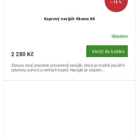
–15 %
Kaprový naviják Okuma 8K
Skladem
Vložit do košíku
2 280 Kč
Zbrusu nový precizně provedený naviják, který je možné použít k
rybolovu sumců a velkých kaprů. Naviják je osazen...