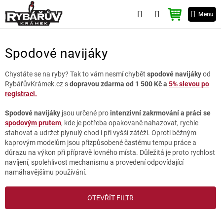
Přejít
NÁKUPNÍ
na
Menu
KOŠÍK
obsah
Spodové navijáky
Chystáte se na ryby? Tak to vám nesmí chybět
spodové navijáky
od
RybářůvKrámek.cz s
dopravou zdarma od 1 500 Kč a
5% slevou po
registraci.
Spodové navijáky
jsou určené pro
intenzivní zakrmování a práci se
spodovým prutem
, kde je potřeba opakovaně nahazovat, rychle
stahovat a udržet plynulý chod i při vyšší zátěži. Oproti běžným
kaprovým modelům jsou přizpůsobené častému tempu práce a
důrazu na výkon při přípravě lovného místa. Důležitá je proto rychlost
navíjení, spolehlivost mechanismu a provedení odpovídající
namáhavějšímu používání.
V
OTEVŘÍT FILTR
ý
p