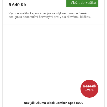
Vložit do košíku
5 640 Kč
Vysoce kvalitní kaprový naviják ve stylovém matně černém
designu s decentními červenými prvky a s dřevěnou kličkou.
2 220 KČ
–28 %
Naviják Okuma Black Bomber Spod 8000