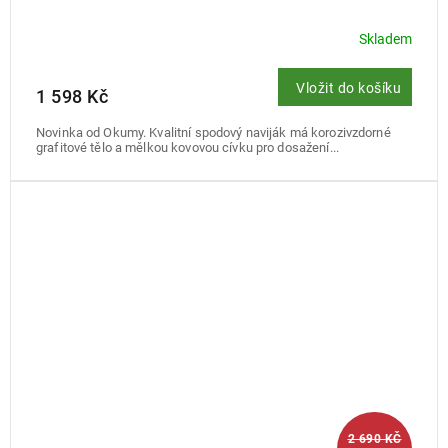
Skladem
Vložit do košíku
1 598 Kč
Novinka od Okumy. Kvalitní spodový naviják má korozivzdorné
grafitové tělo a mělkou kovovou cívku pro dosažení...
2 690 KČ