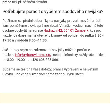
práce
než při běžném chytání.
i
s
Potřebujete poradit s výběrem spodového navijáku?
u
Patříme mezi přední odborníky na navijáky pro zakrmování a rádi
vám pomůžeme ulovit správné zboží. V našich vodách nás můžete
osobně odchytit na adrese
Nádražní 42, 564 01 Žamberk
, kde pro
každého rybáře máme otevřený krámek
od pondělí do pátku 8:30–
17:30 a v sobotu 8:00–11:30
.
Své dotazy nejen na zakrmovací navijáky můžete posílat e-
mailem:
info@rybaruvkramek.cz,
nebo telefonicky každý všední den
od 8:00 - 19:00 na +420 608 553 866.
Budeme se těšit
na vaše dotazy, přání a
vyprávění o největším
úlovku.
Společně si už nenecháme žádnou rybu utéct!