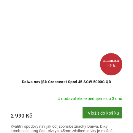
3 300 KČ
–9 %
Daiwa naviják Crosscast Spod 45 SCW 5000C QD
U dodavatele, expedujeme do 3 dnů
Vložit do košíku
2 990 Kč
Kvalitní spodový naviják od japonské značky Daiwa. Díky
kombinaci Long Cast cívky s 45mm zdvihem cívky je možné...