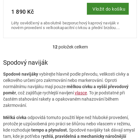
Vložit do košíku
1 890 Kč
Léty osvědčený a absolutně bezporuchový kaprový naviják v
novém provedení s velkookapacitní cívkou a přední brzdou....
12
položek celkem
O
v
l
Spodový naviják
á
d
Spodové navijáky
vybírejte hlavně podle převodu, velikosti cívky a
a
celkového určení pro zakrmování nebo markerování. Oproti
c
normálnímu navijáku mají pouze
mělkou cívku a vyšší převodový
í
poměr
, což zajišťuje rychlejší navíjení
vlasce
. To je podstatné při
p
častém stahování rakety a opakovaném nahazování během
r
zakrmování.
v
k
Mělká cívka
odpovídá tomuto použití lépe než hluboké provedení,
y
protože je uzpůsobená pro práci se šňůrou nebo vlascem v režimu,
v
kde rozhoduje
tempo a plynulost.
Spodové navijáky tak dávají smysl
ý
tam, kde je potřeba r
ychlá, pravidelná a mechanicky náročnější
p