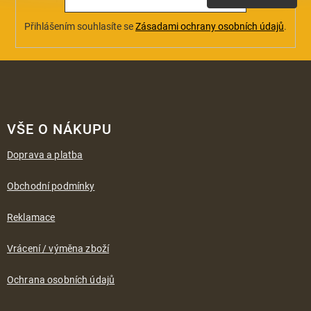
Přihlášením souhlasíte se
Zásadami ochrany osobních údajů
.
Z
á
VŠE O NÁKUPU
p
a
Doprava a platba
t
í
Obchodní podmínky
Reklamace
Vrácení / výměna zboží
Ochrana osobních údajů