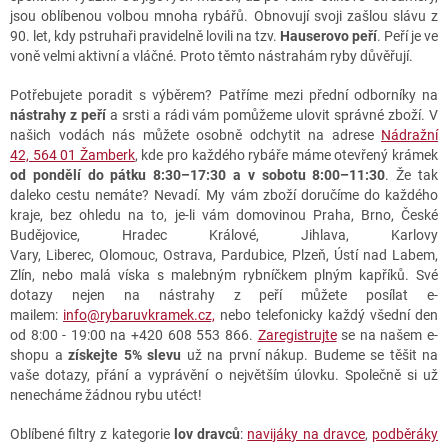
a
jsou oblíbenou volbou mnoha rybářů. Obnovují svoji zašlou slávu z
c
90. let, kdy pstruhaři pravidelně lovili na tzv.
Hauserovo peří
. Peří je ve
í
voně velmi aktivní a vláčné. Proto těmto nástrahám ryby důvěřují.
p
r
Potřebujete poradit s výběrem? Patříme mezi přední odborníky na
v
nástrahy z peří
a srsti a rádi vám pomůžeme ulovit správné zboží. V
k
našich vodách nás můžete osobně odchytit na adrese
Nádražní
y
42, 564 01 Žamberk
, kde pro každého rybáře máme otevřený krámek
v
od pondělí do pátku 8:30–17:30 a v sobotu 8:00–11:30
. Že tak
ý
daleko cestu nemáte? Nevadí. My vám zboží doručíme do každého
p
kraje, bez ohledu na to, je-li vám domovinou Praha, Brno, České
i
Budějovice, Hradec Králové, Jihlava, Karlovy
s
Vary, Liberec, Olomouc, Ostrava, Pardubice, Plzeň, Ústí nad Labem,
u
Zlín, nebo malá víska s malebným rybníčkem plným kapříků. Své
dotazy nejen na nástrahy z peří můžete posílat e-
mailem:
info@rybaruvkramek.cz,
nebo telefonicky každý všední den
od 8:00 - 19:00 na +420 608 553 866.
Zaregistrujte
se na našem e-
shopu a
získejte 5% slevu
už na první nákup. Budeme se těšit na
vaše dotazy, přání a vyprávění o největším úlovku. Společně si už
nenecháme žádnou rybu utéct!
Oblíbené filtry z kategorie
lov dravců
:
navijáky na dravce
,
podběráky