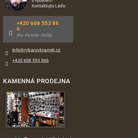
s výběrem?
Kontaktujte Láďu.
+420 608 553 86
6
(Po–Pá 8:00–19:00)
info
@
rybaruvkramek.cz
+420 608 553 866
KAMENNÁ PRODEJNA