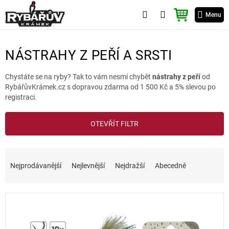
Přejít
NÁKUPNÍ
na
Menu
KOŠÍK
obsah
NÁSTRAHY Z PEŘÍ A SRSTI
Chystáte se na ryby? Tak to vám nesmí chybět
nástrahy z peří
od
RybářůvKrámek.cz s dopravou zdarma od 1 500 Kč a 5% slevou po
registraci.
V
OTEVŘÍT FILTR
ý
p
i
Ř
s
a
Nejprodávanější
Nejlevnější
Nejdražší
Abecedně
p
z
r
e
o
n
d
í
u
p