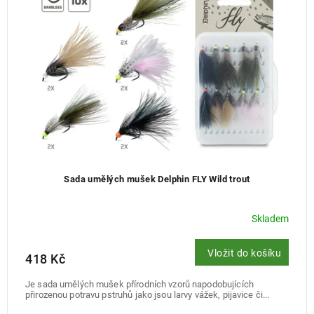
k
r
t
o
ů
d
u
k
t
ů
Sada umělých mušek Delphin FLY Wild trout
Skladem
Vložit do košíku
418 Kč
Je sada umělých mušek přírodních vzorů napodobujících
přirozenou potravu pstruhů jako jsou larvy vážek, pijavice či...