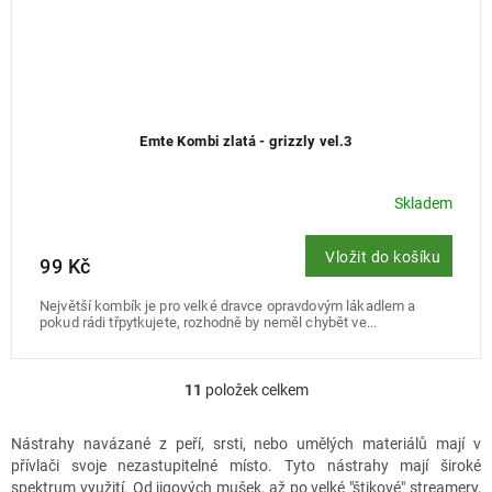
Emte Kombi zlatá - grizzly vel.3
Skladem
Vložit do košíku
99 Kč
Největší kombík je pro velké dravce opravdovým lákadlem a
pokud rádi třpytkujete, rozhodně by neměl chybět ve...
11
položek celkem
O
v
l
Nástrahy navázané z peří, srsti, nebo umělých materiálů mají v
á
přívlači svoje nezastupitelné místo. Tyto nástrahy mají široké
d
spektrum využití. Od jigových mušek, až po velké "štikové" streamery,