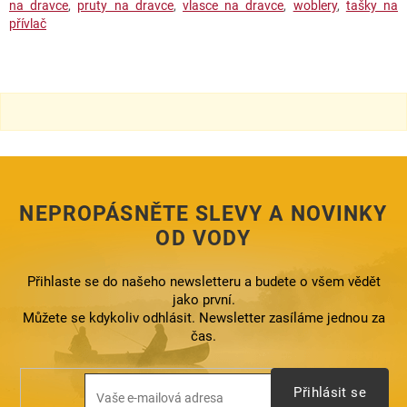
na dravce
,
pruty na dravce
,
vlasce na dravce
,
woblery
,
tašky na
přívlač
NEPROPÁSNĚTE SLEVY A NOVINKY
OD VODY
Přihlaste se do našeho newsletteru a budete o všem vědět
jako první.
Můžete se kdykoliv odhlásit. Newsletter zasíláme jednou za
čas.
Přihlásit se