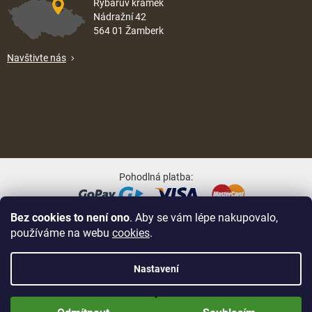
Rybářův krámek
Nádražní 42
564 01 Žamberk
Navštivte nás
Pohodlná platba:
Bez cookies to není ono
. Aby se vám lépe nakupovalo,
Oblíbené způsoby dopravy:
používáme na webu
cookies
.
Nastavení
Nově zaregistrované zákazníci obdrží slevu 5% hned po prvním
Na UX & Web Design je tu
Lukáš Dubina
Vytvořil Shoptet
přihlášení! Sleva se nevztahuje na jíž zlevněné zboží! Přejeme Vám