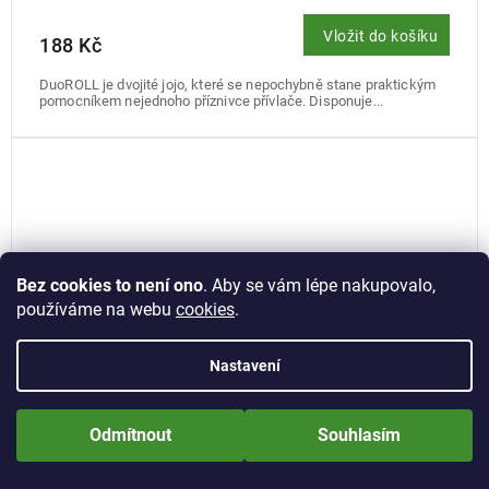
Vložit do košíku
188 Kč
DuoROLL je dvojité jojo, které se nepochybně stane praktickým
pomocníkem nejednoho příznivce přívlače. Disponuje...
Bez cookies to není ono
. Aby se vám lépe nakupovalo,
používáme na webu
cookies
.
Nastavení
Nově zaregistrované zákazníci obdrží slevu 5% hned po prvním
přihlášení! Sleva se nevztahuje na jíž zlevněné zboží! Přejeme Vám
Odmítnout
Souhlasím
příjemné nakupování.