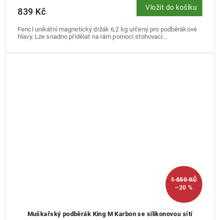
Vložit do košíku
839 Kč
Fencl unikátní magnetický držák 6,2 kg určený pro podběrákové
hlavy. Lze snadno přidělat na rám pomocí stohovací...
1 850 KČ
–20 %
Muškařský podběrák King M Karbon se silikonovou sítí