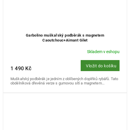
Garbolino muškařský podběrák s magnetem
Caoutchouc+Aimant Gilet
Skladem v eshopu
Vložit do košíku
1 490 Kč
Muškařský podběrák je jedním z oblíbených doplňků rybářů. Tato
obdélníková dřevěná verze s gumovou sítí a magnetem...