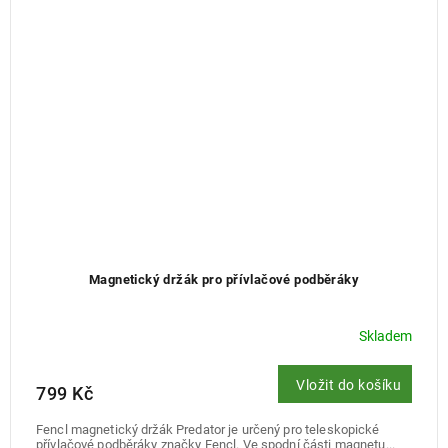
Magnetický držák pro přívlačové podběráky
Skladem
Vložit do košíku
799 Kč
Fencl magnetický držák Predator je určený pro teleskopické
přívlačové podběráky značky Fencl. Ve spodní části magnetu...