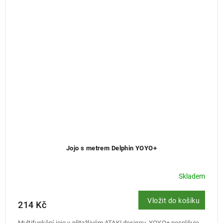
Jojo s metrem Delphin YOYO+
Skladem
Vložit do košíku
214 Kč
Multifunkční jojo v přitažlivém ATAK! designu. YOYO+ nesplňuje