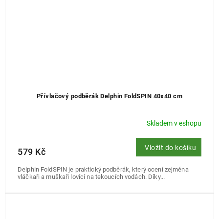
Přívlačový podběrák Delphin FoldSPIN 40x40 cm
Skladem v eshopu
Vložit do košíku
579 Kč
Delphin FoldSPIN je praktický podběrák, který ocení zejména
vláčkaři a muškaři lovící na tekoucích vodách. Díky...