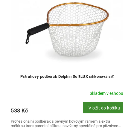
k
r
t
o
ů
d
u
k
t
ů
Pstruhový podběrák Delphin SoftLUX silikonová síť
Skladem v eshopu
Vložit do košíku
538 Kč
Profesionální podběrák s pevným kovovým rámem a extra
měkkou transparentní síťkou, navržený speciálně pro příznivce...