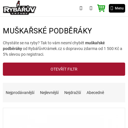
Přejít
NÁKUPNÍ
na
Menu
KOŠÍK
obsah
MUŠKAŘSKÉ PODBĚRÁKY
Chystáte se na ryby? Tak to vám nesmí chybět
muškařské
podběráky
od RybářůvKrámek.cz s dopravou zdarma od 1 500 Kč a
5% slevou po registraci.
V
OTEVŘÍT FILTR
ý
p
i
Ř
s
a
Nejprodávanější
Nejlevnější
Nejdražší
Abecedně
p
z
r
e
o
n
d
í
u
p