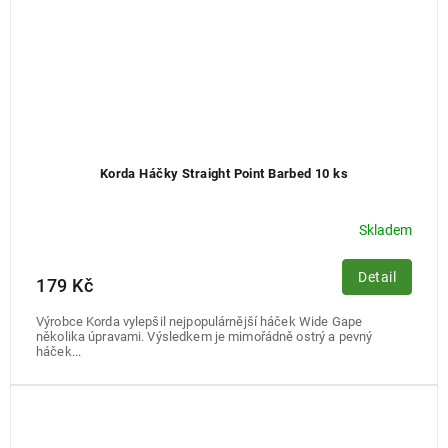
Korda Háčky Straight Point Barbed 10 ks
Skladem
Detail
179 Kč
Výrobce Korda vylepšil nejpopulárnější háček Wide Gape
několika úpravami. Výsledkem je mimořádně ostrý a pevný
háček...