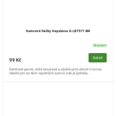
Sumcové háčky Hayabusa H.LBT571 BN
Skladem
Detail
99 Kč
Extrémně pevné, ostře broušené a odolné proti ohnutí či korozi.
Ideální pro lov těch největších sumců, kde je potřeba...