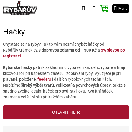
Přejít
NÁKUPNÍ
na
Menu
KOŠÍK
obsah
Háčky
Chystáte se na ryby? Tak to vám nesmí chybět
háčky
od
RybářůvKrámek.cz s
dopravou zdarma od 1 500 Kč a
5% slevou po
registraci.
Rybářské háčky
patří k základnímu vybavení každého rybáře a hrají
klíčovou roli při úspěšném záseku i zdolávání ryby. Využijete je při
plavané, položené,
feederu
i dalších rybolovných technikách.
Nabízíme
široký výběr tvarů, velikostí a povrchových úprav
, takže si
snadno zvolíte ideální háček pro svůj styl lovu. Kvalitní háček
znamená větší jistotu při každém záběru.
V
OTEVŘÍT FILTR
ý
p
i
Ř