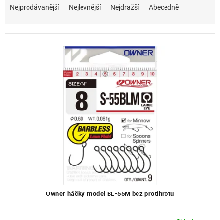
s
a
Nejprodávanější
Nejlevnější
Nejdražší
Abecedně
p
z
r
e
o
n
d
í
u
p
k
r
t
o
ů
d
u
k
t
ů
Owner háčky model BL-55M bez protihrotu