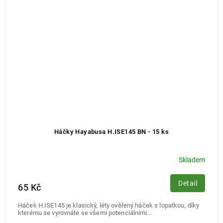
Háčky Hayabusa H.ISE145 BN - 15 ks
Skladem
Detail
65 Kč
Háček H.ISE145 je klasický, léty ověřený háček s lopatkou, díky
kterému se vyrovnáte se všemi potenciálními...