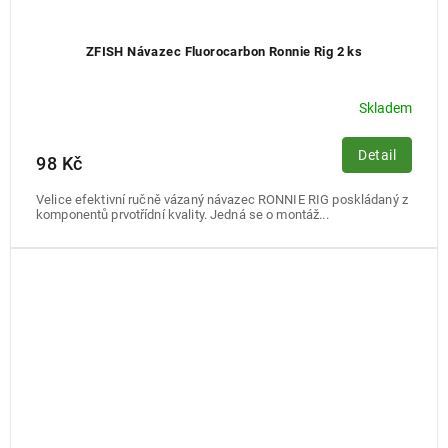
ZFISH Návazec Fluorocarbon Ronnie Rig 2 ks
Skladem
Detail
98 Kč
Velice efektivní ručně vázaný návazec RONNIE RIG poskládaný z
komponentů prvotřídní kvality. Jedná se o montáž...