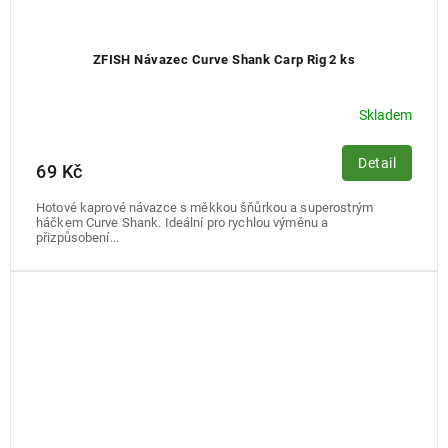
ZFISH Návazec Curve Shank Carp Rig 2 ks
Skladem
Detail
69 Kč
Hotové kaprové návazce s měkkou šňůrkou a superostrým
háčkem Curve Shank. Ideální pro rychlou výměnu a
přizpůsobení...