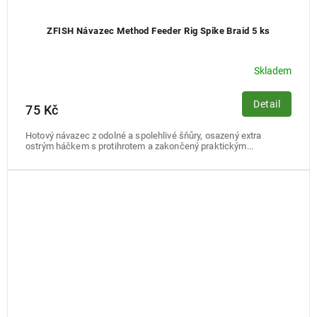
ZFISH Návazec Method Feeder Rig Spike Braid 5 ks
Skladem
Detail
75 Kč
Hotový návazec z odolné a spolehlivé šňůry, osazený extra
ostrým háčkem s protihrotem a zakončený praktickým...