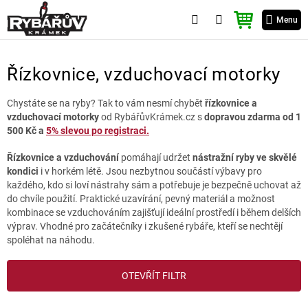
Přejít
NÁKUPNÍ
na
Menu
KOŠÍK
obsah
Řízkovnice, vzduchovací motorky
Chystáte se na ryby? Tak to vám nesmí chybět
řízkovnice a
vzduchovací motorky
od RybářůvKrámek.cz s
dopravou zdarma od 1
500 Kč a
5% slevou po registraci.
Řízkovnice a vzduchování
pomáhají udržet
nástražní ryby ve skvělé
kondici
i v horkém létě. Jsou nezbytnou součástí výbavy pro
každého, kdo si loví nástrahy sám a potřebuje je bezpečně uchovat až
do chvíle použití. Praktické uzavírání, pevný materiál a možnost
kombinace se vzduchováním zajišťují ideální prostředí i během delších
výprav. Vhodné pro začátečníky i zkušené rybáře, kteří se nechtějí
spoléhat na náhodu.
V
OTEVŘÍT FILTR
ý
p