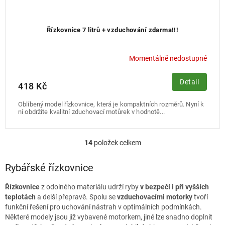
Řízkovnice 7 litrů + vzduchování zdarma!!!
Momentálně nedostupné
Detail
418 Kč
Oblíbený model řízkovnice, která je kompaktních rozměrů. Nyní k
ní obdržíte kvalitní zduchovací motůrek v hodnotě...
14
položek celkem
O
v
l
Rybářské řízkovnice
á
d
Řízkovnice
z odolného materiálu udrží ryby
v bezpečí i při vyšších
a
teplotách
a delší přepravě. Spolu se
vzduchovacími motorky
tvoří
c
funkční řešení pro uchování nástrah v optimálních podmínkách.
í
Některé modely jsou již vybavené motorkem, jiné lze snadno doplnit
p