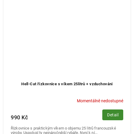
Hell-Cat řízkovnice s víkem 25litrů + vzduchováni
Momentálně nedostupné
Detail
990 Kč
Řízkovnice s praktickým víkem o objemu 25 litrů francouzské
výroby. Uspokojí ty nejnáročnější rybáře. Nyní k ní...