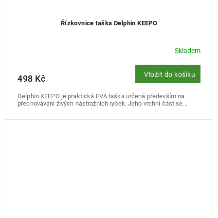
Řízkovnice taška Delphin KEEPO
Skladem
Vložit do košíku
498 Kč
Delphin KEEPO je praktická EVA taška určená především na
přechovávání živých nástražních rybek. Jeho vrchní část se...