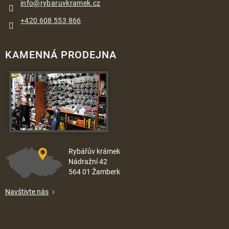
info
@
rybaruvkramek.cz
+420 608 553 866
KAMENNÁ PRODEJNA
Rybářův krámek
Nádražní 42
564 01 Žamberk
Navštivte nás