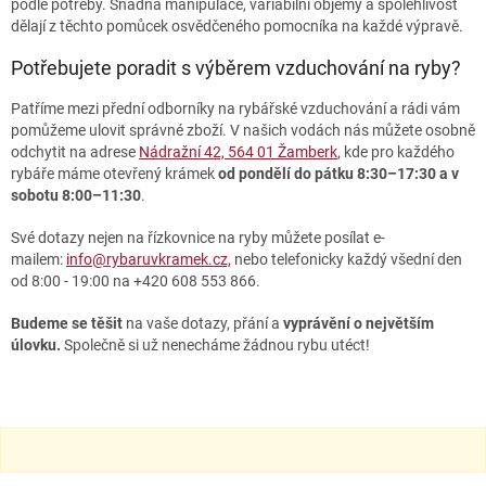
podle potřeby. Snadná manipulace, variabilní objemy a spolehlivost
r
dělají z těchto pomůcek osvědčeného pomocníka na každé výpravě.
v
k
Potřebujete poradit s výběrem vzduchování na ryby?
y
v
Patříme mezi přední odborníky na rybářské vzduchování a rádi vám
ý
pomůžeme ulovit správné zboží. V našich vodách nás můžete osobně
p
odchytit na adrese
Nádražní 42, 564 01 Žamberk
, kde pro každého
i
rybáře máme otevřený krámek
od pondělí do pátku 8:30–17:30 a v
s
sobotu 8:00–11:30
.
u
Své dotazy nejen na řízkovnice na ryby můžete posílat e-
mailem:
info@rybaruvkramek.cz,
nebo telefonicky každý všední den
od 8:00 - 19:00 na +420 608 553 866.
Budeme se těšit
na vaše dotazy, přání a
vyprávění o největším
úlovku.
Společně si už nenecháme žádnou rybu utéct!