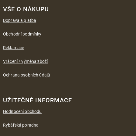
á
VŠE O NÁKUPU
p
a
Doprava a platba
t
í
Obchodní podmínky
Reklamace
Vrácení / výměna zboží
Ochrana osobních údajů
UŽITEČNÉ INFORMACE
Hodnocení obchodu
Rybářská poradna