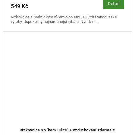
Detail
549 Kč
Řízkovnice s praktickým víkem o objemu 18 litrů francouzské
výroby. Uspokojí ty nejnáročnější rybáře. Nyní k ní...
Řízkovnice s víkem 13litrů + vzduchování zdarma!!!