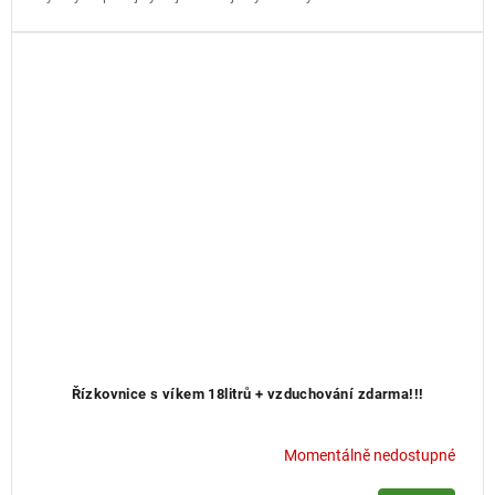
Řízkovnice s víkem 18litrů + vzduchování zdarma!!!
Momentálně nedostupné