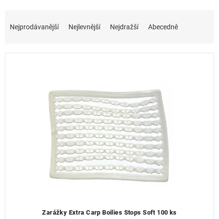
p
i
Ř
s
a
Nejprodávanější
Nejlevnější
Nejdražší
Abecedně
p
z
r
e
o
n
d
í
u
p
k
r
t
o
ů
d
u
k
t
ů
Zarážky Extra Carp Boilies Stops Soft 100 ks