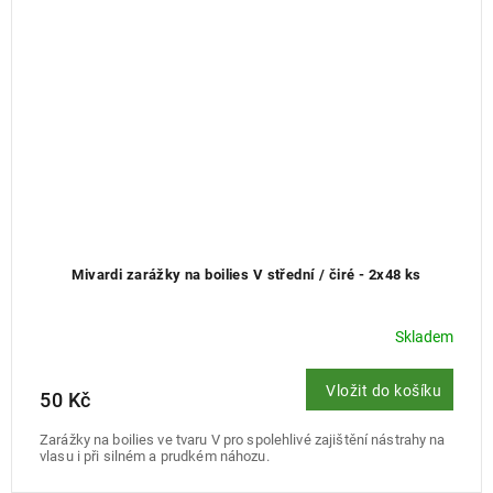
Mivardi zarážky na boilies V střední / čiré - 2x48 ks
Skladem
Vložit do košíku
50 Kč
Zarážky na boilies ve tvaru V pro spolehlivé zajištění nástrahy na
vlasu i při silném a prudkém náhozu.