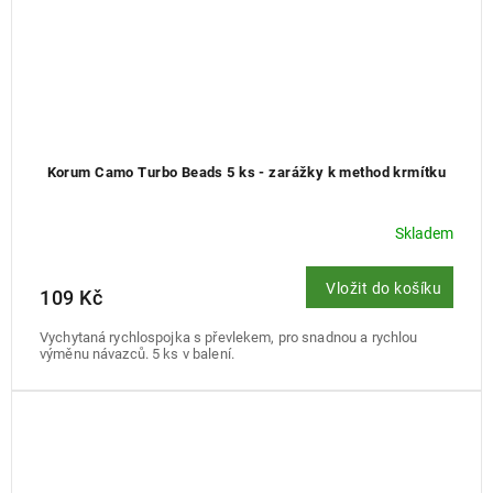
Korum Camo Turbo Beads 5 ks - zarážky k method krmítku
Skladem
Vložit do košíku
109 Kč
Vychytaná rychlospojka s převlekem, pro snadnou a rychlou
výměnu návazců. 5 ks v balení.