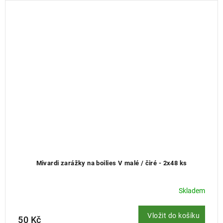
Mivardi zarážky na boilies V malé / čiré - 2x48 ks
Skladem
Vložit do košíku
50 Kč