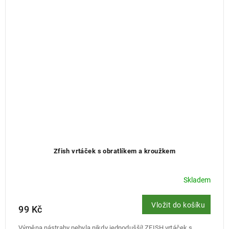
Zfish vrtáček s obratlíkem a kroužkem
Skladem
Vložit do košíku
99 Kč
Výměna nástrahy nebyla nikdy jednodušší! ZFISH vrtáček s