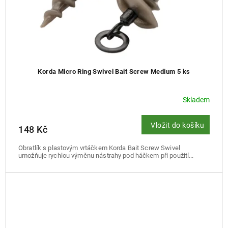
Korda Micro Ring Swivel Bait Screw Medium 5 ks
Skladem
Vložit do košíku
148 Kč
Obratlík s plastovým vrtáčkem Korda Bait Screw Swivel
umožňuje rychlou výměnu nástrahy pod háčkem při použití...