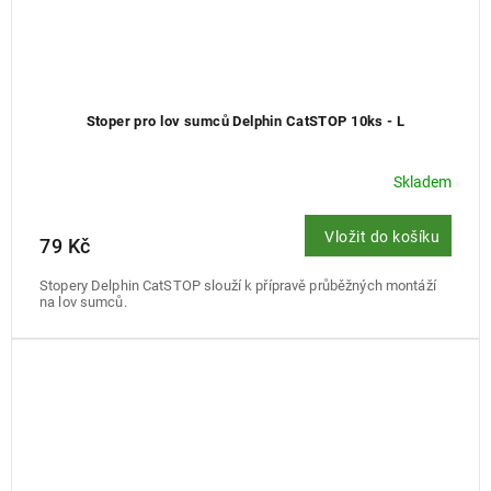
Stoper pro lov sumců Delphin CatSTOP 10ks - L
Skladem
Vložit do košíku
79 Kč
Stopery Delphin CatSTOP slouží k přípravě průběžných montáží
na lov sumců.