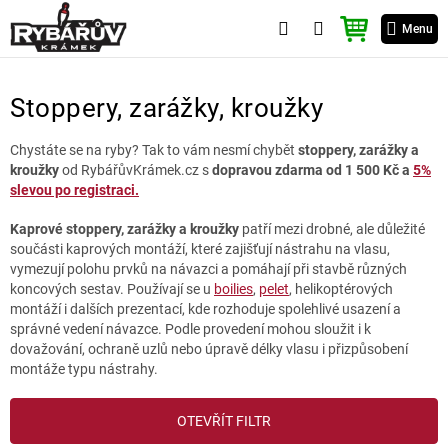
Přejít
NÁKUPNÍ
na
Menu
KOŠÍK
obsah
Stoppery, zarážky, kroužky
Chystáte se na ryby? Tak to vám nesmí chybět
stoppery, zarážky a
kroužky
od RybářůvKrámek.cz s
dopravou zdarma od 1 500 Kč a
5%
slevou po registraci.
Kaprové stoppery, zarážky a kroužky
patří mezi drobné, ale důležité
součásti kaprových montáží, které zajišťují nástrahu na vlasu,
vymezují polohu prvků na návazci a pomáhají při stavbě různých
koncových sestav. Používají se u
boilies
,
pelet
, helikoptérových
montáží i dalších prezentací, kde rozhoduje spolehlivé usazení a
správné vedení návazce. Podle provedení mohou sloužit i k
dovažování, ochraně uzlů nebo úpravě délky vlasu i přizpůsobení
montáže typu nástrahy.
V
OTEVŘÍT FILTR
ý