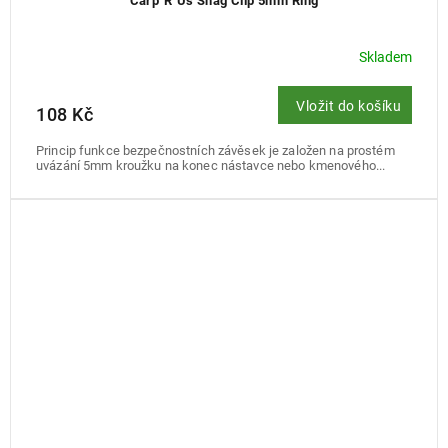
Carp´R´Us Snag Clip 5mm Ring
Skladem
Vložit do košíku
108 Kč
Princip funkce bezpečnostních závěsek je založen na prostém
uvázání 5mm kroužku na konec nástavce nebo kmenového...