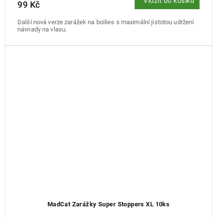
Vložit do košíku
99 Kč
Další nová verze zarážek na boilies s maximální jistotou udržení
návnady na vlasu.
MadCat Zarážky Super Stoppers XL 10ks