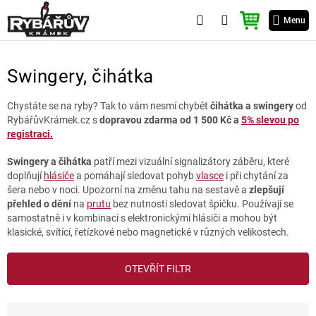
Přejít
NÁKUPNÍ
na
Menu
KOŠÍK
obsah
Swingery, čihátka
Chystáte se na ryby? Tak to vám nesmí chybět
čihátka
a swingery
od
RybářůvKrámek.cz s
dopravou zdarma od 1 500 Kč a
5% slevou po
registraci.
Swingery a čihátka
patří mezi vizuální signalizátory záběru, které
doplňují
hlásiče
a pomáhají sledovat pohyb
vlasce
i při chytání za
šera nebo v noci. Upozorní na změnu tahu na sestavě a
zlepšují
přehled o dění
na
prutu
bez nutnosti sledovat špičku. Používají se
samostatně i v kombinaci s elektronickými hlásiči a mohou být
klasické, svítící, řetízkové nebo magnetické v různých velikostech.
V
OTEVŘÍT FILTR
ý
p
i
Ř