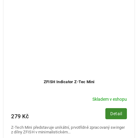
ZFISH Indicator Z-Tec Mini
Skladem v eshopu
Detail
279 Kč
Z-Tech Mini představuje unikátní, prvotřídně zpracovaný swinger
z dílny ZFISH v minimalistickém...