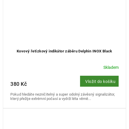
Kovový řetízkový indikátor záběru Delphin INOX Black
Skladem
Vložit do košíku
380 Kč
Pokud hledáte nezničitelný a super odolný závěsný signalizátor,
který přežije extrémní počasí a vydrží léta věrně...