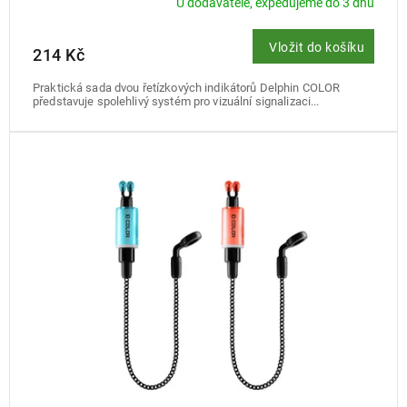
U dodavatele, expedujeme do 3 dnů
Vložit do košíku
214 Kč
Praktická sada dvou řetízkových indikátorů Delphin COLOR
představuje spolehlivý systém pro vizuální signalizaci...