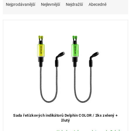
s
a
Nejprodávanější
Nejlevnější
Nejdražší
Abecedně
p
z
r
e
o
n
d
í
u
p
k
r
t
o
ů
d
u
k
t
ů
Sada řetízkových indikátorů Delphin COLOR / 2ks zelený +
žlutý