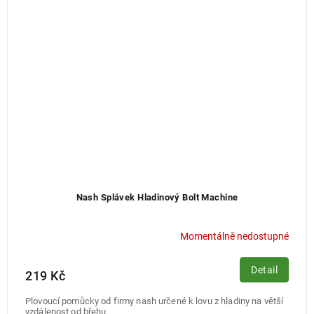
Nash Splávek Hladinový Bolt Machine
Momentálně nedostupné
Detail
219 Kč
Plovoucí pomůcky od firmy nash určené k lovu z hladiny na větší
vzdálenost od břehu.