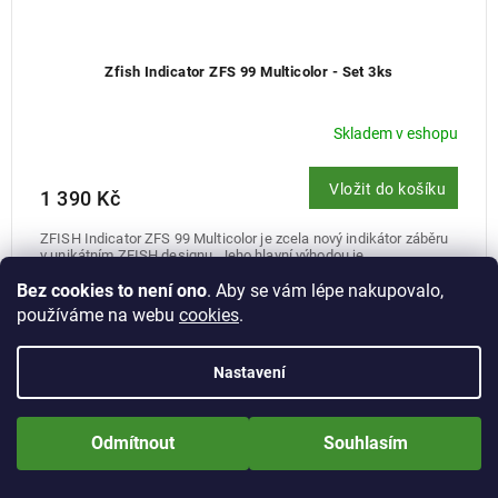
Zfish Indicator ZFS 99 Multicolor - Set 3ks
Skladem v eshopu
Vložit do košíku
1 390 Kč
ZFISH Indicator ZFS 99 Multicolor je zcela nový indikátor záběru
v unikátním ZFISH designu. Jeho hlavní výhodou je...
Bez cookies to není ono
. Aby se vám lépe nakupovalo,
používáme na webu
cookies
.
Nastavení
Nově zaregistrované zákazníci obdrží slevu 5% hned po prvním
přihlášení! Sleva se nevztahuje na jíž zlevněné zboží! Přejeme Vám
Odmítnout
Souhlasím
příjemné nakupování.