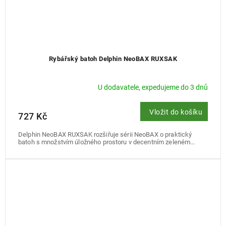
Rybářský batoh Delphin NeoBAX RUXSAK
U dodavatele, expedujeme do 3 dnů
Vložit do košíku
727 Kč
Delphin NeoBAX RUXSAK rozšiřuje sérii NeoBAX o praktický
batoh s množstvím úložného prostoru v decentním zeleném...