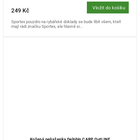
Vložit do košíku
249 Kč
Sportex pouzdro na rybářské doklady se bude líbit všem, kteří
mají rádi značku Sportex, ale hlavně si...
Kožená peňaženka Delphin CARP OutLINE