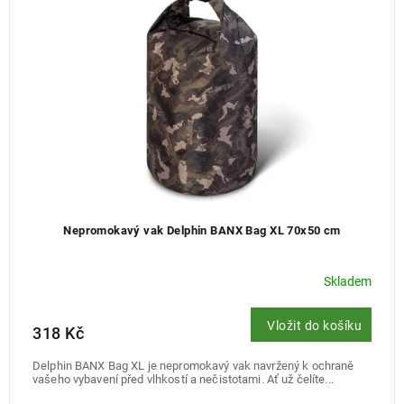
k
r
t
o
ů
d
u
k
t
ů
Nepromokavý vak Delphin BANX Bag XL 70x50 cm
Skladem
Vložit do košíku
318 Kč
Delphin BANX Bag XL je nepromokavý vak navržený k ochraně
vašeho vybavení před vlhkostí a nečistotami. Ať už čelíte...