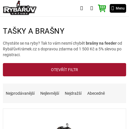
Přejít
NÁKUPNÍ
na
Menu
KOŠÍK
obsah
TAŠKY A BRAŠNY
Chystáte se na ryby? Tak to vám nesmí chybět
brašny na feeder
od
RybářůvKrámek.cz s dopravou zdarma od 1 500 Kč a 5% slevou po
registraci.
V
OTEVŘÍT FILTR
ý
p
i
Ř
s
a
Nejprodávanější
Nejlevnější
Nejdražší
Abecedně
p
z
r
e
o
n
d
í
u
p