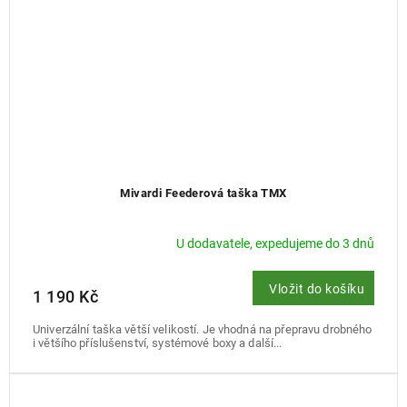
Mivardi Feederová taška TMX
U dodavatele, expedujeme do 3 dnů
Vložit do košíku
1 190 Kč
Univerzální taška větší velikostí. Je vhodná na přepravu drobného
i většího příslušenství, systémové boxy a další...