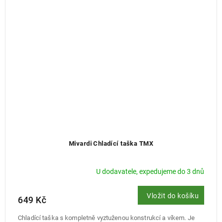
Mivardi Chladící taška TMX
U dodavatele, expedujeme do 3 dnů
Vložit do košíku
649 Kč
Chladící taška s kompletně vyztuženou konstrukcí a víkem. Je