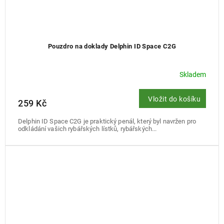
Pouzdro na doklady Delphin ID Space C2G
Skladem
Vložit do košíku
259 Kč
Delphin ID Space C2G je praktický penál, který byl navržen pro
odkládání vašich rybářských lístků, rybářských...