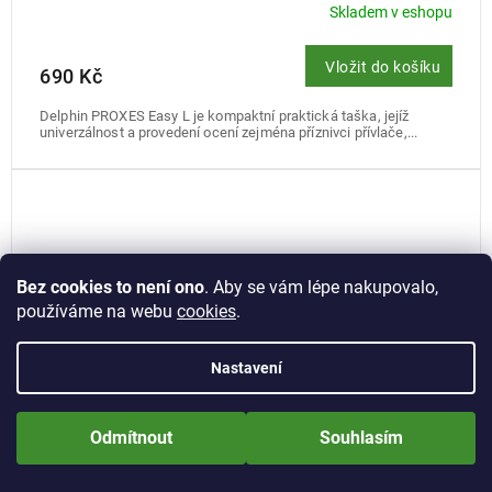
Skladem v eshopu
Vložit do košíku
690 Kč
Delphin PROXES Easy L je kompaktní praktická taška, jejíž
univerzálnost a provedení ocení zejména příznivci přívlače,...
Bez cookies to není ono
. Aby se vám lépe nakupovalo,
používáme na webu
cookies
.
Nastavení
Nově zaregistrované zákazníci obdrží slevu 5% hned po prvním
přihlášení! Sleva se nevztahuje na jíž zlevněné zboží! Přejeme Vám
Odmítnout
Souhlasím
příjemné nakupování.