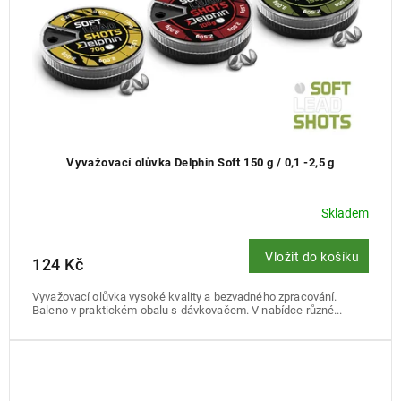
k
t
ů
Vyvažovací olůvka Delphin Soft 150 g / 0,1 -2,5 g
Skladem
Vložit do košíku
124 Kč
Vyvažovací olůvka vysoké kvality a bezvadného zpracování.
Baleno v praktickém obalu s dávkovačem. V nabídce různé...