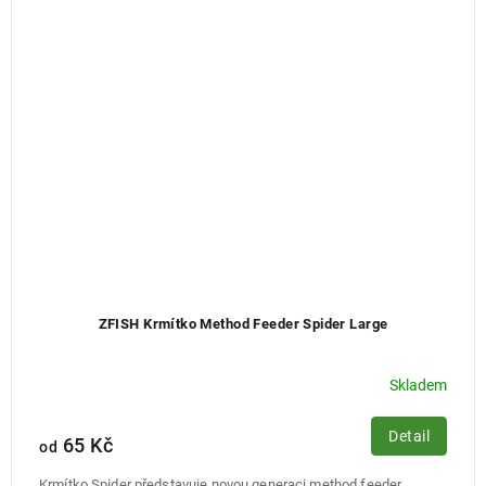
ZFISH Krmítko Method Feeder Spider Large
Skladem
Detail
65 Kč
od
Krmítko Spider představuje novou generaci method feeder