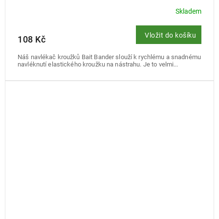
Skladem
Vložit do košíku
108 Kč
Náš navlékač kroužků Bait Bander slouží k rychlému a snadnému
navléknutí elastického kroužku na nástrahu. Je to velmi...