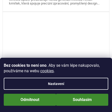
krmítek, která spojuje precizní zpracování, promyšlený design...
Bez cookies to není ono
. Aby se vám lépe nakupovalo,
používáme na webu
cookies
.
Nastavení
Zfish konektory Quick Change Beads 10 ks
Nově zaregistrované zákazníci obdrží slevu 5% hned po prvním
přihlášení! Sleva se nevztahuje na jíž zlevněné zboží! Přejeme Vám
Odmítnout
Souhlasím
příjemné nakupování.
Skladem