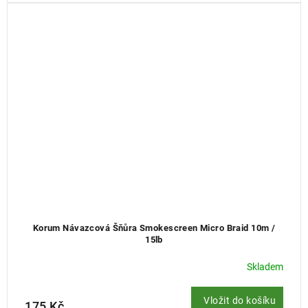
Korum Návazcová Šňůra Smokescreen Micro Braid 10m /
15lb
Skladem
Vložit do košíku
175 Kč