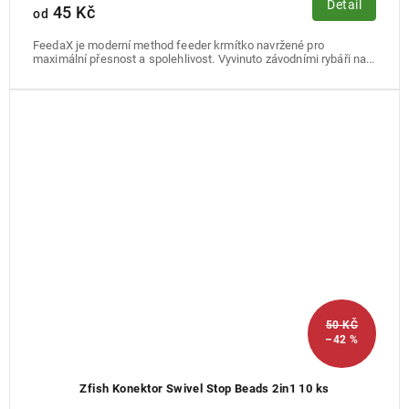
Detail
45 Kč
od
FeedaX je moderní method feeder krmítko navržené pro
maximální přesnost a spolehlivost. Vyvinuto závodními rybáři na...
50 KČ
–42 %
Zfish Konektor Swivel Stop Beads 2in1 10 ks