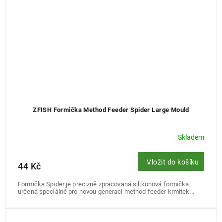
ZFISH Formička Method Feeder Spider Large Mould
Skladem
Vložit do košíku
44 Kč
Formička Spider je precizně zpracovaná silikonová formička
určená speciálně pro novou generaci method feeder krmítek...