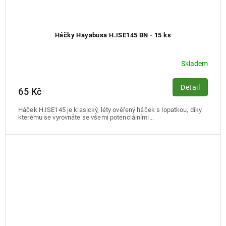
Háčky Hayabusa H.ISE145 BN - 15 ks
Skladem
Detail
65 Kč
Háček H.ISE145 je klasický, léty ověřený háček s lopatkou, díky
kterému se vyrovnáte se všemi potenciálními...