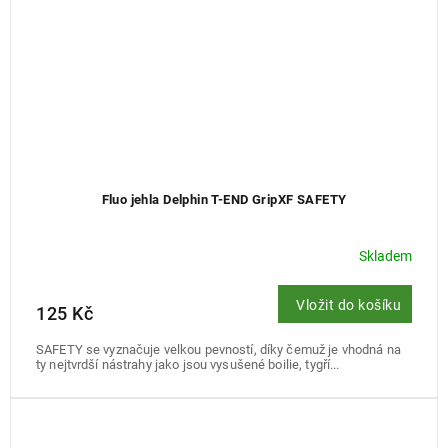
Fluo jehla Delphin T-END GripXF SAFETY
Skladem
Vložit do košíku
125 Kč
SAFETY se vyznačuje velkou pevností, díky čemuž je vhodná na
ty nejtvrdší nástrahy jako jsou vysušené boilie, tygří...