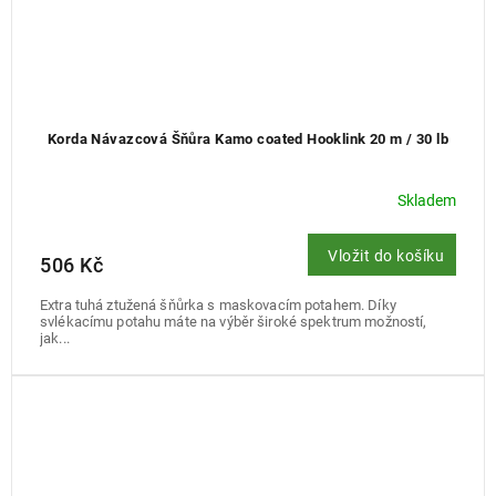
Korda Návazcová Šňůra Kamo coated Hooklink 20 m / 30 lb
Skladem
Vložit do košíku
506 Kč
Extra tuhá ztužená šňůrka s maskovacím potahem. Díky
svlékacímu potahu máte na výběr široké spektrum možností,
jak...