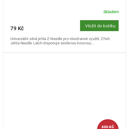
Skladem
Vložit do košíku
79 Kč
Univerzální silná jehla Z-Needle pro všestranné využití. Zfish
Jehla Needle Latch disponuje zesílenou kovovou...
850 KČ