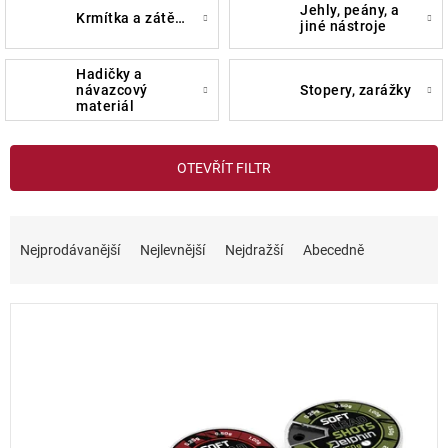
jehly, peány, a
krmítka a zátěže
jiné nástroje
hadičky a
návazcový
stopery, zarážky
materiál
V
OTEVŘÍT FILTR
ý
p
i
Ř
s
a
Nejprodávanější
Nejlevnější
Nejdražší
Abecedně
p
z
r
e
o
n
d
í
u
p
k
r
t
o
ů
d
u