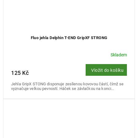
Fluo jehla Delphin T-END GripXF STRONG
Skladem
Vložit do košíku
125 Kč
Jehla GripX STONG disponuje zesílenou kovovou částí, čímž se
vyznačuje velkou pevností. Háček se závlačkou na konci...