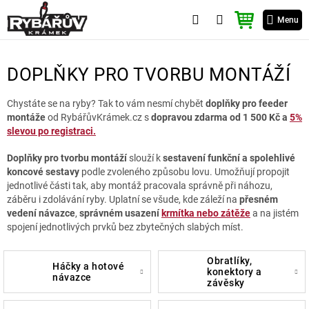
Přejít
NÁKUPNÍ
na
Menu
KOŠÍK
obsah
DOPLŇKY PRO TVORBU MONTÁŽÍ
Chystáte se na ryby? Tak to vám nesmí chybět
doplňky pro feeder
montáže
od RybářůvKrámek.cz s
dopravou zdarma od 1 500 Kč a
5%
slevou po registraci.
Doplňky pro tvorbu montáží
slouží k
sestavení funkční a spolehlivé
koncové sestavy
podle zvoleného způsobu lovu. Umožňují propojit
jednotlivé části tak, aby montáž pracovala správně při náhozu,
záběru i zdolávání ryby. Uplatní se všude, kde záleží na
přesném
vedení návazce
,
správném usazení
krmítka nebo zátěže
a na jistém
spojení jednotlivých prvků bez zbytečných slabých míst.
obratlíky,
háčky a hotové
konektory a
návazce
závěsky