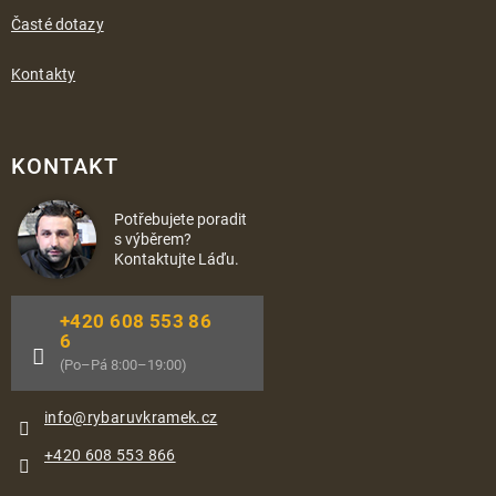
Časté dotazy
Kontakty
KONTAKT
Potřebujete poradit
s výběrem?
Kontaktujte Láďu.
+420 608 553 86
6
(Po–Pá 8:00–19:00)
info
@
rybaruvkramek.cz
+420 608 553 866