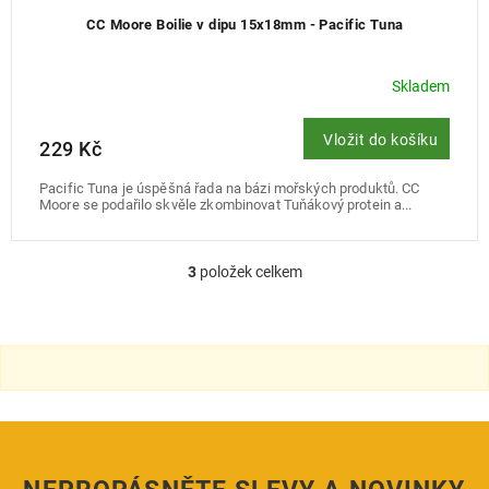
CC Moore Boilie v dipu 15x18mm - Pacific Tuna
Skladem
Vložit do košíku
229 Kč
Pacific Tuna je úspěšná řada na bázi mořských produktů. CC
Moore se podařilo skvěle zkombinovat Tuňákový protein a...
3
položek celkem
O
v
l
á
d
a
c
í
p
r
v