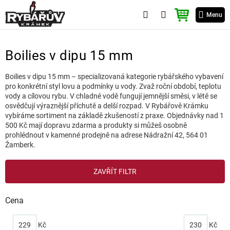
Přejít
NÁKUPNÍ
na
Menu
KOŠÍK
obsah
Boilies v dipu 15 mm
Boilies v dipu 15 mm – specializovaná kategorie rybářského vybavení
pro konkrétní styl lovu a podmínky u vody. Zvaž roční období, teplotu
vody a cílovou rybu. V chladné vodě fungují jemnější směsi, v létě se
osvědčují výraznější příchutě a delší rozpad. V Rybářově Krámku
vybíráme sortiment na základě zkušeností z praxe. Objednávky nad 1
500 Kč mají dopravu zdarma a produkty si můžeš osobně
prohlédnout v kamenné prodejně na adrese Nádražní 42, 564 01
Žamberk.
V
ZAVŘÍT FILTR
ý
p
i
Cena
s
p
229
Kč
230
Kč