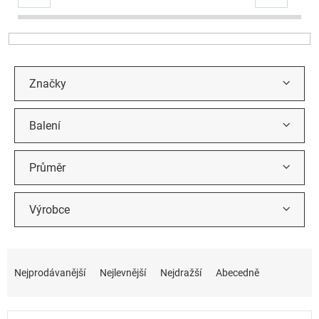
r
o
d
u
k
t
Značky
ů
Balení
Průměr
Výrobce
Ř
a
Nejprodávanější
Nejlevnější
Nejdražší
Abecedně
z
e
n