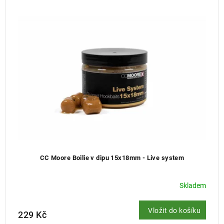
í
p
r
o
d
u
k
t
ů
CC Moore Boilie v dipu 15x18mm - Live system
Skladem
Vložit do košíku
229 Kč