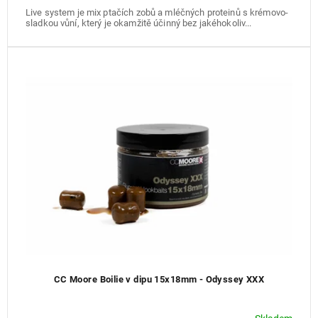
Live system je mix ptačích zobů a mléčných proteinů s krémovo-
sladkou vůní, který je okamžitě účinný bez jakéhokoliv...
CC Moore Boilie v dipu 15x18mm - Odyssey XXX