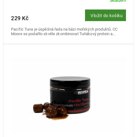
Skladem
Vložit do košíku
229 Kč
Pacific Tuna je úspěšná řada na bázi mořských produktů. CC
Moore se podařilo skvěle zkombinovat Tuňákový protein a...