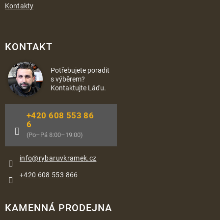
Kontakty
KONTAKT
Potřebujete poradit
s výběrem?
Kontaktujte Láďu.
+420 608 553 86
6
(Po–Pá 8:00–19:00)
info
@
rybaruvkramek.cz
+420 608 553 866
KAMENNÁ PRODEJNA