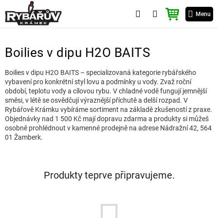
Přejít
NÁKUPNÍ
na
Menu
KOŠÍK
obsah
Boilies v dipu H2O BAITS
Boilies v dipu H2O BAITS – specializovaná kategorie rybářského
vybavení pro konkrétní styl lovu a podmínky u vody. Zvaž roční
období, teplotu vody a cílovou rybu. V chladné vodě fungují jemnější
směsi, v létě se osvědčují výraznější příchutě a delší rozpad. V
Rybářově Krámku vybíráme sortiment na základě zkušeností z praxe.
Objednávky nad 1 500 Kč mají dopravu zdarma a produkty si můžeš
osobně prohlédnout v kamenné prodejně na adrese Nádražní 42, 564
01 Žamberk.
Produkty teprve připravujeme.