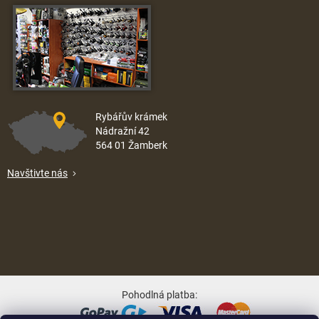
Rybářův krámek
Nádražní 42
564 01 Žamberk
Navštivte nás
Pohodlná platba: