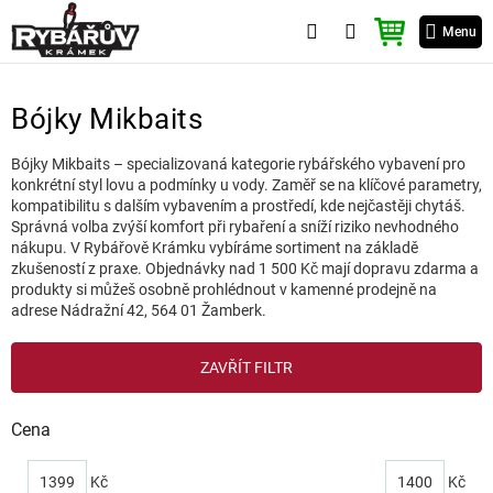
Přejít
NÁKUPNÍ
na
Menu
KOŠÍK
obsah
Bójky Mikbaits
Bójky Mikbaits – specializovaná kategorie rybářského vybavení pro
konkrétní styl lovu a podmínky u vody. Zaměř se na klíčové parametry,
kompatibilitu s dalším vybavením a prostředí, kde nejčastěji chytáš.
Správná volba zvýší komfort při rybaření a sníží riziko nevhodného
nákupu. V Rybářově Krámku vybíráme sortiment na základě
zkušeností z praxe. Objednávky nad 1 500 Kč mají dopravu zdarma a
produkty si můžeš osobně prohlédnout v kamenné prodejně na
adrese Nádražní 42, 564 01 Žamberk.
V
ZAVŘÍT FILTR
ý
p
i
Cena
s
p
1399
Kč
1400
Kč