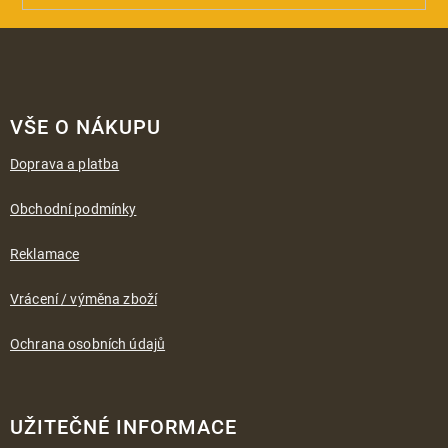
Z
á
VŠE O NÁKUPU
p
a
Doprava a platba
t
í
Obchodní podmínky
Reklamace
Vrácení / výměna zboží
Ochrana osobních údajů
UŽITEČNÉ INFORMACE