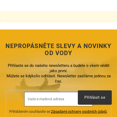
v
l
á
d
a
c
í
p
r
NEPROPÁSNĚTE SLEVY A NOVINKY
v
k
OD VODY
y
v
ý
Přihlaste se do našeho newsletteru a budete o všem vědět
p
jako první.
i
Můžete se kdykoliv odhlásit. Newsletter zasíláme jednou za
s
čas.
u
Přihlásit se
Přihlášením souhlasíte se
Zásadami ochrany osobních údajů
.