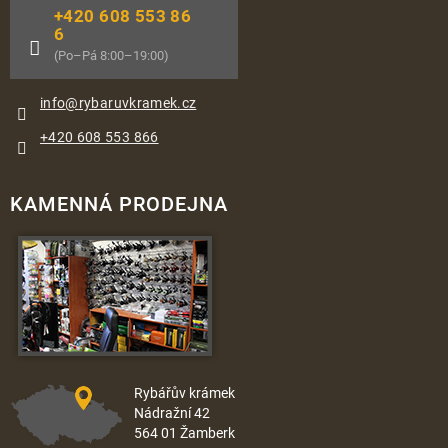
+420 608 553 86
6
(Po–Pá 8:00–19:00)
info
@
rybaruvkramek.cz
+420 608 553 866
KAMENNÁ PRODEJNA
Rybářův krámek
Nádražní 42
564 01 Žamberk