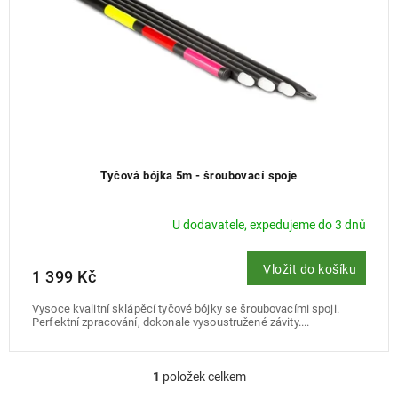
u
k
t
ů
Tyčová bójka 5m - šroubovací spoje
U dodavatele, expedujeme do 3 dnů
Vložit do košíku
1 399 Kč
Vysoce kvalitní sklápěcí tyčové bójky se šroubovacími spoji.
Perfektní zpracování, dokonale vysoustružené závity....
1
položek celkem
O