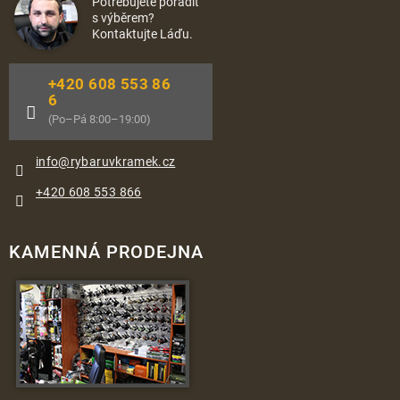
Potřebujete poradit
s výběrem?
Kontaktujte Láďu.
+420 608 553 86
6
(Po–Pá 8:00–19:00)
info
@
rybaruvkramek.cz
+420 608 553 866
KAMENNÁ PRODEJNA