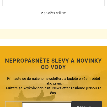
2
položek celkem
O
v
l
á
d
a
c
í
p
r
NEPROPÁSNĚTE SLEVY A NOVINKY
v
k
OD VODY
y
v
ý
Přihlaste se do našeho newsletteru a budete o všem vědět
p
jako první.
i
Můžete se kdykoliv odhlásit. Newsletter zasíláme jednou za
s
čas.
u