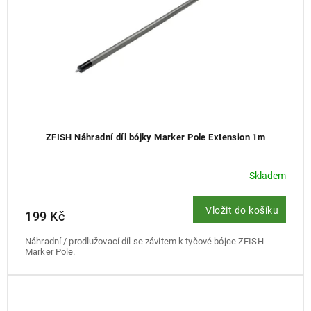
u
k
t
ů
ZFISH Náhradní díl bójky Marker Pole Extension 1m
Skladem
Vložit do košíku
199 Kč
Náhradní / prodlužovací díl se závitem k tyčové bójce ZFISH
Marker Pole.