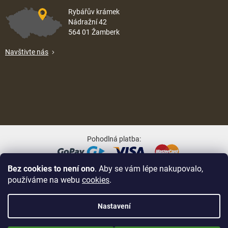
Rybářův krámek
Nádražní 42
564 01 Žamberk
Navštivte nás
Pohodlná platba:
Bez cookies to není ono
. Aby se vám lépe nakupovalo,
Oblíbené způsoby dopravy:
používáme na webu
cookies
.
Nastavení
Nově zaregistrované zákazníci obdrží slevu 5% hned po prvním