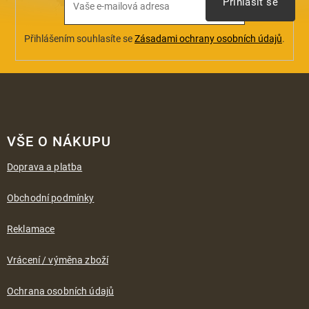
Přihlásit se
Přihlášením souhlasíte se
Zásadami ochrany osobních údajů
.
Z
á
VŠE O NÁKUPU
p
a
Doprava a platba
t
í
Obchodní podmínky
Reklamace
Vrácení / výměna zboží
Ochrana osobních údajů