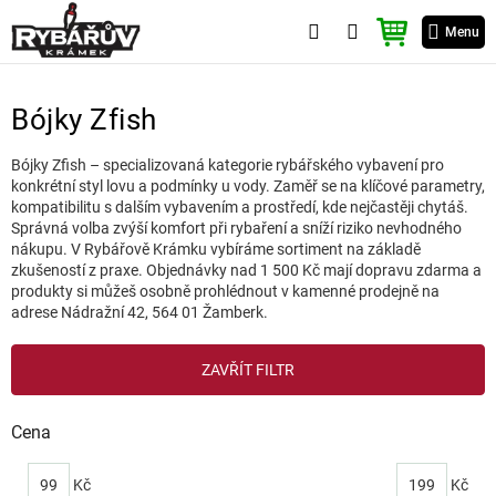
Přejít
NÁKUPNÍ
na
Menu
KOŠÍK
obsah
Bójky Zfish
Bójky Zfish – specializovaná kategorie rybářského vybavení pro
konkrétní styl lovu a podmínky u vody. Zaměř se na klíčové parametry,
kompatibilitu s dalším vybavením a prostředí, kde nejčastěji chytáš.
Správná volba zvýší komfort při rybaření a sníží riziko nevhodného
nákupu. V Rybářově Krámku vybíráme sortiment na základě
zkušeností z praxe. Objednávky nad 1 500 Kč mají dopravu zdarma a
produkty si můžeš osobně prohlédnout v kamenné prodejně na
adrese Nádražní 42, 564 01 Žamberk.
V
ZAVŘÍT FILTR
ý
p
i
Cena
s
p
99
Kč
199
Kč