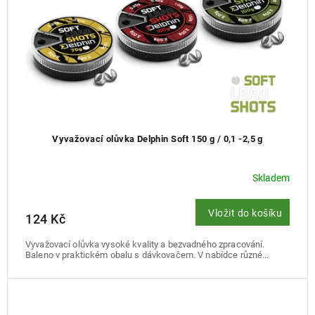
u
k
t
ů
Vyvažovací olůvka Delphin Soft 150 g / 0,1 -2,5 g
Skladem
Vložit do košíku
124 Kč
Vyvažovací olůvka vysoké kvality a bezvadného zpracování.
Baleno v praktickém obalu s dávkovačem. V nabídce různé...