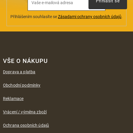
Přihlásit se
Přihlášením souhlasíte se
Zásadami ochrany osobních údajů
.
Z
á
VŠE O NÁKUPU
p
a
Doprava a platba
t
í
Obchodní podmínky
Reklamace
Vrácení / výměna zboží
Ochrana osobních údajů