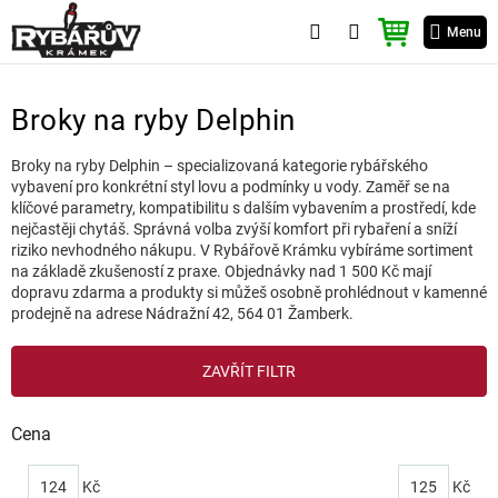
Přejít
NÁKUPNÍ
na
Menu
KOŠÍK
obsah
Broky na ryby Delphin
Broky na ryby Delphin – specializovaná kategorie rybářského
vybavení pro konkrétní styl lovu a podmínky u vody. Zaměř se na
klíčové parametry, kompatibilitu s dalším vybavením a prostředí, kde
nejčastěji chytáš. Správná volba zvýší komfort při rybaření a sníží
riziko nevhodného nákupu. V Rybářově Krámku vybíráme sortiment
na základě zkušeností z praxe. Objednávky nad 1 500 Kč mají
dopravu zdarma a produkty si můžeš osobně prohlédnout v kamenné
prodejně na adrese Nádražní 42, 564 01 Žamberk.
V
ZAVŘÍT FILTR
ý
p
i
Cena
s
p
124
Kč
125
Kč