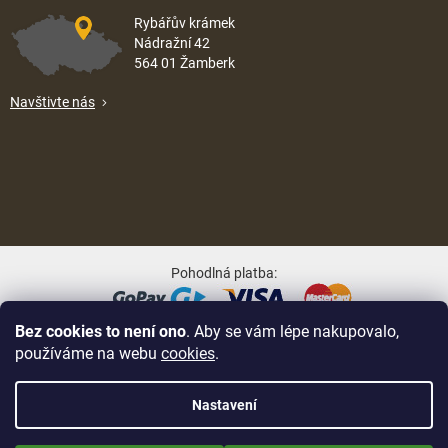
Rybářův krámek
Nádražní 42
564 01 Žamberk
Navštivte nás
Pohodlná platba:
Bez cookies to není ono
. Aby se vám lépe nakupovalo,
Oblíbené způsoby dopravy:
používáme na webu
cookies
.
Nastavení
Nově zaregistrované zákazníci obdrží slevu 5% hned po prvním