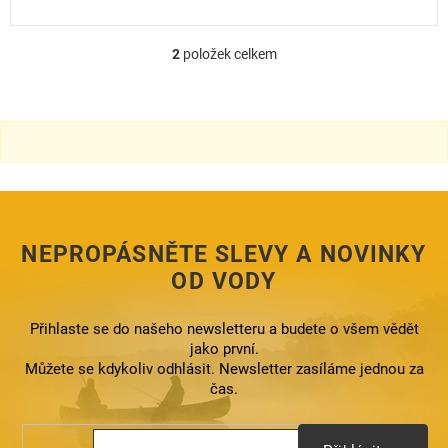
2
položek celkem
O
v
l
á
d
a
c
í
p
r
NEPROPÁSNĚTE SLEVY A NOVINKY
v
k
OD VODY
y
v
ý
Přihlaste se do našeho newsletteru a budete o všem vědět
p
jako první.
i
Můžete se kdykoliv odhlásit. Newsletter zasíláme jednou za
s
čas.
u