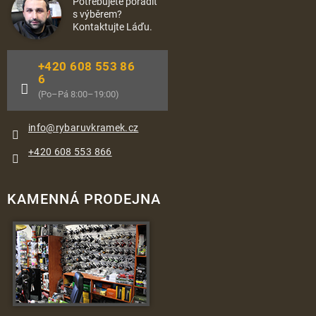
Potřebujete poradit
s výběrem?
Kontaktujte Láďu.
+420 608 553 86
6
(Po–Pá 8:00–19:00)
info
@
rybaruvkramek.cz
+420 608 553 866
KAMENNÁ PRODEJNA