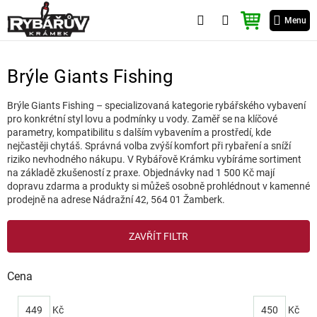
Přejít
NÁKUPNÍ
na
Menu
KOŠÍK
obsah
Brýle Giants Fishing
Brýle Giants Fishing – specializovaná kategorie rybářského vybavení
pro konkrétní styl lovu a podmínky u vody. Zaměř se na klíčové
parametry, kompatibilitu s dalším vybavením a prostředí, kde
nejčastěji chytáš. Správná volba zvýší komfort při rybaření a sníží
riziko nevhodného nákupu. V Rybářově Krámku vybíráme sortiment
na základě zkušeností z praxe. Objednávky nad 1 500 Kč mají
dopravu zdarma a produkty si můžeš osobně prohlédnout v kamenné
prodejně na adrese Nádražní 42, 564 01 Žamberk.
V
ZAVŘÍT FILTR
ý
p
i
Cena
s
p
449
Kč
450
Kč