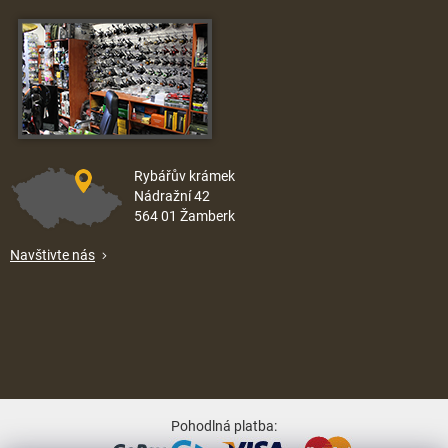
Rybářův krámek
Nádražní 42
564 01 Žamberk
Navštivte nás
Pohodlná platba: