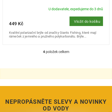
U dodavatele, expedujeme do 3 dnů
Vložit do košíku
449 Kč
Kvalitní polarizační brýle od značky Giants Fishing, které mají
rámeček z jemného a pružného polykarbonátu. Brýle...
4
položek celkem
O
v
l
á
d
a
c
í
p
r
NEPROPÁSNĚTE SLEVY A NOVINKY
v
k
OD VODY
y