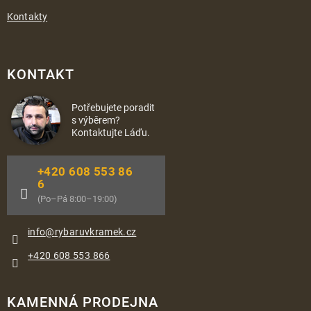
Kontakty
KONTAKT
Potřebujete poradit
s výběrem?
Kontaktujte Láďu.
+420 608 553 86
6
(Po–Pá 8:00–19:00)
info
@
rybaruvkramek.cz
+420 608 553 866
KAMENNÁ PRODEJNA