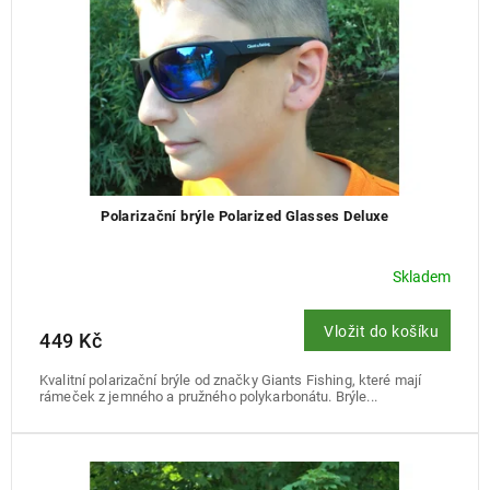
u
k
t
ů
Polarizační brýle Polarized Glasses Deluxe
Skladem
Vložit do košíku
449 Kč
Kvalitní polarizační brýle od značky Giants Fishing, které mají
rámeček z jemného a pružného polykarbonátu. Brýle...