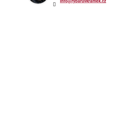
info@rybaruvkramek.cz