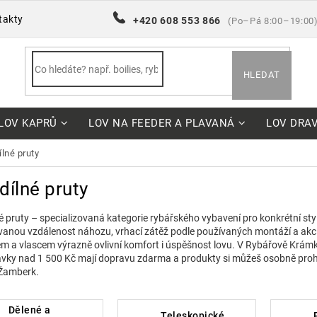
takty
+420 608 553 866
(Po–Pá 8:00–19:00
HLEDAT
LOV KAPRŮ
LOV NA FEEDER A PLAVANÁ
LOV DRA
dílné pruty
dílné pruty
é pruty – specializovaná kategorie rybářského vybavení pro konkrétní sty
anou vzdálenost náhozu, vrhací zátěž podle používaných montáží a akci 
em a vlascem výrazně ovlivní komfort i úspěšnost lovu. V Rybářově Krámk
vky nad 1 500 Kč mají dopravu zdarma a produkty si můžeš osobně proh
Žamberk.
dělené a
teleskopické
pouzd