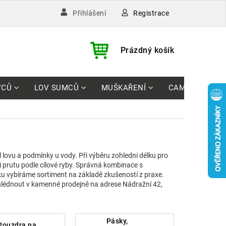
Registrace
Přihlášení
)
NÁKUPNÍ
Prázdný košík
KOŠÍK
VCŮ
LOV SUMCŮ
MUŠKAŘENÍ
CAMPING
l lovu a podmínky u vody. Při výběru zohledni délku pro
prutu podle cílové ryby. Správná kombinace s
u vybíráme sortiment na základě zkušeností z praxe.
lédnout v kamenné prodejně na adrese Nádražní 42,
pásky,
ra na