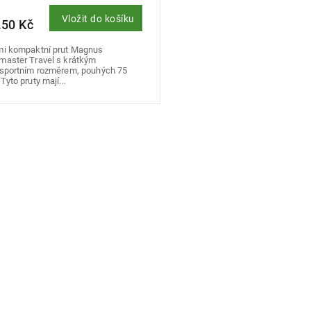
Vložit do košíku
250 Kč
mi kompaktní prut Magnus
master Travel s krátkým
nsportním rozměrem, pouhých 75
Tyto pruty mají...
O
v
l
á
d
a
c
í
p
r
v
k
y
v
ý