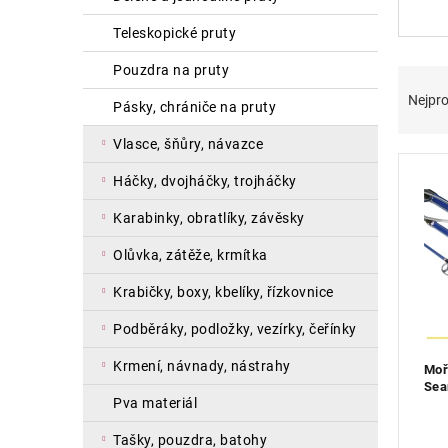
a
teleskopické pruty
n
e
pouzdra na pruty
Ř
V
l
a
ý
Nejpro
pásky, chrániče na pruty
z
p
e
i
vlasce, šňůry, návazce
n
s
háčky, dvojháčky, trojháčky
í
p
p
r
karabinky, obratlíky, závěsky
r
o
o
d
olůvka, zátěže, krmítka
d
u
u
k
krabičky, boxy, kbelíky, řízkovnice
k
t
podběráky, podložky, vezírky, čeřínky
t
ů
ů
krmení, návnady, nástrahy
Moř
Sea
pva materiál
119
tašky, pouzdra, batohy