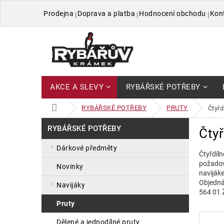
Přejít
Prodejna
Doprava a platba
Hodnocení obchodu
Kon
na
obsah
AKCE A SLEVY
RYBÁŘSKÉ POTŘEBY
DOMŮ
RYBÁŘSKÉ POTŘEBY
PRUTY
čtyř
P
Přeskočit
RYBÁŘSKÉ POTŘEBY
Čtyř
kategorie
o
s
dárkové předměty
Čtyřdíln
t
požadov
r
novinky
naviják
a
Objedná
navijáky
n
564 01 
n
pruty
í
p
dělené a jednodílné pruty