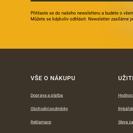
Přihlaste se do našeho newsletteru a budete o všem
Můžete se kdykoliv odhlásit. Newsletter zasíláme j
Z
á
VŠE O NÁKUPU
UŽIT
p
a
t
Doprava a platba
Hodnoc
í
Obchodní podmínky
Rybářs
Reklamace
Sleva za