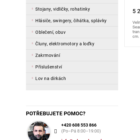
stojany, vidličky, rohatinky
5 
hlásiče, swingery, čihátka, splávky
Vel
Sea
tra
oblečení, obuv
cm. 
čluny, elektromotory a loďky
zakrmování
příslušenství
lov na dírkách
POTŘEBUJETE POMOC?
+420 608 553 866
(Po–Pá 8:00–19:00)