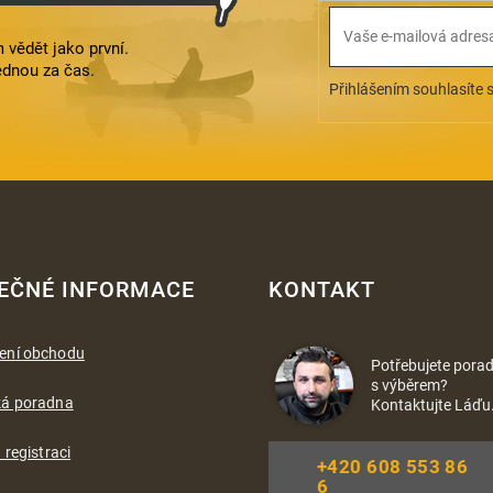
 vědět jako první.
ednou za čas.
Přihlášením souhlasíte 
EČNÉ INFORMACE
KONTAKT
ení obchodu
Potřebujete porad
s výběrem?
ká poradna
Kontaktujte Láďu
 registraci
+420 608 553 86
6