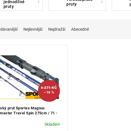
jednodílné
pruty
pruty
dávanější
Nejlevnější
Nejdražší
Abecedně
6 271 KČ
–16 %
ský prut Sportex Magnus
master Travel Spin 275cm / 71 -
g
Skladem