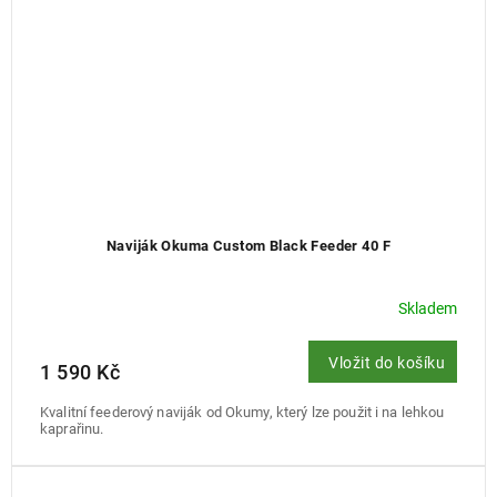
Naviják Okuma Custom Black Feeder 40 F
Skladem
Vložit do košíku
1 590 Kč
Kvalitní feederový naviják od Okumy, který lze použit i na lehkou
kaprařinu.