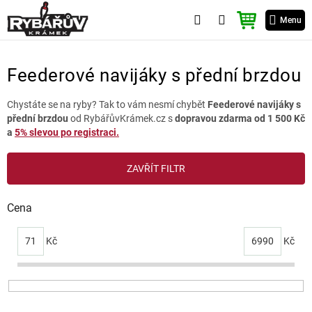
Přejít
NÁKUPNÍ
na
Menu
KOŠÍK
obsah
Feederové navijáky s přední brzdou
Chystáte se na ryby? Tak to vám nesmí chybět
Feederové navijáky s
přední brzdou
od RybářůvKrámek.cz s
dopravou zdarma od 1 500 Kč
a
5% slevou po registraci.
V
ZAVŘÍT FILTR
ý
p
i
Cena
s
p
71
Kč
6990
Kč
r
o
d
u