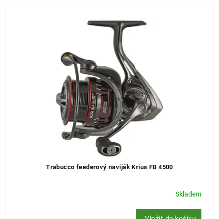
e
n
í
p
r
o
d
u
k
t
ů
Trabucco feederový naviják Krius FB 4500
Skladem
Vložit do košíku