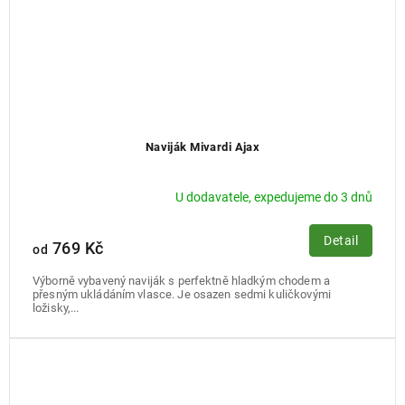
Naviják Mivardi Ajax
U dodavatele, expedujeme do 3 dnů
Detail
769 Kč
od
Výborně vybavený naviják s perfektně hladkým chodem a
přesným ukládáním vlasce. Je osazen sedmi kuličkovými
ložisky,...