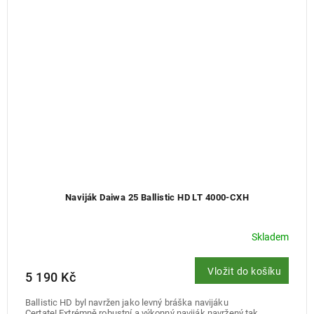
Naviják Daiwa 25 Ballistic HD LT 4000-CXH
Skladem
Vložit do košíku
5 190 Kč
Ballistic HD byl navržen jako levný bráška navijáku
Certate! Extrémně robustní a výkonný naviják navržený tak,...