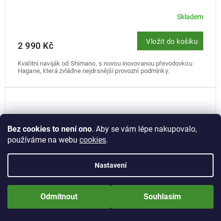
Skladem
Vložit do košíku
2 990 Kč
Kvalitní naviják od Shimano, s novou inovovanou převodovkou
Hagane, která zvládne nejdrsnější provozní podmínky.
Bez cookies to není ono
. Aby se vám lépe nakupovalo,
používáme na webu
cookies
.
Nastavení
Nově zaregistrované zákazníci obdrží slevu 5% hned po prvním
přihlášení! Sleva se nevztahuje na jíž zlevněné zboží! Přejeme Vám
Odmítnout
Souhlasím
příjemné nakupování.