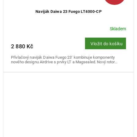
Naviják Daiwa 23 Fuego LT4000-CP
Skladem
Vložit do košíku
2 880 Kč
Přívlačový naviják Daiwa Fuego 23‘ kombinuje komponenty
nového designu Airdrive s prvky LT a Magsealed. Nový rotor...