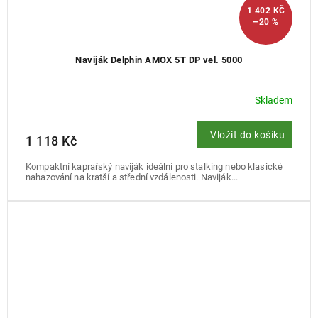
1 402 KČ
–20 %
Naviják Delphin AMOX 5T DP vel. 5000
Skladem
Vložit do košíku
1 118 Kč
Kompaktní kaprařský naviják ideální pro stalking nebo klasické
nahazování na kratší a střední vzdálenosti. Naviják...