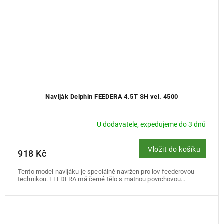
Naviják Delphin FEEDERA 4.5T SH vel. 4500
U dodavatele, expedujeme do 3 dnů
Vložit do košíku
918 Kč
Tento model navijáku je speciálně navržen pro lov feederovou
technikou. FEEDERA má černé tělo s matnou povrchovou...