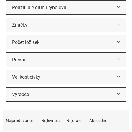
k
t
Použití dle druhu rybolovu
ů
Značky
Počet ložisek
Převod
Velikost cívky
Výrobce
Ř
a
Nejprodávanější
Nejlevnější
Nejdražší
Abecedně
z