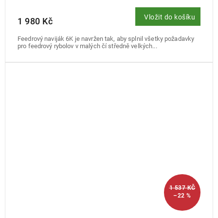
Vložit do košíku
1 980 Kč
Feedrový naviják 6K je navržen tak, aby splnil všetky požadavky
pro feedrový rybolov v malých čí středně velkých...
1 537 KČ
–22 %