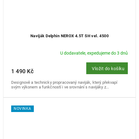
Naviják Delphin NEROX 4.5T SH vel. 4500
U dodavatele, expedujeme do 3 dnů
Vložit do košíku
1 490 Kč
Designově a technicky propracovaný naviják, který překvapí
svým výkonem a funkčností i ve srovnání s navijáky z...
NOVINKA