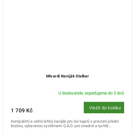
Mivardi Naviják Stalker
U dodavatele, expedujeme do 3 dnů
Vložit do košíku
1 709 Kč
Kompaktní a velmi lehký naviják pro lov kaprů s precizní přední
brzdou, vybavenou systémem Q.A.D. pro snadné a rychlé...