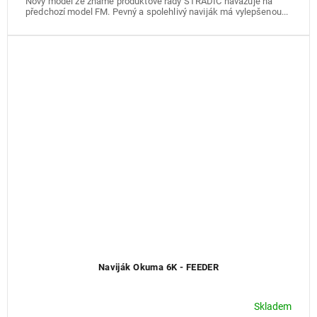
Nový model ze známé produktové řady STRADIC navazuje na
předchozí model FM. Pevný a spolehlivý naviják má vylepšenou...
Naviják Okuma 6K - FEEDER
Skladem