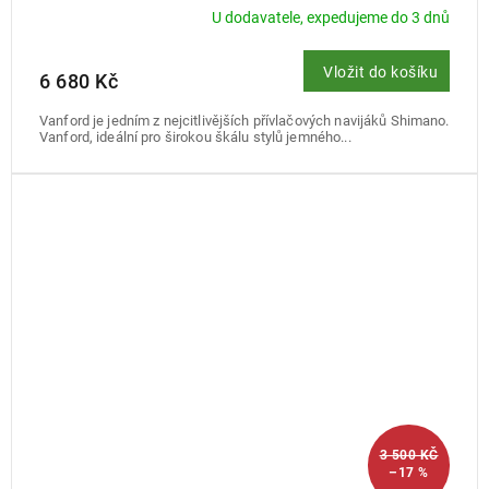
U dodavatele, expedujeme do 3 dnů
Vložit do košíku
6 680 Kč
Vanford je jedním z nejcitlivějších přívlačových navijáků Shimano.
Vanford, ideální pro širokou škálu stylů jemného...
3 500 KČ
–17 %