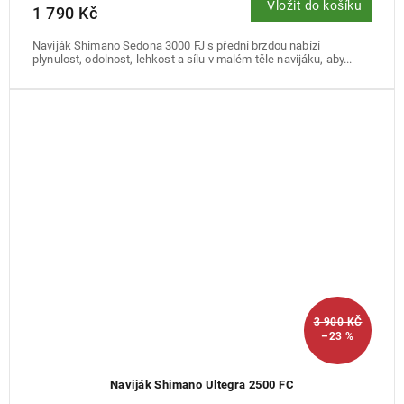
Vložit do košíku
1 790 Kč
Naviják Shimano Sedona 3000 FJ s přední brzdou nabízí
plynulost, odolnost, lehkost a sílu v malém těle navijáku, aby...
3 900 KČ
–23 %
Naviják Shimano Ultegra 2500 FC