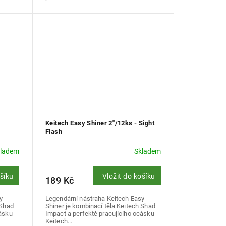
Keitech Easy Shiner 2''/12ks - Sight
Flash
kladem
Skladem
ošíku
Vložit do košíku
189 Kč
y
Legendární nástraha Keitech Easy
 Shad
Shiner je kombinací těla Keitech Shad
cásku
Impact a perfektě pracujícího ocásku
Keitech...