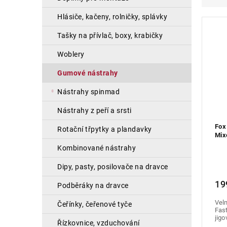
a
e
i
hlásiče, kačeny, rolničky, splávky
n
n
s
e
í
p
tašky na přívlač, boxy, krabičky
l
p
r
r
o
woblery
o
d
gumové nástrahy
d
u
u
k
nástrahy spinmad
k
t
t
ů
nástrahy z peří a srsti
ů
Fox
rotační třpytky a plandavky
Mix
4ks
kombinované nástrahy
dipy, pasty, posilovače na dravce
19
podběráky na dravce
Vel
čeřínky, čeřenové tyče
Fast
jigo
řízkovnice, vzduchování