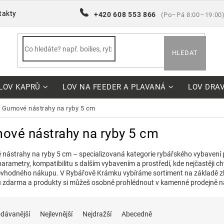
takty
+420 608 553 866
(Po–Pá 8:00–19:00
HLEDAT
LOV KAPRŮ
LOV NA FEEDER A PLAVANÁ
LOV DRA
gumové nástrahy na ryby 5 cm
ové nástrahy na ryby 5 cm
nástrahy na ryby 5 cm – specializovaná kategorie rybářského vybavení p
parametry, kompatibilitu s dalším vybavením a prostředí, kde nejčastěji ch
nevhodného nákupu. V Rybářově Krámku vybíráme sortiment na základě zk
 zdarma a produkty si můžeš osobně prohlédnout v kamenné prodejně n
dávanější
Nejlevnější
Nejdražší
Abecedně