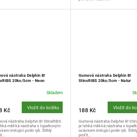
ová nástraha Delphin B!
Gumová nástraha Delphin B!
nxRIBS 20ks/5cm - Neon
StinxRIBS 20ks/5cm - Natur
Skladem
S
Vložit do košíku
Vložit do k
8 Kč
188 Kč
ová nástraha Delphin B! StinxRIBS
Gumová nástraha Delphin B! Sti
lehká měkká nástraha s lopatkovým
je lehká měkká nástraha s lopat
kem imitující potěr ryb. Štíhlý
ocáskem imitující potěr ryb. Štíhl
l...
profil...