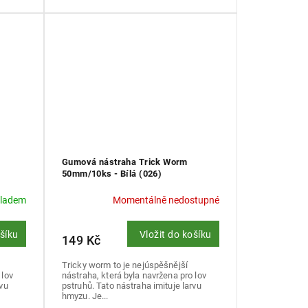
Gumová nástraha Trick Worm
50mm/10ks - Bílá (026)
kladem
Momentálně nedostupné
ošíku
Vložit do košíku
149 Kč
Tricky worm to je nejúspěšnější
 lov
nástraha, která byla navržena pro lov
rvu
pstruhů. Tato nástraha imituje larvu
hmyzu. Je...