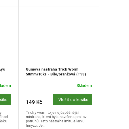
Ayu
Gumová nástraha Trick Worm
50mm/10ks - Bílo/oranžová (T93)
kladem
Skladem
ošíku
Vložit do košíku
149 Kč
y
Tricky worm to je nejúspěšnější
 Shad
nástraha, která byla navržena pro lov
cásku
pstruhů. Tato nástraha imituje larvu
hmyzu. Je...