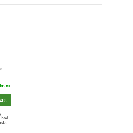
33
kladem
ošíku
y
 Shad
cásku