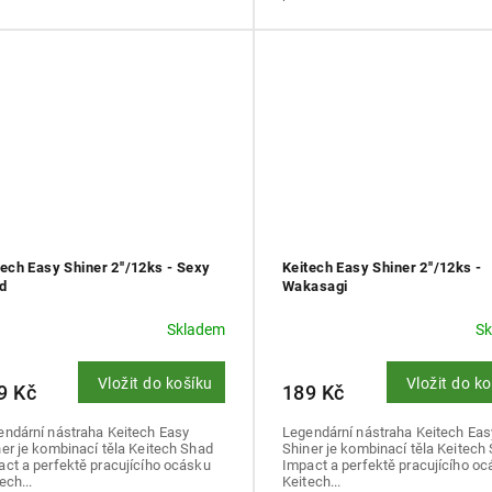
tech Easy Shiner 2''/12ks - Sexy
Keitech Easy Shiner 2''/12ks -
d
Wakasagi
Skladem
S
Vložit do košíku
Vložit do k
9 Kč
189 Kč
endární nástraha Keitech Easy
Legendární nástraha Keitech Eas
er je kombinací těla Keitech Shad
Shiner je kombinací těla Keitech
ct a perfektě pracujícího ocásku
Impact a perfektě pracujícího o
ech...
Keitech...