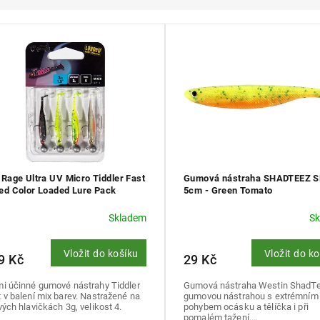
 Rage Ultra UV Micro Tiddler Fast
Gumová nástraha SHADTEEZ 
ed Color Loaded Lure Pack
5cm - Green Tomato
/5cm
Skladem
S
Vložit do košíku
Vložit do k
9 Kč
29 Kč
mi účinné gumové nástrahy Tiddler
Gumová nástraha Westin ShadTe
 v balení mix barev. Nastražené na
gumovou nástrahou s extrémním
vých hlavičkách 3g, velikost 4.
pohybem ocásku a tělíčka i při
pomalém tažení....