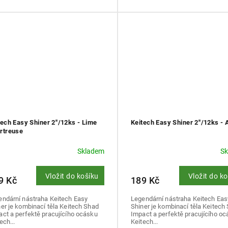
tech Easy Shiner 2''/12ks - Lime
Keitech Easy Shiner 2''/12ks - 
rtreuse
Skladem
S
Vložit do košíku
Vložit do k
9 Kč
189 Kč
endární nástraha Keitech Easy
Legendární nástraha Keitech Eas
er je kombinací těla Keitech Shad
Shiner je kombinací těla Keitech
ct a perfektě pracujícího ocásku
Impact a perfektě pracujícího o
ech...
Keitech...