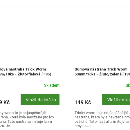
ová nástraha Trick Worm
Gumová nástraha Trick Worm
m/10ks - Žluto/fialová (T95)
50mm/10ks - Žluto/zelená (T9
Skladem
S
Vložit do košíku
Vložit do k
9 Kč
149 Kč
ky worm to je nejúspěšnější
Tricky worm to je nejúspěšnější
raha, která byla navržena pro lov
nástraha, která byla navržena pro
uhů. Tato nástraha imituje larvu
pstruhů. Tato nástraha imituje la
u. Je...
hmyzu. Je...