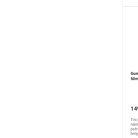
Gum
50m
14
Tric
nást
pstr
hmyz