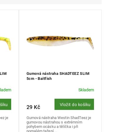
SLIM
Gumová nástraha SHADTEEZ SLIM
5cm - Baitfish
kladem
Skladem
ošíku
Vložit do košíku
29 Kč
ez je
Gumová nástraha Westin ShadTeez je
gumovou nástrahou s extrémním
pohybem ocásku a tělíčka i při
pomalém tažení....