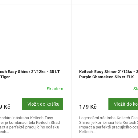
tech Easy Shiner 2''/12ks - 35 LT
Keitech Easy Shiner 2''/12ks - 
 Tiger
Purple Chameleon Silver FLK
Skladem
S
Vložit do košíku
Vložit do k
9 Kč
179 Kč
endární nástraha Keitech Easy
Legendární nástraha Keitech Eas
er je kombinací těla Keitech Shad
Shiner je kombinací těla Keitech
ct a perfektě pracujícího ocásku
Impact a perfektě pracujícího o
ech...
Keitech...