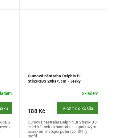
Gumová nástraha Delphin B!
StinxRIBS 20ks/5cm - Jerky
kladem
Skladem
ošíku
Vložit do košíku
188 Kč
nxRIBS
Gumová nástraha Delphin B! StinxRIBS
kovým
je lehká měkká nástraha s lopatkovým
ý
ocáskem imitující potěr ryb. Štíhlý
profil...