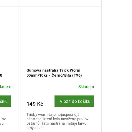
Gumová nástraha Trick Worm
0)
50mm/10ks - Černo/Bílá (T96)
kladem
Skladem
ošíku
Vložit do košíku
149 Kč
Tricky worm to je nejúspěšnější
 lov
nástraha, která byla navržena pro lov
rvu
pstruhů. Tato nástraha imituje larvu
hmyzu. Je...