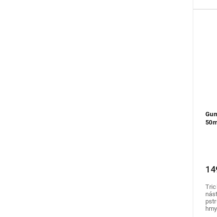
Gum
50m
14
Tric
nást
pstr
hmyz