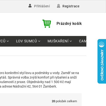
Registrace
Přihlášení
)
NÁKUPNÍ
Prázdný košík
KOŠÍK
VCŮ
LOV SUMCŮ
MUŠKAŘENÍ
CAMPING
ro konkrétní styl lovu a podmínky u vody. Zaměř se na
ytáš. Správná volba zvýší komfort při rybaření a sníží
ušeností z praxe. Objednávky nad 1 500 Kč mají
a adrese Nádražní 42, 564 01 Žamberk.
20
položek celkem