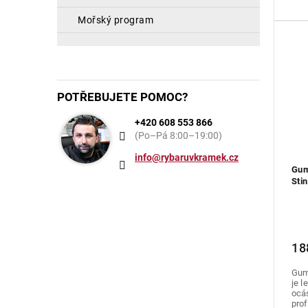
mořský program
POTŘEBUJETE POMOC?
+420 608 553 866
(Po–Pá 8:00–19:00)
info@rybaruvkramek.cz
Gum
Sti
18
Gum
je 
ocás
profi