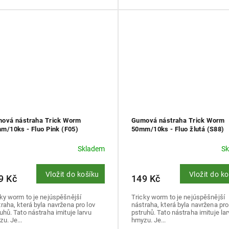
ová nástraha Trick Worm
Gumová nástraha Trick Worm
m/10ks - Fluo Pink (F05)
50mm/10ks - Fluo žlutá (S88)
Skladem
S
Vložit do košíku
Vložit do k
9 Kč
149 Kč
ky worm to je nejúspěšnější
Tricky worm to je nejúspěšnější
raha, která byla navržena pro lov
nástraha, která byla navržena pro
uhů. Tato nástraha imituje larvu
pstruhů. Tato nástraha imituje la
u. Je...
hmyzu. Je...