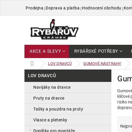
Přejít
Prodejna
Doprava a platba
Hodnocení obchodu
Kon
na
obsah
AKCE A SLEVY
RYBÁŘSKÉ POTŘEBY
DOMŮ
LOV DRAVCŮ
GUMOVÉ NÁSTRAHY
P
Přeskočit
LOV DRAVCŮ
Gum
kategorie
o
s
navijáky na dravce
Gumové 
t
klíčové 
r
pruty na dravce
riziko 
a
dopravu
tašky a pouzdra na pruty
n
n
Ř
V
vlasce a pletenky
í
a
ý
Nejpro
p
z
p
doplňky pro montáže