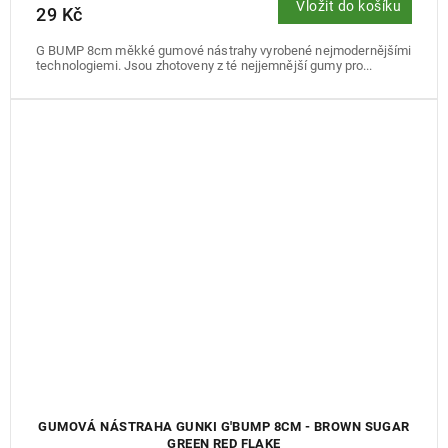
Vložit do košíku
29 Kč
G BUMP 8cm měkké gumové nástrahy vyrobené nejmodernějšími
technologiemi. Jsou zhotoveny z té nejjemnější gumy pro...
GUMOVÁ NÁSTRAHA GUNKI G'BUMP 8CM - BROWN SUGAR
GREEN RED FLAKE