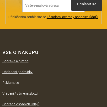
Přihlásit se
Přihlášením souhlasíte se
Zásadami ochrany osobních údajů
.
Z
á
VŠE O NÁKUPU
p
a
Doprava a platba
t
í
Obchodní podmínky
Reklamace
Vrácení / výměna zboží
Ochrana osobních údajů