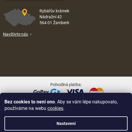
Rybářův krámek
Nádražní 42
564 01 Žamberk
Navštivte nás
Pohodlná platba:
Bez cookies to není ono
. Aby se vám lépe nakupovalo,
Oblíbené způsoby dopravy:
používáme na webu
cookies
.
Nastavení