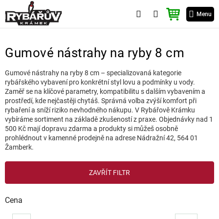
Přejít
NÁKUPNÍ
na
Menu
KOŠÍK
obsah
Gumové nástrahy na ryby 8 cm
Gumové nástrahy na ryby 8 cm – specializovaná kategorie
rybářského vybavení pro konkrétní styl lovu a podmínky u vody.
Zaměř se na klíčové parametry, kompatibilitu s dalším vybavením a
prostředí, kde nejčastěji chytáš. Správná volba zvýší komfort při
rybaření a sníží riziko nevhodného nákupu. V Rybářově Krámku
vybíráme sortiment na základě zkušeností z praxe. Objednávky nad 1
500 Kč mají dopravu zdarma a produkty si můžeš osobně
prohlédnout v kamenné prodejně na adrese Nádražní 42, 564 01
Žamberk.
V
ZAVŘÍT FILTR
ý
p
i
Cena
s