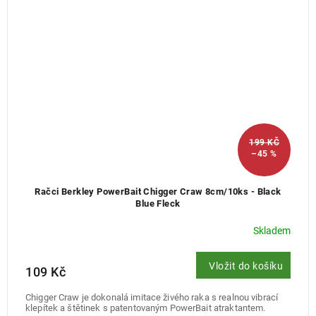
199 KČ
–45 %
Račci Berkley PowerBait Chigger Craw 8cm/10ks - Black
Blue Fleck
Skladem
Vložit do košíku
109 Kč
Chigger Craw je dokonalá imitace živého raka s realnou vibrací
klepítek a štětinek s patentovaným PowerBait atraktantem.