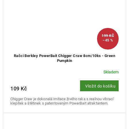
199 KČ
–45 %
Račci Berkley PowerBait Chigger Craw 8cm/10ks - Green
Pumpkin
Skladem
Vložit do košíku
109 Kč
Chigger Craw je dokonalá imitace živého raka s realnou vibrací
klepítek a štětinek s patentovaným PowerBait atraktantem.