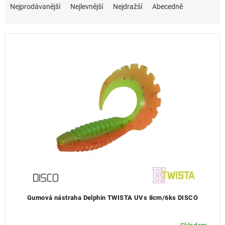
a
Nejprodávanější
Nejlevnější
Nejdražší
Abecedně
z
e
n
í
p
r
o
d
u
k
t
ů
Gumová nástraha Delphin TWISTA UVs 8cm/6ks DISCO