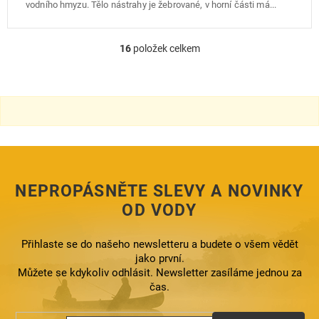
vodního hmyzu. Tělo nástrahy je žebrované, v horní části má...
16
položek celkem
O
v
l
á
d
a
c
í
p
r
NEPROPÁSNĚTE SLEVY A NOVINKY
v
k
OD VODY
y
v
ý
Přihlaste se do našeho newsletteru a budete o všem vědět
p
jako první.
i
Můžete se kdykoliv odhlásit. Newsletter zasíláme jednou za
s
čas.
u