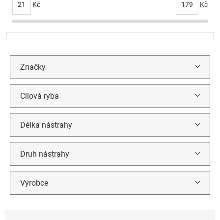
p
21
Kč
179
Kč
r
o
d
u
k
t
Značky
ů
Cílová ryba
Délka nástrahy
Druh nástrahy
Výrobce
Ř