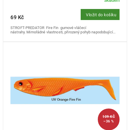
Skladem
Vložit do košíku
69 Kč
STROFT-PREDATOR Fire Fin gumové vláčecí
nástrahy. Mimořádné vlastnosti, přirozený pohyb napodobující...
109 KČ
–36 %