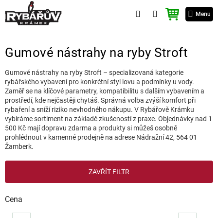
Přejít
NÁKUPNÍ
na
Menu
KOŠÍK
obsah
Gumové nástrahy na ryby Stroft
Gumové nástrahy na ryby Stroft – specializovaná kategorie
rybářského vybavení pro konkrétní styl lovu a podmínky u vody.
Zaměř se na klíčové parametry, kompatibilitu s dalším vybavením a
prostředí, kde nejčastěji chytáš. Správná volba zvýší komfort při
rybaření a sníží riziko nevhodného nákupu. V Rybářově Krámku
vybíráme sortiment na základě zkušeností z praxe. Objednávky nad 1
500 Kč mají dopravu zdarma a produkty si můžeš osobně
prohlédnout v kamenné prodejně na adrese Nádražní 42, 564 01
Žamberk.
V
ZAVŘÍT FILTR
ý
p
i
Cena
s