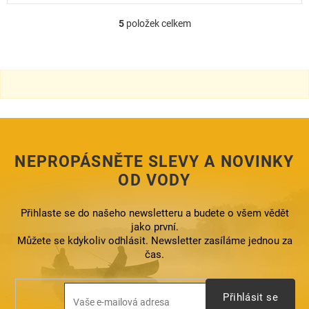
5
položek celkem
O
v
l
á
d
a
c
í
p
r
NEPROPÁSNĚTE SLEVY A NOVINKY
v
k
OD VODY
y
v
ý
Přihlaste se do našeho newsletteru a budete o všem vědět
p
jako první.
i
Můžete se kdykoliv odhlásit. Newsletter zasíláme jednou za
s
čas.
u
Přihlásit se