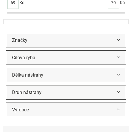
p
69
Kč
70
Kč
r
o
d
u
k
t
Značky
ů
Cílová ryba
Délka nástrahy
Druh nástrahy
Výrobce
Ř