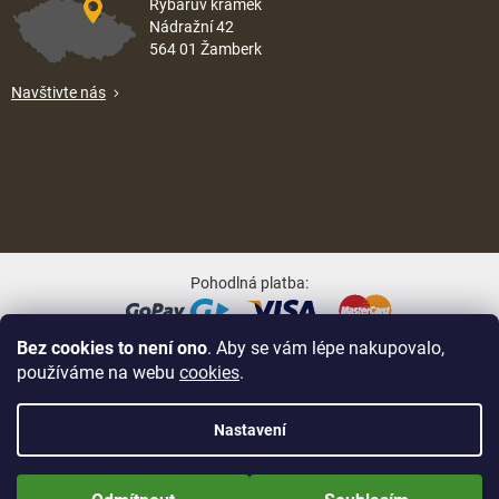
Rybářův krámek
Nádražní 42
564 01 Žamberk
Navštivte nás
Pohodlná platba:
Bez cookies to není ono
. Aby se vám lépe nakupovalo,
Oblíbené způsoby dopravy:
používáme na webu
cookies
.
Nastavení
Nově zaregistrované zákazníci obdrží slevu 5% hned po prvním
Na UX & Web Design je tu
Lukáš Dubina
Vytvořil Shoptet
přihlášení! Sleva se nevztahuje na jíž zlevněné zboží! Přejeme Vám