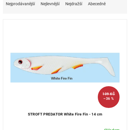
a
Nejprodávanější
Nejlevnější
Nejdražší
Abecedně
z
e
n
í
p
r
o
d
u
k
t
ů
109 KČ
–36 %
STROFT PREDATOR White Fire Fin - 14 cm