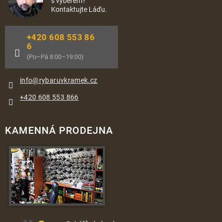
s výběrem?
Kontaktujte Láďu.
+420 608 553 86
6
(Po–Pá 8:00–19:00)
info
@
rybaruvkramek.cz
+420 608 553 866
KAMENNÁ PRODEJNA