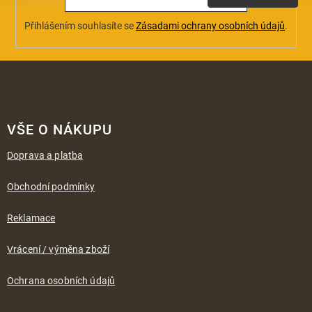
Přihlášením souhlasíte se
Zásadami ochrany osobních údajů
.
Z
á
VŠE O NÁKUPU
p
a
Doprava a platba
t
í
Obchodní podmínky
Reklamace
Vrácení / výměna zboží
Ochrana osobních údajů