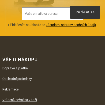
Přihlásit se
Přihlášením souhlasíte se
Zásadami ochrany osobních údajů
.
Z
á
VŠE O NÁKUPU
p
a
Doprava a platba
t
í
Obchodní podmínky
Reklamace
Vrácení / výměna zboží