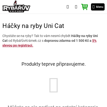
Přejít
NÁKUPNÍ
na
Menu
KOŠÍK
obsah
Háčky na ryby Uni Cat
Chystáte se na ryby? Tak to vám nesmí chybět
Háčky na ryby Uni
Cat
od RybářůvKrámek.cz s
dopravou zdarma od 1 500 Kč a
5%
slevou po registraci.
Produkty teprve připravujeme.