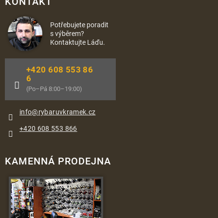
KONTAKT
Potřebujete poradit
s výběrem?
Kontaktujte Láďu.
+420 608 553 86
6
(Po–Pá 8:00–19:00)
info
@
rybaruvkramek.cz
+420 608 553 866
KAMENNÁ PRODEJNA