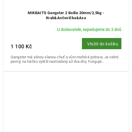
MIKBAITS Gangster 2 Boilie 20mm/2,5kg -
Krab&Ančovička&Asa
U dodavatele, expedujeme do 3 dnů
Vložit do košíku
1 100 Kč
Gangster má silnou slanou chuť a vůni mořské potravy. Je velmi
pevný, na háčku vydrží nastražený až dva dny. Funguje...