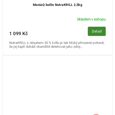
ManiaQ boilie NutraKRILL 2,5kg
Skladem v eshopu
Detail
1 099 Kč
NutraKRILL s obsahem 30 % krillu je tak blízký přirozené potravě,
že jej kapři dokáží okamžitě detekovat jako zdroj...