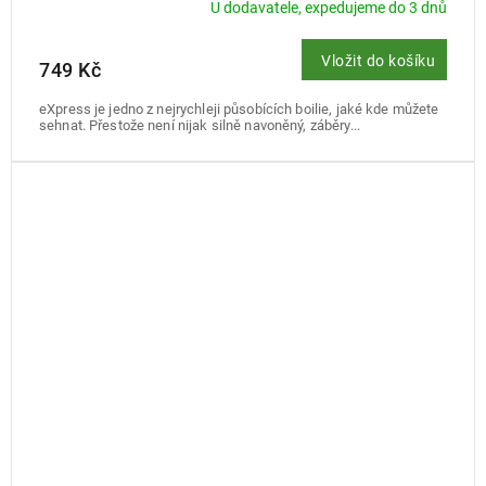
U dodavatele, expedujeme do 3 dnů
Vložit do košíku
749 Kč
eXpress je jedno z nejrychleji působících boilie, jaké kde můžete
sehnat. Přestože není nijak silně navoněný, záběry...