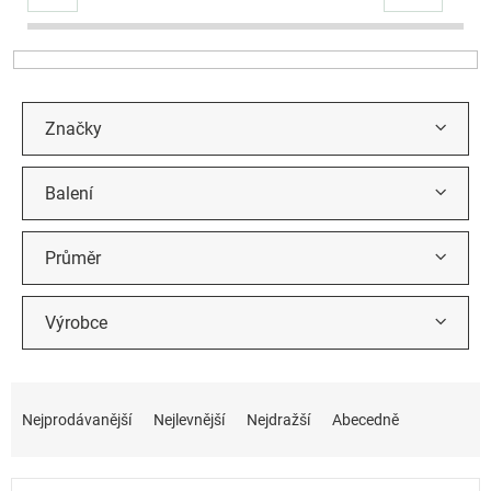
r
o
d
u
k
t
Značky
ů
Balení
Průměr
Výrobce
Ř
a
Nejprodávanější
Nejlevnější
Nejdražší
Abecedně
z
e
n