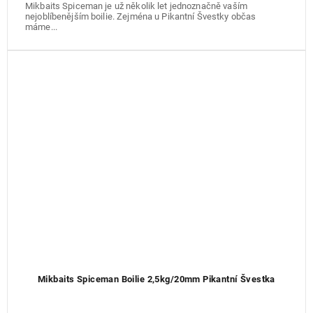
Mikbaits Spiceman je už několik let jednoznačně vaším
nejoblíbenějším boilie. Zejména u Pikantní Švestky občas
máme...
Mikbaits Spiceman Boilie 2,5kg/20mm Pikantní Švestka