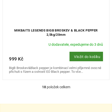
MIKBAITS LEGENDS BIGB BROSKEV & BLACK PEPPER
2,5kg/20mm
U dodavatele, expedujeme do 3 dnů
Vložit do košíku
999 Kč
BigB Broskev&Black pepper je kombinací velmi příjemné ovocné
příchuti s řízem a ostrostí EO Black pepper. To vše...
18
položek celkem
O
v
l
á
d