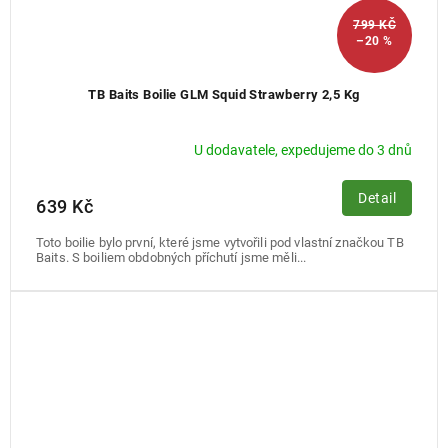
799 KČ
–20 %
TB Baits Boilie GLM Squid Strawberry 2,5 Kg
U dodavatele, expedujeme do 3 dnů
Detail
639 Kč
Toto boilie bylo první, které jsme vytvořili pod vlastní značkou TB
Baits. S boiliem obdobných příchutí jsme měli...