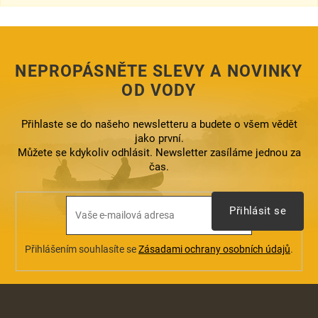
a
c
í
p
r
NEPROPÁSNĚTE SLEVY A NOVINKY
v
k
OD VODY
y
v
ý
Přihlaste se do našeho newsletteru a budete o všem vědět
p
jako první.
i
Můžete se kdykoliv odhlásit. Newsletter zasíláme jednou za
s
čas.
u
Přihlásit se
Přihlášením souhlasíte se
Zásadami ochrany osobních údajů
.