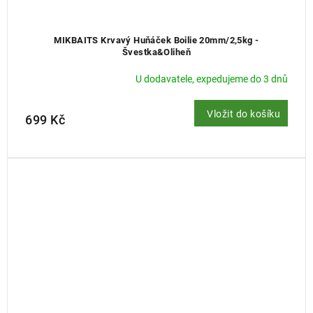
MIKBAITS Krvavý Huňáček Boilie 20mm/2,5kg -
Švestka&Oliheň
U dodavatele, expedujeme do 3 dnů
Vložit do košíku
699 Kč