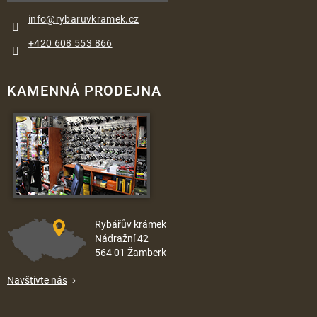
info
@
rybaruvkramek.cz
+420 608 553 866
KAMENNÁ PRODEJNA
Rybářův krámek
Nádražní 42
564 01 Žamberk
Navštivte nás