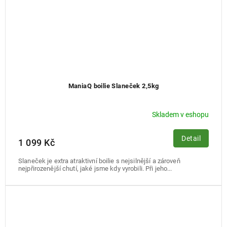
ManiaQ boilie Slaneček 2,5kg
Skladem v eshopu
Detail
1 099 Kč
Slaneček je extra atraktivní boilie s nejsilnější a zároveň
nejpřirozenější chutí, jaké jsme kdy vyrobili. Při jeho...