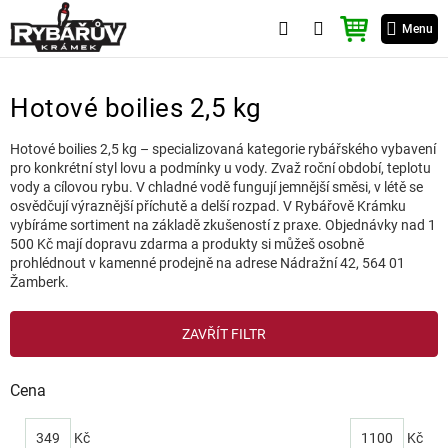
Přejít
NÁKUPNÍ
na
Menu
KOŠÍK
obsah
Hotové boilies 2,5 kg
Hotové boilies 2,5 kg – specializovaná kategorie rybářského vybavení
pro konkrétní styl lovu a podmínky u vody. Zvaž roční období, teplotu
vody a cílovou rybu. V chladné vodě fungují jemnější směsi, v létě se
osvědčují výraznější příchutě a delší rozpad. V Rybářově Krámku
vybíráme sortiment na základě zkušeností z praxe. Objednávky nad 1
500 Kč mají dopravu zdarma a produkty si můžeš osobně
prohlédnout v kamenné prodejně na adrese Nádražní 42, 564 01
Žamberk.
V
ZAVŘÍT FILTR
ý
p
i
Cena
s
p
349
Kč
1100
Kč