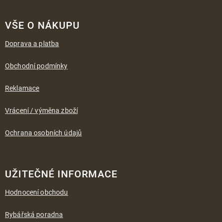
Z
á
VŠE O NÁKUPU
p
a
Doprava a platba
t
í
Obchodní podmínky
Reklamace
Vrácení / výměna zboží
Ochrana osobních údajů
UŽITEČNÉ INFORMACE
Hodnocení obchodu
Rybářská poradna