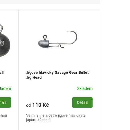
ll
Jigové hlavičky Savage Gear Bullet
Jig Head
kladem
Skladem
tail
Detail
110 Kč
od
ouhou
Velmi silné a ostré jigové hlavičky z
japonské oceli.