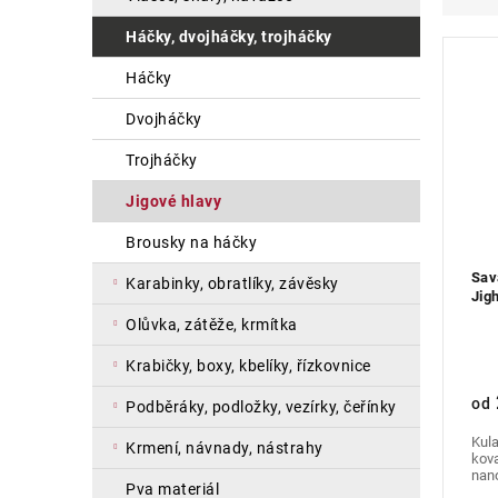
a
e
i
háčky, dvojháčky, trojháčky
n
n
s
e
í
p
háčky
l
p
r
r
o
dvojháčky
o
d
trojháčky
d
u
u
k
jigové hlavy
k
t
t
ů
brousky na háčky
ů
Sav
karabinky, obratlíky, závěsky
Jig
olůvka, zátěže, krmítka
krabičky, boxy, kbelíky, řízkovnice
od
podběráky, podložky, vezírky, čeřínky
Kula
krmení, návnady, nástrahy
kov
nano
pva materiál