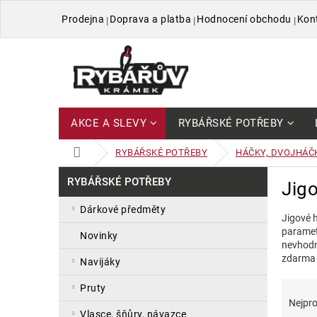
Přejít
Prodejna
Doprava a platba
Hodnocení obchodu
Kon
na
obsah
AKCE A SLEVY
RYBÁŘSKÉ POTŘEBY
DOMŮ
RYBÁŘSKÉ POTŘEBY
HÁČKY, DVOJHÁČ
P
Přeskočit
RYBÁŘSKÉ POTŘEBY
Jig
kategorie
o
s
dárkové předměty
Jigové 
t
parametr
r
novinky
nevhodn
a
zdarma 
navijáky
n
n
Ř
V
pruty
í
a
ý
Nejpro
p
z
p
vlasce, šňůry, návazce