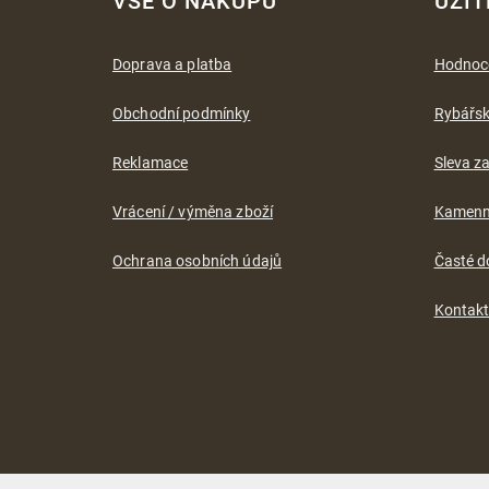
VŠE O NÁKUPU
UŽIT
p
a
t
Doprava a platba
Hodnoc
í
Obchodní podmínky
Rybářs
Reklamace
Sleva za
Vrácení / výměna zboží
Kamenn
Ochrana osobních údajů
Časté d
Kontak