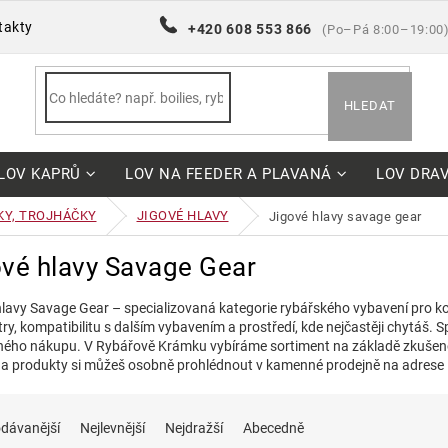
takty
+420 608 553 866
(Po–Pá 8:00–19:00
HLEDAT
LOV KAPRŮ
LOV NA FEEDER A PLAVANÁ
LOV DRA
KY, TROJHÁČKY
JIGOVÉ HLAVY
jigové hlavy savage gear
ové hlavy Savage Gear
hlavy Savage Gear – specializovaná kategorie rybářského vybavení pro kon
y, kompatibilitu s dalším vybavením a prostředí, kde nejčastěji chytáš. Sp
ého nákupu. V Rybářově Krámku vybíráme sortiment na základě zkušenos
a produkty si můžeš osobně prohlédnout v kamenné prodejně na adrese
dávanější
Nejlevnější
Nejdražší
Abecedně