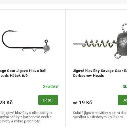
age Gear Jigová Hlava Ball
Jigové hlavičky Savage Gear Ba
heads Háček 6/0
Corkscrew Heads
Skladem
S
Detail
De
23 Kč
19 Kč
od
té jigové hlavičky s ultra ostrými
Kulaté jigové hlavičky s extra dl
anými háčky z karbonové oceli s
spirálou a středovým kolíčkem.
 hroty a mikro protihroty.