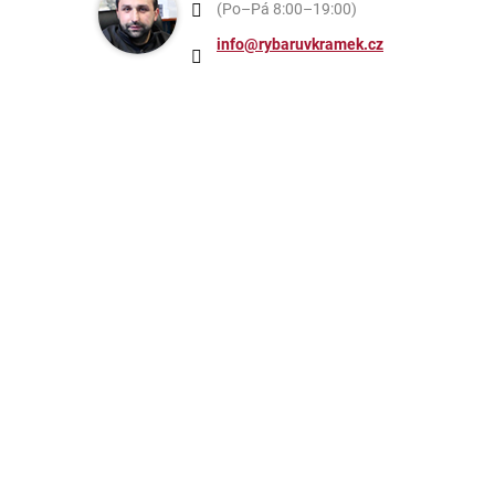
(Po–Pá 8:00–19:00)
info@rybaruvkramek.cz