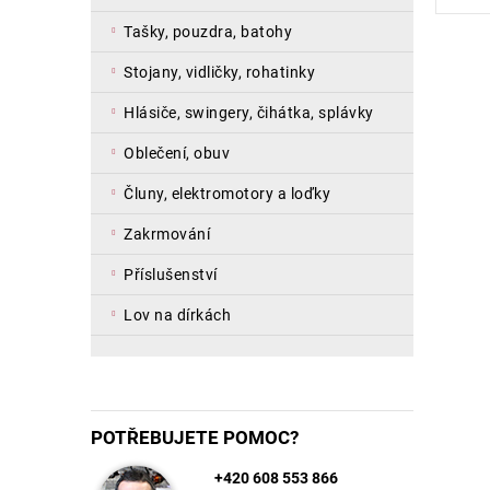
tašky, pouzdra, batohy
stojany, vidličky, rohatinky
hlásiče, swingery, čihátka, splávky
oblečení, obuv
čluny, elektromotory a loďky
zakrmování
příslušenství
lov na dírkách
POTŘEBUJETE POMOC?
+420 608 553 866