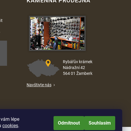
KAMENNÁ PRODEJNA
it
.
Rybářův krámek
Nádražní 42
564 01 Žamberk
Navštivte nás
e vám lépe
Odmítnout
Souhlasím
u
cookies
.