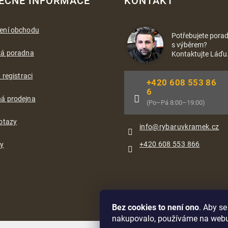
EČNÉ INFORMACE
KONTAKT
ení obchodu
Potřebujete porad
s výběrem?
ká poradna
Kontaktujte Láďu
 registraci
+420 608 553 86
6
á prodejna
(Po–Pá 8:00–19:00)
otazy
info
@
rybaruvkramek.cz
+420 608 553 866
ty
Bez cookies to není ono
. Aby s
nakupovalo, používáme na web