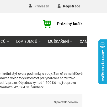
Registrace
Přihlášení
)
NÁKUPNÍ
Prázdný košík
KOŠÍK
VCŮ
LOV SUMCŮ
MUŠKAŘENÍ
CAMPING
krétní styl lovu a podmínky u vody. Zaměř se na klíčové
rávná volba zvýší komfort při rybaření a sníží riziko
tí z praxe. Objednávky nad 1 500 Kč mají dopravu
 Nádražní 42, 564 01 Žamberk.
3
položek celkem