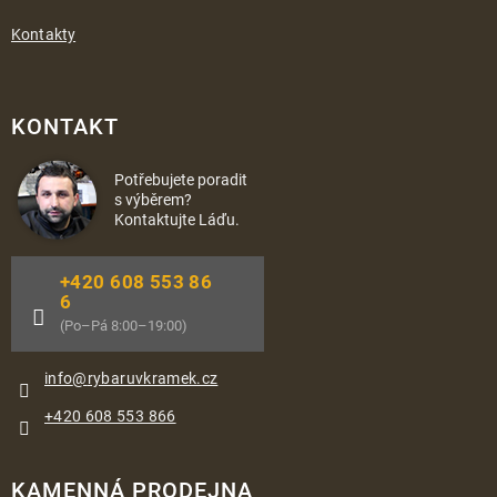
Kontakty
KONTAKT
Potřebujete poradit
s výběrem?
Kontaktujte Láďu.
+420 608 553 86
6
(Po–Pá 8:00–19:00)
info
@
rybaruvkramek.cz
+420 608 553 866
KAMENNÁ PRODEJNA