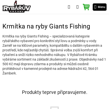
Přejít
NÁKUPNÍ
na
Menu
KOŠÍK
obsah
Krmítka na ryby Giants Fishing
Krmítka na ryby Giants Fishing – specializovaná kategorie
rybářského vybavení pro konkrétní styl lovu a podmínky u vody.
Zaměř se na klíčové parametry, kompatibilitu s dalším vybavením a
prostředí, kde nejčastěji chytáš. Správná volba zvýší komfort při
rybaření a sníží riziko nevhodného nákupu. V Rybářově Krámku
vybíráme sortiment na základě zkušeností z praxe. Objednávky nad 1
500 Kč mají dopravu zdarma a produkty si můžeš osobně
prohlédnout v kamenné prodejně na adrese Nádražní 42, 564 01
Žamberk.
Produkty teprve připravujeme.