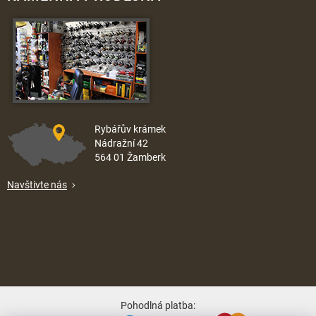
Rybářův krámek
Nádražní 42
564 01 Žamberk
Navštivte nás
Pohodlná platba: