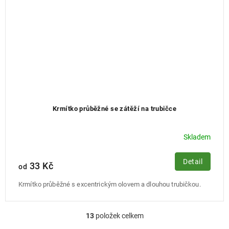
Krmítko průběžné se zátěží na trubičce
Skladem
Detail
33 Kč
od
Krmítko průběžné s excentrickým olovem a dlouhou trubičkou.
13
položek celkem
O