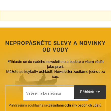
v
l
á
d
a
c
í
p
r
NEPROPÁSNĚTE SLEVY A NOVINKY
v
k
OD VODY
y
v
ý
Přihlaste se do našeho newsletteru a budete o všem vědět
p
jako první.
i
Můžete se kdykoliv odhlásit. Newsletter zasíláme jednou za
s
čas.
u
Přihlásit se
Přihlášením souhlasíte se
Zásadami ochrany osobních údajů
.