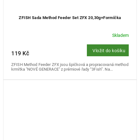
ZFISH Sada Method Feeder Set ZFX 20,30g+Formička
Skladem
Vložit do košíku
119 Kč
ZFISH Method Feeder ZFX jsou špičková a propracovaná method
krmítka "NOVÉ GENERACE" z prémiové řady “3Fish”. Na...