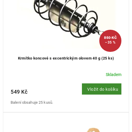
u
k
t
ů
850 KČ
–35 %
Krmítko koncové s excentrickým olovem 40 g (25 ks)
Skladem
Vložit do košíku
549 Kč
Balení obsahuje 25 kusů.