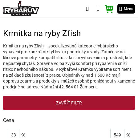
Přejít
NÁKUPNÍ
na
Menu
KOŠÍK
obsah
Krmítka na ryby Zfish
Krmítka na ryby Zfish – specializovaná kategorie rybářského
vybavení pro konkrétní styl lovu a podmínky u vody. Zaměř se na
klíčové parametry, kompatibilitu s dalším vybavením a prostředí, kde
nejčastěji chytáš. Správná volba zvýší komfort při rybaření a sníží
riziko nevhodného nákupu. V Rybářově Krámku vybíráme sortiment
na základě zkušeností z praxe. Objednávky nad 1 500 Kč mají
dopravu zdarma a produkty si můžeš osobně prohlédnout v kamenné
prodejně na adrese Nádražní 42, 564 01 Žamberk.
V
ZAVŘÍT FILTR
ý
p
i
Cena
s
p
33
Kč
549
Kč