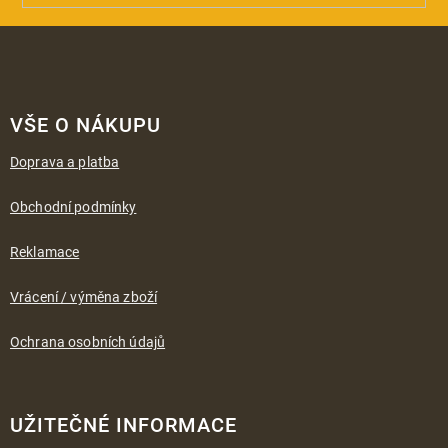
Z
á
VŠE O NÁKUPU
p
a
Doprava a platba
t
í
Obchodní podmínky
Reklamace
Vrácení / výměna zboží
Ochrana osobních údajů
UŽITEČNÉ INFORMACE