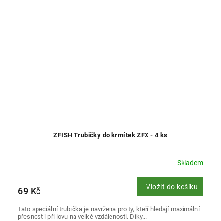
ZFISH Trubičky do krmítek ZFX - 4 ks
Skladem
Vložit do košíku
69 Kč
Tato speciální trubička je navržena pro ty, kteří hledají maximální
přesnost i při lovu na velké vzdálenosti. Díky...