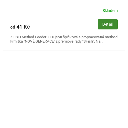
Skladem
Detail
41 Kč
od
ZFISH Method Feeder ZFX jsou špičková a propracovaná method
krmítka "NOVÉ GENERACE" z prémiové řady “3Fish”. Na...