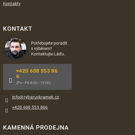
Kontakty
KONTAKT
Potřebujete poradit
s výběrem?
Kontaktujte Láďu.
+420 608 553 86
6
(Po–Pá 8:00–19:00)
info
@
rybaruvkramek.cz
+420 608 553 866
KAMENNÁ PRODEJNA