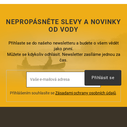
í
p
r
NEPROPÁSNĚTE SLEVY A NOVINKY
v
k
OD VODY
y
v
ý
Přihlaste se do našeho newsletteru a budete o všem vědět
p
jako první.
i
Můžete se kdykoliv odhlásit. Newsletter zasíláme jednou za
s
čas.
u
Přihlásit se
Přihlášením souhlasíte se
Zásadami ochrany osobních údajů
.
Z