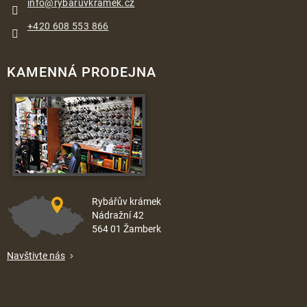
info
@
rybaruvkramek.cz
+420 608 553 866
KAMENNÁ PRODEJNA
Rybářův krámek
Nádražní 42
564 01 Žamberk
Navštivte nás