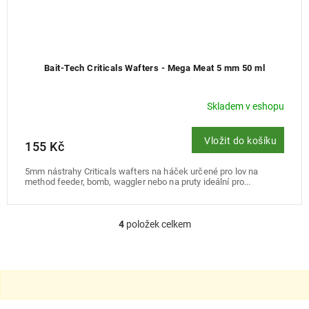
Bait-Tech Criticals Wafters - Mega Meat 5 mm 50 ml
Skladem v eshopu
Vložit do košíku
155 Kč
5mm nástrahy Criticals wafters na háček určené pro lov na
method feeder, bomb, waggler nebo na pruty ideální pro...
4
položek celkem
O
v
l
á
d
a
c