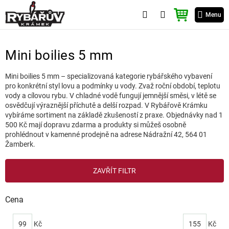
Přejít
NÁKUPNÍ
na
Menu
KOŠÍK
obsah
Mini boilies 5 mm
Mini boilies 5 mm – specializovaná kategorie rybářského vybavení
pro konkrétní styl lovu a podmínky u vody. Zvaž roční období, teplotu
vody a cílovou rybu. V chladné vodě fungují jemnější směsi, v létě se
osvědčují výraznější příchutě a delší rozpad. V Rybářově Krámku
vybíráme sortiment na základě zkušeností z praxe. Objednávky nad 1
500 Kč mají dopravu zdarma a produkty si můžeš osobně
prohlédnout v kamenné prodejně na adrese Nádražní 42, 564 01
Žamberk.
V
ZAVŘÍT FILTR
ý
p
i
Cena
s
p
99
Kč
155
Kč