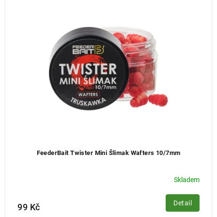
í
p
r
o
d
u
k
t
ů
FeederBait Twister Mini Šlimak Wafters 10/7mm
Skladem
Detail
99 Kč