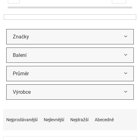
r
o
d
u
k
t
Značky
ů
Balení
Průměr
Výrobce
Ř
a
Nejprodávanější
Nejlevnější
Nejdražší
Abecedně
z
e
n