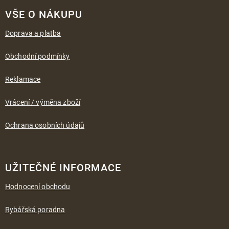
á
VŠE O NÁKUPU
p
a
Doprava a platba
t
í
Obchodní podmínky
Reklamace
Vrácení / výměna zboží
Ochrana osobních údajů
UŽITEČNÉ INFORMACE
Hodnocení obchodu
Rybářská poradna