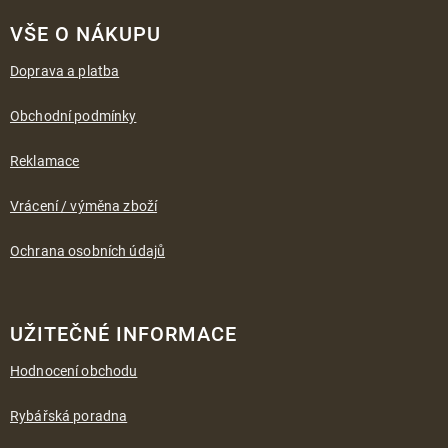
Z
á
VŠE O NÁKUPU
p
a
Doprava a platba
t
í
Obchodní podmínky
Reklamace
Vrácení / výměna zboží
Ochrana osobních údajů
UŽITEČNÉ INFORMACE
Hodnocení obchodu
Rybářská poradna