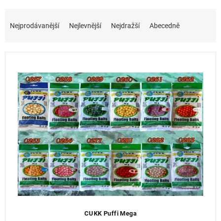
Ř
a
Nejprodávanější
Nejlevnější
Nejdražší
Abecedně
z
e
n
í
p
r
o
d
u
k
t
ů
CUKK Puffi Mega