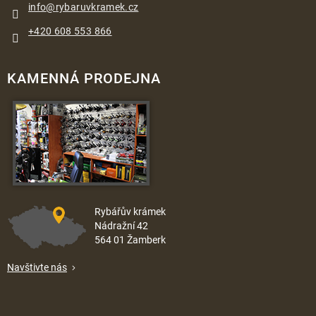
info
@
rybaruvkramek.cz
+420 608 553 866
KAMENNÁ PRODEJNA
Rybářův krámek
Nádražní 42
564 01 Žamberk
Navštivte nás