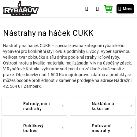
Přejít
NÁKUPNÍ
na
Menu
KOŠÍK
obsah
Nástrahy na háček CUKK
Nástrahy na háček CUKK – specializovaná kategorie rybářského
vybavení pro konkrétní styl lovu a podmínky u vody. Vyber správnou
velikost, tvar obloučku a sílu drátu podle nástrahy i cílové ryby.
Ostrost hrotu a kvalita materiálu mají zásadní vliv na úspěšný zásek.
V Rybářově Krámku vybíráme sortiment na základě zkušeností z
praxe. Objednávky nad 1 500 Kč mají dopravu zdarma a produkty si
můžeš osobně prohlédnout v kamenné prodejně na adrese Nádražní
42, 564 01 Žamberk.
extrudy, mini
nakládaná
nástrahy
kukuřice
rohlíkový
pufované
boilies
nástrahy