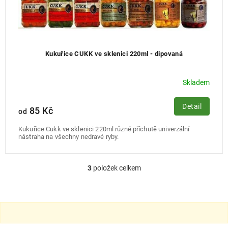
Kukuřice CUKK ve sklenici 220ml - dipovaná
Skladem
Detail
85 Kč
od
Kukuřice Cukk ve sklenici 220ml různé příchutě univerzální
nástraha na všechny nedravé ryby.
3
položek celkem
O
v
l
á
d
a