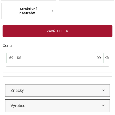
atraktivní
nástrahy
V
ZAVŘÍT FILTR
ý
p
i
Cena
s
p
69
Kč
99
Kč
r
o
d
u
k
t
Značky
ů
Výrobce