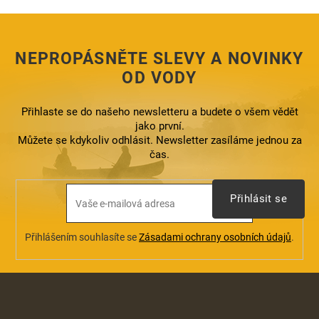
c
í
p
r
NEPROPÁSNĚTE SLEVY A NOVINKY
v
k
OD VODY
y
v
ý
Přihlaste se do našeho newsletteru a budete o všem vědět
p
jako první.
i
Můžete se kdykoliv odhlásit. Newsletter zasíláme jednou za
s
čas.
u
Přihlásit se
Přihlášením souhlasíte se
Zásadami ochrany osobních údajů
.