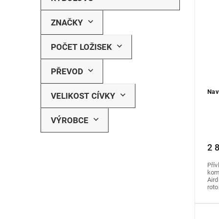
ZNAČKY
POČET LOŽISEK
PŘEVOD
Nav
VELIKOST CÍVKY
VÝROBCE
2 
Přív
kom
Aird
rotor