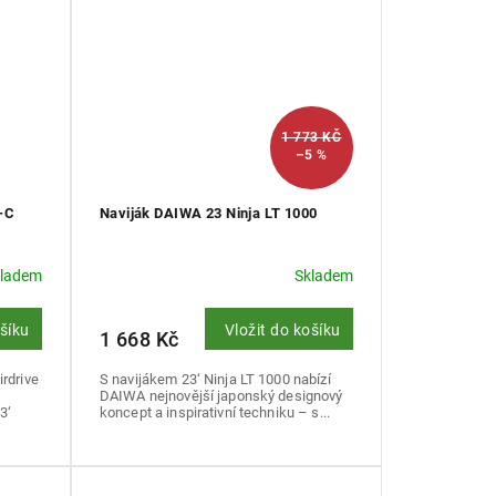
1 773 KČ
–5 %
-C
Naviják DAIWA 23 Ninja LT 1000
kladem
Skladem
ošíku
Vložit do košíku
1 668 Kč
rdrive
S navijákem 23‘ Ninja LT 1000 nabízí
DAIWA nejnovější japonský designový
3‘
koncept a inspirativní techniku – s...