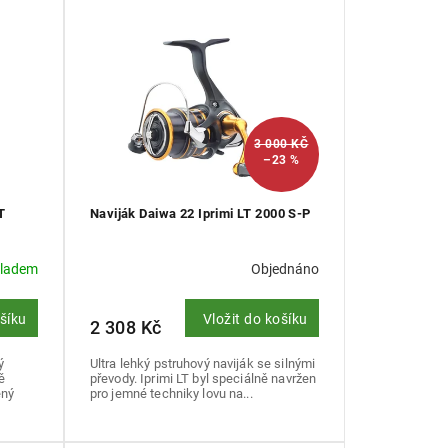
3 000 KČ
–23 %
T
Naviják Daiwa 22 Iprimi LT 2000 S-P
kladem
Objednáno
ošíku
Vložit do košíku
2 308 Kč
ý
Ultra lehký pstruhový naviják se silnými
ě
převody. Iprimi LT byl speciálně navržen
ený
pro jemné techniky lovu na...