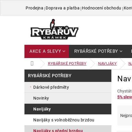
Přejít
Prodejna
Doprava a platba
Hodnocení obchodu
Kon
na
obsah
AKCE A SLEVY
RYBÁŘSKÉ POTŘEBY
DOMŮ
RYBÁŘSKÉ POTŘEBY
NAVIJÁKY
N
P
Přeskočit
RYBÁŘSKÉ POTŘEBY
Navi
kategorie
o
s
dárkové předměty
t
Chystát
5% slevo
r
novinky
a
Ř
V
navijáky
n
a
ý
Nejpro
n
navijáky s volnoběžnou brzdou
z
p
í
e
i
p
navijáky s přední brzdou