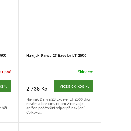
2500
Naviják Daiwa 23 Exceler LT 2500
stupné
Skladem
ošíku
Vložit do košíku
2 738 Kč
Naviják Daiwa 23 Exceler LT 2500 díky
novému lehkému rotoru Airdrive je
lehčí
snížen počáteční odpor při navíjení.
Celková...