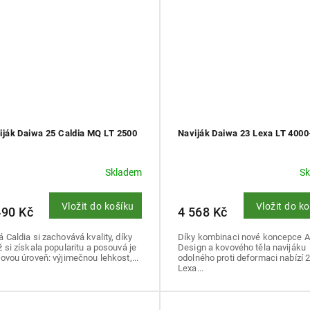
iják Daiwa 25 Caldia MQ LT 2500
Naviják Daiwa 23 Lexa LT 4000
Skladem
S
Vložit do košíku
Vložit do k
490 Kč
4 568 Kč
 Caldia si zachovává kvality, díky
Díky kombinaci nové koncepce Ai
 si získala popularitu a posouvá je
Design a kovového těla navijáku
ovou úroveň: výjimečnou lehkost,...
odolného proti deformaci nabízí 2
Lexa...