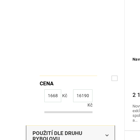
Nav
CENA
2 
1668
Kč
16190
Kč
Nový
exkl
spol
a...
POUŽITÍ DLE DRUHU
RYBOLOVU