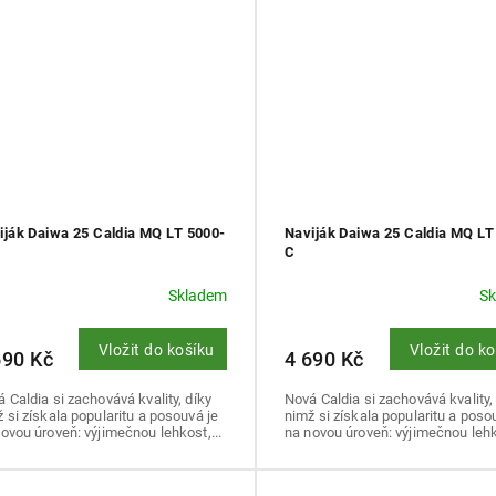
iják Daiwa 25 Caldia MQ LT 5000-
Naviják Daiwa 25 Caldia MQ LT
C
Skladem
S
Vložit do košíku
Vložit do k
690 Kč
4 690 Kč
 Caldia si zachovává kvality, díky
Nová Caldia si zachovává kvality,
 si získala popularitu a posouvá je
nimž si získala popularitu a poso
ovou úroveň: výjimečnou lehkost,...
na novou úroveň: výjimečnou lehko