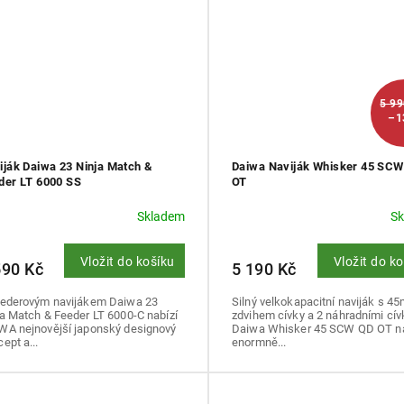
5 9
–1
iják Daiwa 23 Ninja Match &
Daiwa Naviják Whisker 45 SC
der LT 6000 SS
OT
Skladem
S
Vložit do košíku
Vložit do k
590 Kč
5 190 Kč
eederovým navijákem Daiwa 23
Silný velkokapacitní naviják s 4
a Match & Feeder LT 6000-C nabízí
zdvihem cívky a 2 náhradními cív
WA nejnovější japonský designový
Daiwa Whisker 45 SCW QD OT na
ept a...
enormně...