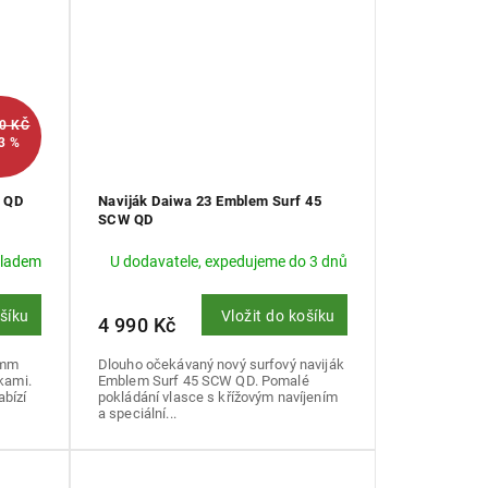
90 KČ
3 %
W QD
Naviják Daiwa 23 Emblem Surf 45
SCW QD
kladem
U dodavatele, expedujeme do 3 dnů
ošíku
Vložit do košíku
4 990 Kč
5mm
Dlouho očekávaný nový surfový naviják
kami.
Emblem Surf 45 SCW QD. Pomalé
bízí
pokládání vlasce s křížovým navíjením
a speciální...