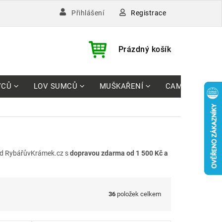
Registrace
Přihlášení
)
NÁKUPNÍ
Prázdný košík
KOŠÍK
VCŮ
LOV SUMCŮ
MUŠKAŘENÍ
CAMPING
d RybářůvKrámek.cz s
dopravou zdarma od 1 500 Kč a
36
položek celkem