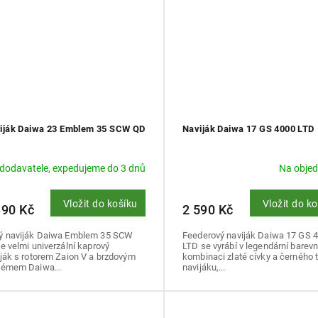
iják Daiwa 23 Emblem 35 SCW QD
Naviják Daiwa 17 GS 4000 LTD
 dodavatele, expedujeme do 3 dnů
Na obje
Vložit do košíku
Vložit do k
390 Kč
2 590 Kč
ý naviják Daiwa Emblem 35 SCW
Feederový naviják Daiwa 17 GS 
e velmi univerzální kaprový
LTD se vyrábí v legendární barev
ják s rotorem Zaion V a brzdovým
kombinaci zlaté cívky a černého 
témem Daiwa...
navijáku,...