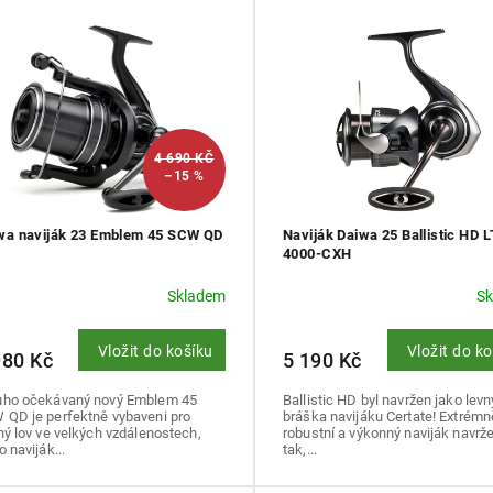
4 690 KČ
–15 %
wa naviják 23 Emblem 45 SCW QD
Naviják Daiwa 25 Ballistic HD L
4000-CXH
Skladem
S
Vložit do košíku
Vložit do k
980 Kč
5 190 Kč
uho očekávaný nový Emblem 45
Ballistic HD byl navržen jako levn
 QD je perfektně vybaveni pro
bráška navijáku Certate! Extrémn
ný lov ve velkých vzdálenostech,
robustní a výkonný naviják navrž
o naviják...
tak,...