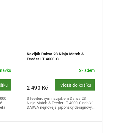
Naviják Daiwa 23 Ninja Match &
Feeder LT 4000-C
dnávku
Skladem
ošíku
Vložit do košíku
2 490 Kč
4000
S feederovým navijákem Daiwa 23
né
Ninja Match & Feeder LT 4000-C nabízí
těla
DAIWA nejnovější japonský designový...