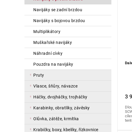
n
s
a
í
p
navijáky se zadní brzdou
n
p
r
e
r
o
navijáky s bojovou brzdou
l
o
d
multiplikátory
d
u
u
k
muškařské navijáky
k
t
t
ů
náhradní cívky
ů
Dai
pouzdra na navijáky
pruty
vlasce, šňůry, návazce
3 
háčky, dvojháčky, trojháčky
Dlo
karabinky, obratlíky, závěsky
SCW
cíle
olůvka, zátěže, krmítka
tent
krabičky, boxy, kbelíky, řízkovnice