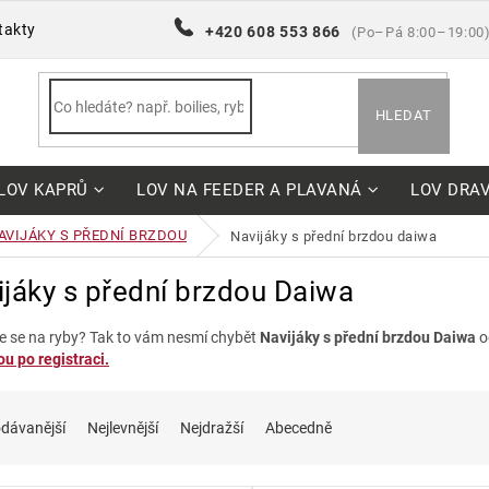
takty
+420 608 553 866
(Po–Pá 8:00–19:00
HLEDAT
LOV KAPRŮ
LOV NA FEEDER A PLAVANÁ
LOV DRA
AVIJÁKY S PŘEDNÍ BRZDOU
navijáky s přední brzdou daiwa
jáky s přední brzdou Daiwa
e se na ryby? Tak to vám nesmí chybět
Navijáky s přední brzdou Daiwa
o
u po registraci.
dávanější
Nejlevnější
Nejdražší
Abecedně