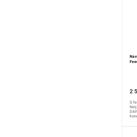
Nav
Fee
2 
S f
Ninj
DAI
konc