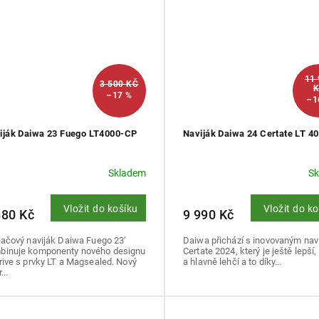
11
3 500 KČ
–17 %
–1
iják Daiwa 23 Fuego LT4000-CP
Naviják Daiwa 24 Certate LT 4
Skladem
S
Vložit do košíku
Vložit do k
880 Kč
9 990 Kč
lačový naviják Daiwa Fuego 23‘
Daiwa přichází s inovovaným na
binuje komponenty nového designu
Certate 2024, který je ještě lepší,
rive s prvky LT a Magsealed. Nový
a hlavně lehčí a to díky...
...