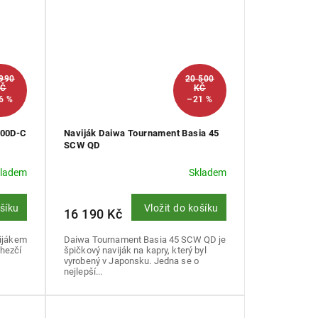
 990
20 500
KČ
KČ
6 %
–21 %
000D-C
Naviják Daiwa Tournament Basia 45
SCW QD
kladem
Skladem
ošíku
Vložit do košíku
16 190 Kč
vijákem
Daiwa Tournament Basia 45 SCW QD je
 hezčí
špičkový naviják na kapry, který byl
vyrobený v Japonsku. Jedna se o
nejlepší...