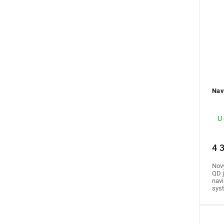
Nav
U
4 
Nov
QD j
navi
sys