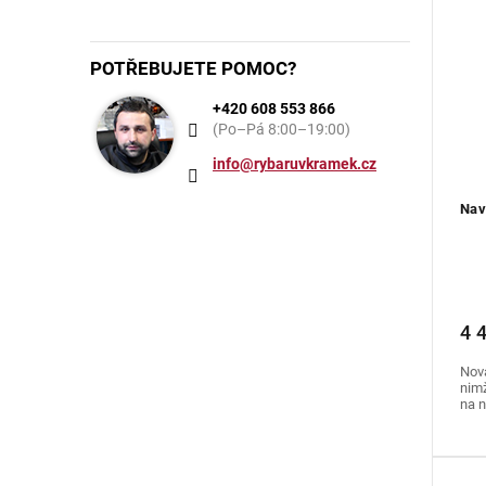
POTŘEBUJETE POMOC?
+420 608 553 866
(Po–Pá 8:00–19:00)
info@rybaruvkramek.cz
Nav
4 
Nová
nimž
na n