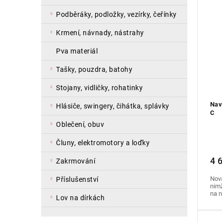
podběráky, podložky, vezírky, čeřínky
krmení, návnady, nástrahy
pva materiál
tašky, pouzdra, batohy
stojany, vidličky, rohatinky
Nav
hlásiče, swingery, čihátka, splávky
C
oblečení, obuv
čluny, elektromotory a loďky
4 
zakrmování
Nová
příslušenství
nimž
na n
lov na dírkách