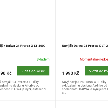
iják Daiwa 24 Prorex X LT 4000
Naviják Daiwa 24 Prorex X LT 
Skladem
Momentálně nedo
Vložit do košíku
Vložit do k
190 Kč
1 990 Kč
 naviják 24 Prorex X LT díky
Nový naviják 24 Prorex X LT díky
uzivnímu designu Airdrive od
exkluzivnímu designu Airdrive od
ečnosti DAIWA je nyní ještě lehčí
společnosti DAIWA je nyní ještě 
a...