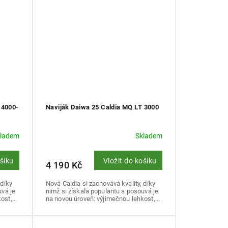
 4000-
Naviják Daiwa 25 Caldia MQ LT 3000
kladem
Skladem
ošíku
Vložit do košíku
4 190 Kč
 díky
Nová Caldia si zachovává kvality, díky
uvá je
nimž si získala popularitu a posouvá je
st,...
na novou úroveň: výjimečnou lehkost,...