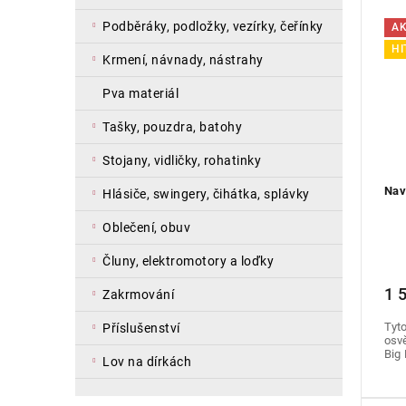
podběráky, podložky, vezírky, čeřínky
A
HI
krmení, návnady, nástrahy
pva materiál
tašky, pouzdra, batohy
stojany, vidličky, rohatinky
Nav
hlásiče, swingery, čihátka, splávky
oblečení, obuv
čluny, elektromotory a loďky
1 
zakrmování
Tyto
příslušenství
osvě
Big 
lov na dírkách