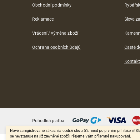
Obchodní podmínky
Rybářs
Reklamace
Sleva za
Vrácení / výměna zboží
Kamenn
Ochrana osobních údajů
Časté d
Kontak
Pohodlná platba:
Nově zaregistrované zákazníci obdrží slevu 5% hned po prvním přihlášení! Sl
se nevztahuje na jíž zlevněné zboží! Přejeme Vám příjemné nakupování.