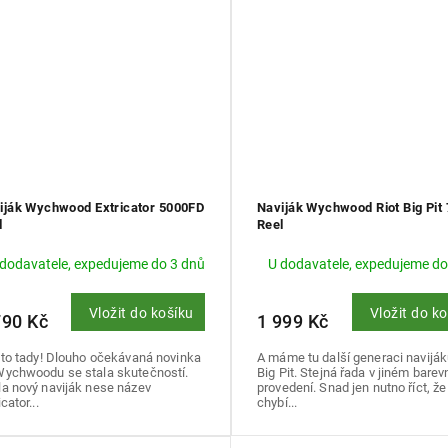
iják Wychwood Extricator 5000FD
Naviják Wychwood Riot Big Pit 
l
Reel
 dodavatele, expedujeme do 3 dnů
U dodavatele, expedujeme do
Vložit do košíku
Vložit do k
790 Kč
1 999 Kč
 to tady! Dlouho očekávaná novinka
A máme tu další generaci naviják
Wychwoodu se stala skutečností.
Big Pit. Stejná řada v jiném bare
la nový naviják nese název
provedení. Snad jen nutno říct, že
icator...
chybí...