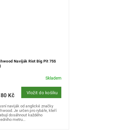
hwood Naviják Riot Big Pit 75S
l
Skladem
Vložit do košíku
780 Kč
sní naviják od anglické značky
wood. Je určen pro rybáře, kteří
řebují dosáhnout každého
edního metru...