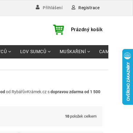
Registrace
Přihlášení
)
NÁKUPNÍ
Prázdný košík
KOŠÍK
VCŮ
LOV SUMCŮ
MUŠKAŘENÍ
CAMPING
ood
od RybářůvKrámek.cz s
dopravou zdarma od 1 500
10
položek celkem