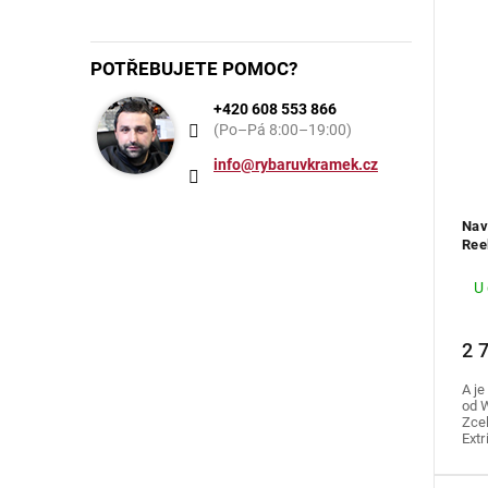
POTŘEBUJETE POMOC?
+420 608 553 866
(Po–Pá 8:00–19:00)
info@rybaruvkramek.cz
Nav
Ree
U
2 
A je
od 
Zce
Extr