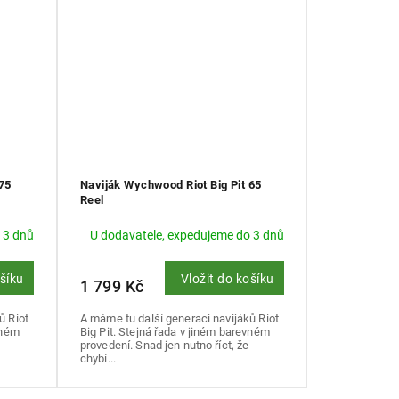
75
Naviják Wychwood Riot Big Pit 65
Reel
 3 dnů
U dodavatele, expedujeme do 3 dnů
ošíku
Vložit do košíku
1 799 Kč
ů Riot
A máme tu další generaci navijáků Riot
vném
Big Pit. Stejná řada v jiném barevném
provedení. Snad jen nutno říct, že
chybí...