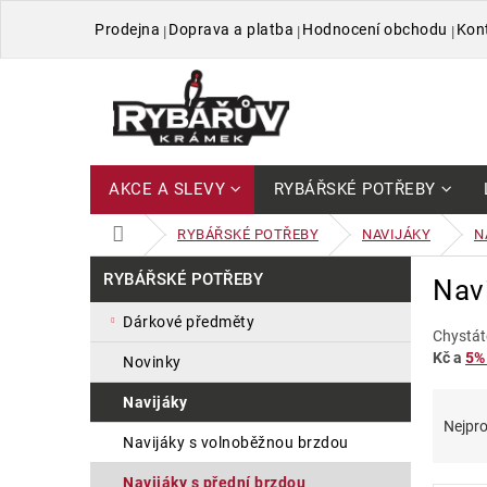
Přejít
Prodejna
Doprava a platba
Hodnocení obchodu
Kon
na
obsah
AKCE A SLEVY
RYBÁŘSKÉ POTŘEBY
DOMŮ
RYBÁŘSKÉ POTŘEBY
NAVIJÁKY
N
P
Přeskočit
RYBÁŘSKÉ POTŘEBY
Nav
kategorie
o
s
dárkové předměty
t
Chystát
Kč a
5% 
r
novinky
a
Ř
V
navijáky
n
a
ý
Nejpro
n
navijáky s volnoběžnou brzdou
z
p
í
e
i
p
navijáky s přední brzdou