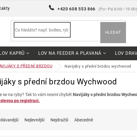
takty
+420 608 553 866
(Po–Pá 8:00–19:00
HLEDAT
LOV KAPRŮ
LOV NA FEEDER A PLAVANÁ
LOV DRA
AVIJÁKY S PŘEDNÍ BRZDOU
navijáky s přední brzdou wychwood
ijáky s přední brzdou Wychwood
e se na ryby? Tak to vám nesmí chybět
Navijáky s přední brzdou Wychw
slevou po registraci.
dávanější
Nejlevnější
Nejdražší
Abecedně