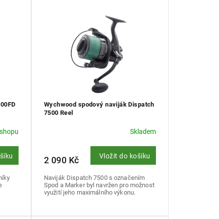
000FD
Wychwood spodový naviják Dispatch
7500 Reel
eshopu
Skladem
ošíku
Vložit do košíku
2 090 Kč
níky
Naviják Dispatch 7500 s označením
e
Spod a Marker byl navržen pro možnost
využití jeho maximálního výkonu.