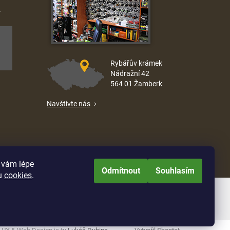
.
Rybářův krámek
Nádražní 42
564 01 Žamberk
Navštivte nás
e vám lépe
Odmítnout
Souhlasím
u
cookies
.