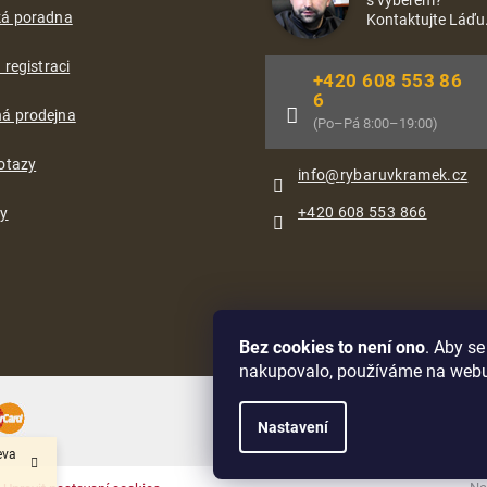
ká poradna
Kontaktujte Láďu
 registraci
+420 608 553 86
6
á prodejna
(Po–Pá 8:00–19:00)
otazy
info
@
rybaruvkramek.cz
+420 608 553 866
ty
Bez cookies to není ono
. Aby s
nakupovalo, používáme na web
Oblíbené způsoby dopravy:
Nastavení
eva