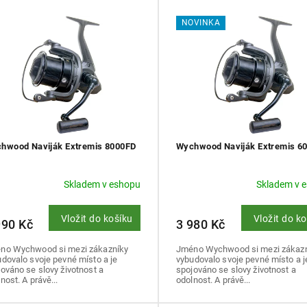
NOVINKA
hwood Naviják Extremis 8000FD
Wychwood Naviják Extremis 6
Skladem v eshopu
Skladem v 
Vložit do košíku
Vložit do k
990 Kč
3 980 Kč
no Wychwood si mezi zákazníky
Jméno Wychwood si mezi zákaz
dovalo svoje pevné místo a je
vybudovalo svoje pevné místo a j
ováno se slovy životnost a
spojováno se slovy životnost a
nost. A právě...
odolnost. A právě...