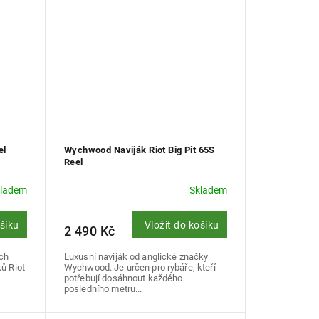
el
Wychwood Naviják Riot Big Pit 65S
Reel
kladem
Skladem
ošíku
Vložit do košíku
2 490 Kč
ich
Luxusní naviják od anglické značky
ů Riot
Wychwood. Je určen pro rybáře, kteří
potřebují dosáhnout každého
posledního metru...