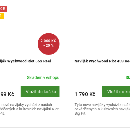
KCE
T
2 000 KČ
–20 %
iják Wychwood Riot 55S Reel
Naviják Wychwood Riot 45S Re
Skladem v eshopu
S
Vložit do košíku
Vložit do k
599 Kč
1 790 Kč
 nové navijáky vychází z našich
Tyto nové navijáky vychází z naš
dčených a kultovních navijáků Riot
osvědčených a kultovních naviják
Pit.
Big Pit.