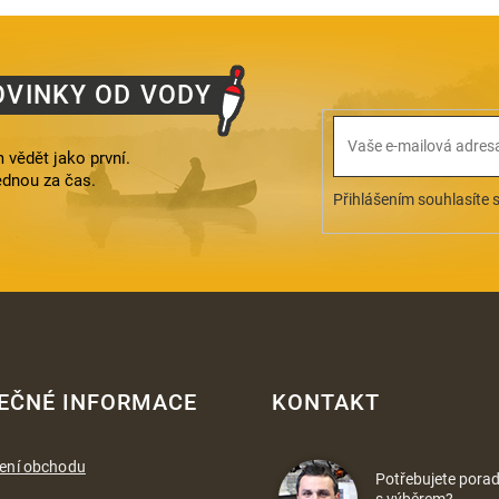
OVINKY OD VODY
 vědět jako první.
ednou za čas.
Přihlášením souhlasíte 
EČNÉ INFORMACE
KONTAKT
ení obchodu
Potřebujete porad
s výběrem?