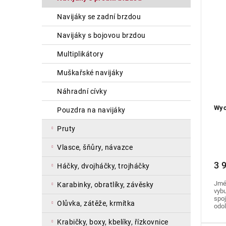
n
s
a
í
p
navijáky se zadní brzdou
n
p
r
e
r
o
navijáky s bojovou brzdou
l
o
d
multiplikátory
d
u
u
k
muškařské navijáky
k
t
t
ů
náhradní cívky
ů
Wyc
pouzdra na navijáky
pruty
vlasce, šňůry, návazce
3 
háčky, dvojháčky, trojháčky
Jmé
karabinky, obratlíky, závěsky
vybu
spoj
olůvka, zátěže, krmítka
odol
krabičky, boxy, kbelíky, řízkovnice