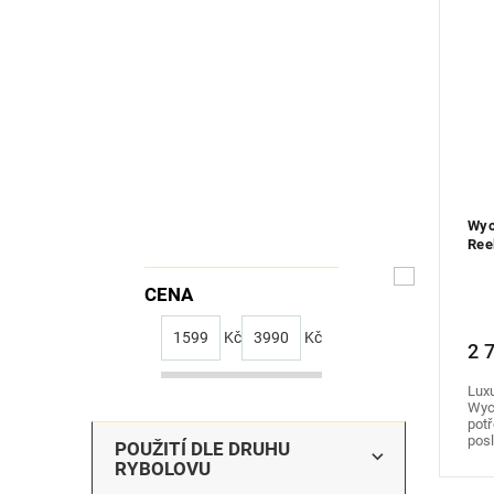
Wyc
Ree
CENA
1599
Kč
3990
Kč
2 
Luxu
Wych
pot
posl
POUŽITÍ DLE DRUHU
RYBOLOVU