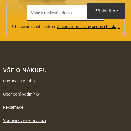
Přihlásit se
Přihlášením souhlasíte se
Zásadami ochrany osobních údajů
.
Z
á
VŠE O NÁKUPU
p
a
Doprava a platba
t
í
Obchodní podmínky
Reklamace
Vrácení / výměna zboží