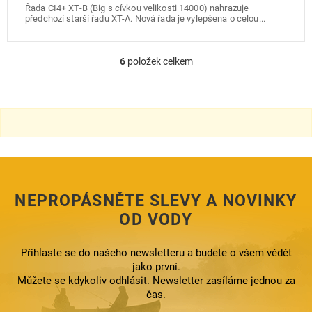
Řada CI4+ XT-B (Big s cívkou velikosti 14000) nahrazuje
předchozí starší řadu XT-A. Nová řada je vylepšena o celou...
6
položek celkem
O
v
l
á
d
a
c
í
p
r
NEPROPÁSNĚTE SLEVY A NOVINKY
v
k
OD VODY
y
v
ý
Přihlaste se do našeho newsletteru a budete o všem vědět
p
jako první.
i
Můžete se kdykoliv odhlásit. Newsletter zasíláme jednou za
s
čas.
u