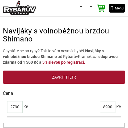
Přejít
NÁKUPNÍ
na
Menu
KOŠÍK
obsah
Navijáky s volnoběžnou brzdou
Shimano
Chystáte se na ryby? Tak to vám nesmí chybět
Navijáky s
volnoběžnou brzdou Shimano
od RybářůvKrámek.cz s
dopravou
zdarma od 1 500 Kč a
5% slevou po registraci.
V
ZAVŘÍT FILTR
ý
p
i
Cena
s
p
2790
Kč
8990
Kč
r
o
d