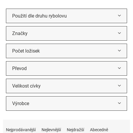
u
k
t
Použití dle druhu rybolovu
ů
Značky
Počet ložisek
Převod
Velikost cívky
Výrobce
Ř
a
Nejprodávanější
Nejlevnější
Nejdražší
Abecedně