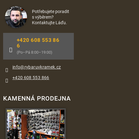
Potřebujete poradit
s výběrem?
Kontaktujte Láďu.
+420 608 553 86
6
(Po–Pá 8:00–19:00)
info
@
rybaruvkramek.cz
+420 608 553 866
KAMENNÁ PRODEJNA