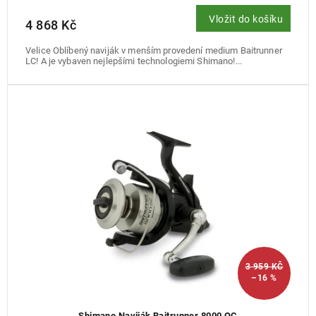
Vložit do košíku
4 868 Kč
Velice Oblíbený naviják v menším provedení medium Baitrunner
LC! A je vybaven nejlepšími technologiemi Shimano!...
3 959 KČ
–16 %
Shimano Naviják Baitrunner 8000 OC