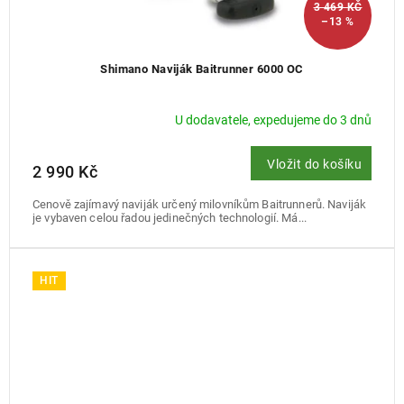
3 469 KČ
–13 %
Shimano Naviják Baitrunner 6000 OC
U dodavatele, expedujeme do 3 dnů
Vložit do košíku
2 990 Kč
Cenově zajímavý naviják určený milovníkům Baitrunnerů. Naviják
je vybaven celou řadou jedinečných technologií. Má...
HIT