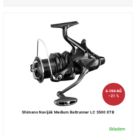
z
e
n
í
p
r
o
d
u
k
t
ů
6 190 KČ
–21 %
Shimano Naviják Medium Baitrunner LC 5500 XTB
Skladem