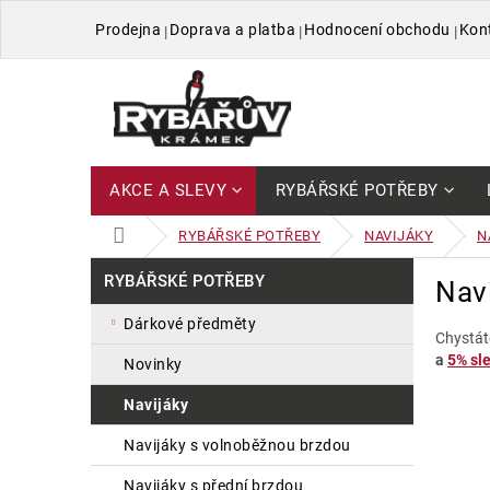
Přejít
Prodejna
Doprava a platba
Hodnocení obchodu
Kon
na
obsah
AKCE A SLEVY
RYBÁŘSKÉ POTŘEBY
DOMŮ
RYBÁŘSKÉ POTŘEBY
NAVIJÁKY
N
P
Přeskočit
RYBÁŘSKÉ POTŘEBY
Navi
kategorie
o
s
dárkové předměty
t
Chystát
a
5% sle
r
novinky
a
navijáky
n
n
navijáky s volnoběžnou brzdou
í
p
navijáky s přední brzdou