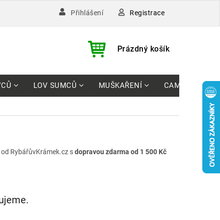
Registrace
Přihlášení
)
NÁKUPNÍ
Prázdný košík
KOŠÍK
VCŮ
LOV SUMCŮ
MUŠKAŘENÍ
CAMPING
od RybářůvKrámek.cz s
dopravou zdarma od 1 500 Kč
vujeme.