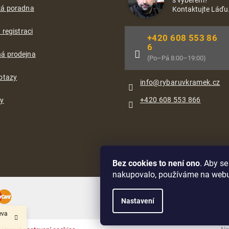
ká poradna
Kontaktujte Láďu
 registraci
+420 608 553 86
6
á prodejna
(Po–Pá 8:00–19:00)
otazy
info
@
rybaruvkramek.cz
+420 608 553 866
ty
Bez cookies to není ono
. Aby s
nakupovalo, používáme na web
Oblíbené způsoby dopravy:
Nastavení
eva