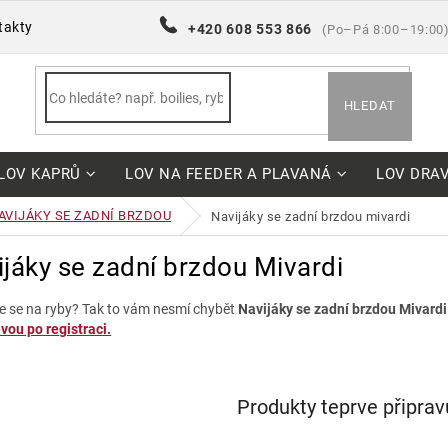
takty
+420 608 553 866
(Po–Pá 8:00–19:00
HLEDAT
LOV KAPRŮ
LOV NA FEEDER A PLAVANÁ
LOV DRA
AVIJÁKY SE ZADNÍ BRZDOU
navijáky se zadní brzdou mivardi
jáky se zadní brzdou Mivardi
e se na ryby? Tak to vám nesmí chybět
Navijáky se zadní brzdou Mivardi
vou po registraci.
Produkty teprve připra