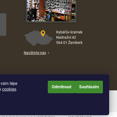
.
Rybářův krámek
Nádražní 42
564 01 Žamberk
Navštivte nás
e vám lépe
Odmítnout
Souhlasím
u
cookies
.