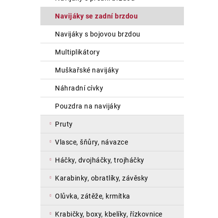
a
navijáky se zadní brzdou
n
e
navijáky s bojovou brzdou
l
multiplikátory
muškařské navijáky
náhradní cívky
pouzdra na navijáky
pruty
vlasce, šňůry, návazce
háčky, dvojháčky, trojháčky
karabinky, obratlíky, závěsky
olůvka, zátěže, krmítka
krabičky, boxy, kbelíky, řízkovnice