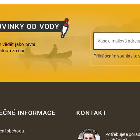
OVINKY OD VODY
 vědět jako první.
ednou za čas.
Přihlášením souhlasíte 
EČNÉ INFORMACE
KONTAKT
ení obchodu
Potřebujete porad
s výběrem?