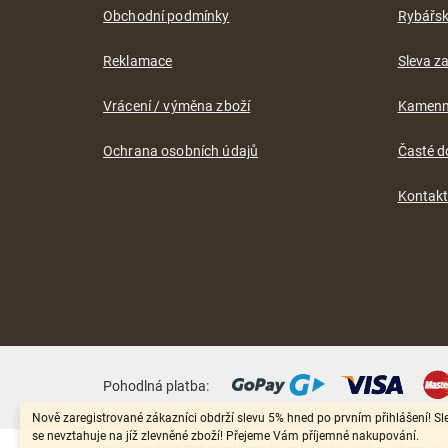
Obchodní podmínky
Rybářs
Reklamace
Sleva za
Vrácení / výměna zboží
Kamenn
Ochrana osobních údajů
Časté d
Kontak
Pohodlná platba:
Nově zaregistrované zákazníci obdrží slevu 5% hned po prvním přihlášení! Sl
se nevztahuje na jíž zlevněné zboží! Přejeme Vám příjemné nakupování.