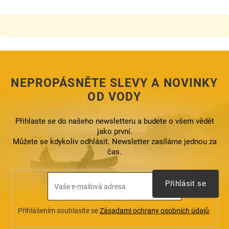
l
á
d
a
c
í
p
r
NEPROPÁSNĚTE SLEVY A NOVINKY
v
k
OD VODY
y
v
ý
Přihlaste se do našeho newsletteru a budete o všem vědět
p
jako první.
i
Můžete se kdykoliv odhlásit. Newsletter zasíláme jednou za
s
čas.
u
Přihlásit se
Přihlášením souhlasíte se
Zásadami ochrany osobních údajů
.