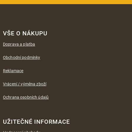
Z
á
VŠE O NÁKUPU
p
a
Doprava a platba
t
í
Obchodní podmínky
Reklamace
Vrácení / výměna zboží
Ochrana osobních údajů
UŽITEČNÉ INFORMACE