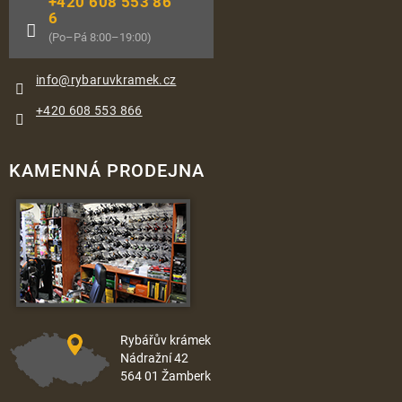
+420 608 553 86
6
(Po–Pá 8:00–19:00)
info
@
rybaruvkramek.cz
+420 608 553 866
KAMENNÁ PRODEJNA
Rybářův krámek
Nádražní 42
564 01 Žamberk