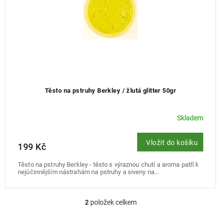
Těsto na pstruhy Berkley / žlutá glitter 50gr
Skladem
Vložit do košíku
199 Kč
Těsto na pstruhy Berkley - těsto s výraznou chutí a aroma patří k
nejúčinnějším nástrahám na pstruhy a siveny na...
2
položek celkem
O
v