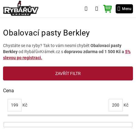
Přejít
NÁKUPNÍ
na
Menu
KOŠÍK
obsah
Obalovací pasty Berkley
Chystáte se na ryby? Tak to vám nesmí chybět
Obalovací pasty
Berkley
od RybářůvKrámek.cz s
dopravou zdarma od 1 500 Kč a
5%
slevou po registraci.
V
ZAVŘÍT FILTR
ý
p
i
Cena
s
p
199
Kč
200
Kč
r
o
d
u