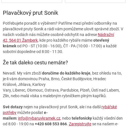
Plavačkový prut Sonik
Potřebujete poradit s výběrem? Patříme mezi přední odborníky na
plavačkové pruty Sonik a rádi vám pomůžeme ulovit správné zboží. V
našich vodách nás můžete osobně odchytit na adrese
Nádražní
42, 564 01 Žamberk
, kde pro každého rybáře máme
otevřený
krámek
od PO - ST (10:00 - 16:00), ČT - PA (10:00 - 17:00) a každé
sobotní dopoledne od 8:00 - 11:30.
Že tak daleko cestu nemáte?
Nevadí. My vám zboží
doručíme do každého kraje
, bez ohledu na to,
je-li vám domovinou Praha, Brno, České Budějovice, Hradec
Králové, Jihlava, Karlovy
Vary, Liberec, Olomouc, Ostrava, Pardubice, Plzeň, Ústí nad Labem,
Zlín, nebo malá víska s malebným rybníčkem plným kapříků.
Své dotazy
nejen na plavačkový prut Sonik, ale i na další
rybářské
potřeby
můžete posílat
e-
mailem
:
info@rybaruvkramek.cz,
nebo
telefonicky
každý všední den
od 8:00 - 19:00 na
+420 608 553 866
.
Zaregistrujte
se na našem e-