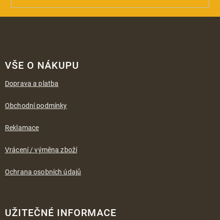
Z
á
VŠE O NÁKUPU
p
a
Doprava a platba
t
í
Obchodní podmínky
Reklamace
Vrácení / výměna zboží
Ochrana osobních údajů
UŽITEČNÉ INFORMACE