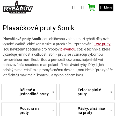
Přejít
NÁKUPNÍ
na
Menu
KOŠÍK
obsah
Plavačkové pruty Sonik
Plavačkové pruty Sonik
jsou oblíbenou volbou mezi rybáři díky své
vysoké kvalitě, lehké konstrukci a preciznímu zpracování.
Tyto pruty
jsou navrženy speciálně pro rybolov
plavanou
, což je technika, která
vyžaduje jemnost a citlivost. Sonik pruty se vyznačují výbornou
rovnováhou mezi flexibilitou a pevností, což umožňuje efektivní
nahazování a snadnou manipulaci při zdolávání ryby. Díky jejich
odolným materiálům a promyšlenému designu jsou ideální pro rybáře,
kteří chtějí maximální kontrolu a výkon během lovu.
dělené a
teleskopické
jednodílné pruty
pruty
pouzdra na
pásky, chrániče
pruty
na pruty