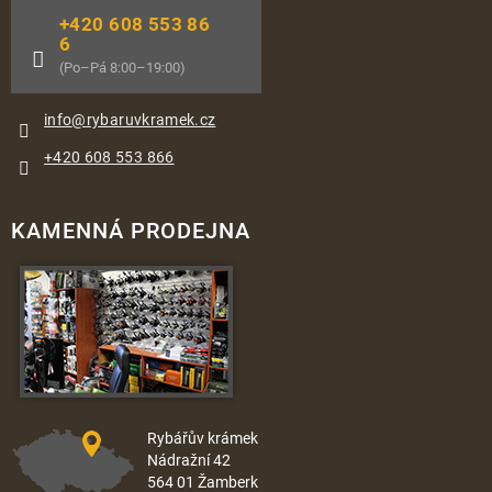
+420 608 553 86
6
(Po–Pá 8:00–19:00)
info
@
rybaruvkramek.cz
+420 608 553 866
KAMENNÁ PRODEJNA
Rybářův krámek
Nádražní 42
564 01 Žamberk