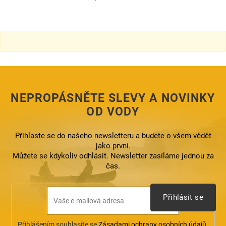
O
v
l
á
d
a
c
í
p
r
NEPROPÁSNĚTE SLEVY A NOVINKY
v
k
OD VODY
y
v
ý
Přihlaste se do našeho newsletteru a budete o všem vědět
p
jako první.
i
Můžete se kdykoliv odhlásit. Newsletter zasíláme jednou za
s
čas.
u
Přihlásit se
Přihlášením souhlasíte se
Zásadami ochrany osobních údajů
.