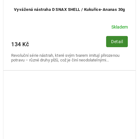
Vyvážená nástraha D SNAX SHELL / Kukuřice-Ananas 30g
Skladem
Detail
134 Kč
Revoluční série nástrah, které svým tvarem imitují přirozenou
potravu – různé druhy plžů, což je činí neodolatelnými...