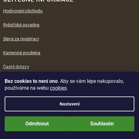
Hodnocení obchodu
Rybářská poradna
Sleva za registraci
Kamenná prodejna
Časté dotazy
Kontakty
Bez cookies to není ono
. Aby se vám lépe nakupovalo,
používáme na webu
cookies
.
Nastavení
KONTAKT
Nově zaregistrované zákazníci obdrží slevu 5% hned po prvním
Potřebujete poradit
přihlášení! Sleva se nevztahuje na jíž zlevněné zboží! Přejeme Vám
Odmítnout
Souhlasím
s výběrem?
příjemné nakupování.
Kontaktujte Láďu.