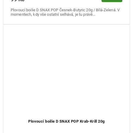
Plovoucí boilie D SNAX POP Česnek-Butyric 20g / Bílá-Zelená. V
momentech, kdy vše ostatní selhává, je tu právě...
Plovoucí boilie D SNAX POP Krab-Krill 20g