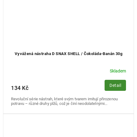
Vyvážená nástraha D SNAX SHELL / Čokoláda-Banán 30g
Skladem
Detail
134 Kč
Revoluční série nástrah, které svým tvarem imitují přirozenou
potravu – různé druhy plžů, což je činí neodolatelnými...