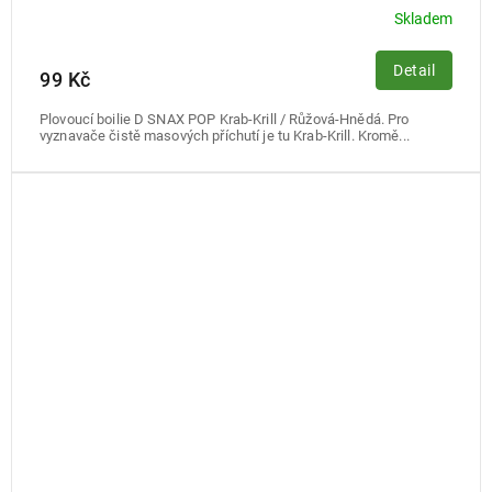
Skladem
Detail
99 Kč
Plovoucí boilie D SNAX POP Krab-Krill / Růžová-Hnědá. Pro
vyznavače čistě masových příchutí je tu Krab-Krill. Kromě...