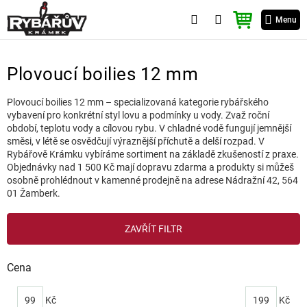
Přejít
NÁKUPNÍ
na
Menu
KOŠÍK
obsah
Plovoucí boilies 12 mm
Plovoucí boilies 12 mm – specializovaná kategorie rybářského
vybavení pro konkrétní styl lovu a podmínky u vody. Zvaž roční
období, teplotu vody a cílovou rybu. V chladné vodě fungují jemnější
směsi, v létě se osvědčují výraznější příchutě a delší rozpad. V
Rybářově Krámku vybíráme sortiment na základě zkušeností z praxe.
Objednávky nad 1 500 Kč mají dopravu zdarma a produkty si můžeš
osobně prohlédnout v kamenné prodejně na adrese Nádražní 42, 564
01 Žamberk.
V
ZAVŘÍT FILTR
ý
p
i
Cena
s
p
99
Kč
199
Kč