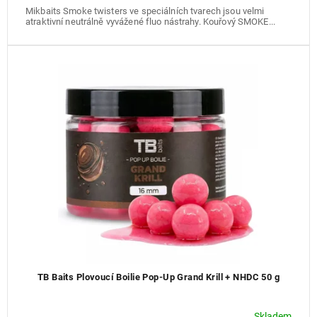
Mikbaits Smoke twisters ve speciálních tvarech jsou velmi
atraktivní neutrálně vyvážené fluo nástrahy. Kouřový SMOKE...
TB Baits Plovoucí Boilie Pop-Up Grand Krill + NHDC 50 g
Skladem