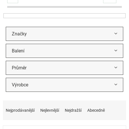
r
o
d
u
k
t
Značky
ů
Balení
Průměr
Výrobce
Ř
a
Nejprodávanější
Nejlevnější
Nejdražší
Abecedně
z
e
n