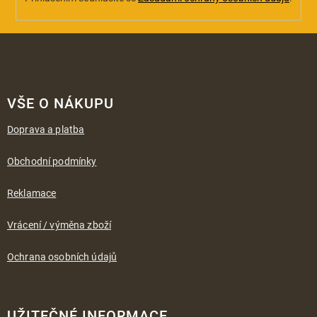
Z
á
VŠE O NÁKUPU
p
a
Doprava a platba
t
í
Obchodní podmínky
Reklamace
Vrácení / výměna zboží
Ochrana osobních údajů
UŽITEČNÉ INFORMACE