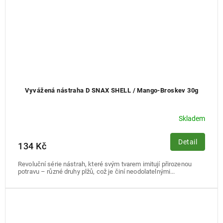
Vyvážená nástraha D SNAX SHELL / Mango-Broskev 30g
Skladem
Detail
134 Kč
Revoluční série nástrah, které svým tvarem imitují přirozenou
potravu – různé druhy plžů, což je činí neodolatelnými...