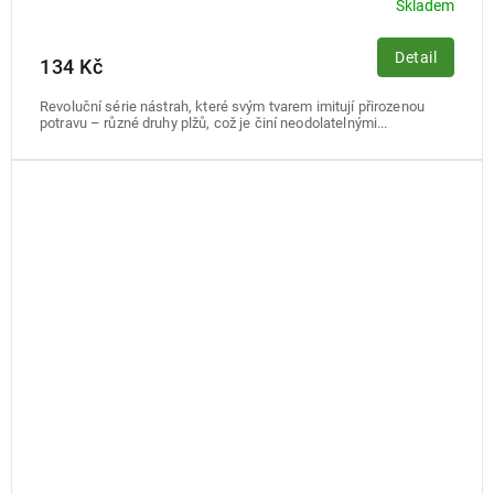
Skladem
Detail
134 Kč
Revoluční série nástrah, které svým tvarem imitují přirozenou
potravu – různé druhy plžů, což je činí neodolatelnými...