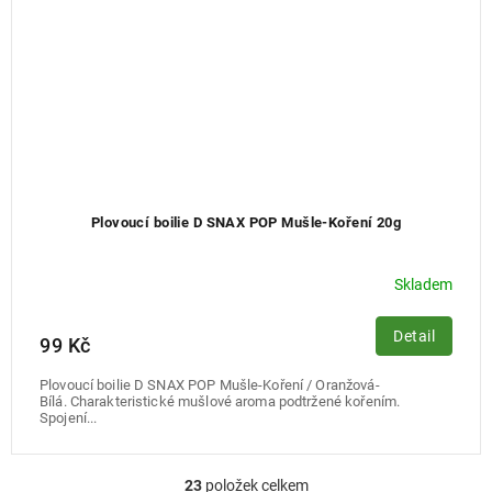
Plovoucí boilie D SNAX POP Mušle-Koření 20g
Skladem
Detail
99 Kč
Plovoucí boilie D SNAX POP Mušle-Koření / Oranžová-
Bílá. Charakteristické mušlové aroma podtržené kořením.
Spojení...
23
položek celkem