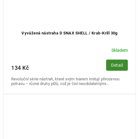
Vyvážená nástraha D SNAX SHELL / Krab-Krill 30g
Skladem
Detail
134 Kč
Revoluční série nástrah, které svým tvarem imitují přirozenou
potravu – různé druhy plžů, což je činí neodolatelnými...