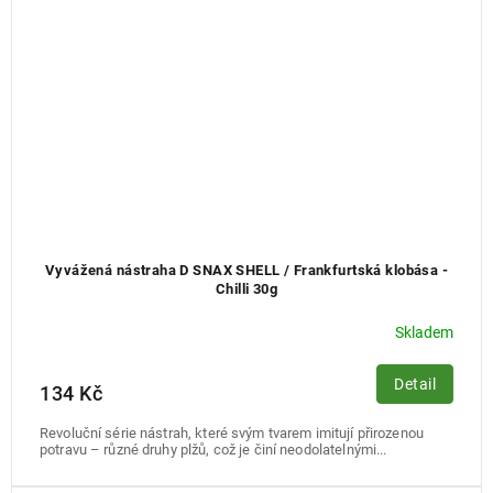
Vyvážená nástraha D SNAX SHELL / Frankfurtská klobása -
Chilli 30g
Skladem
Detail
134 Kč
Revoluční série nástrah, které svým tvarem imitují přirozenou
potravu – různé druhy plžů, což je činí neodolatelnými...