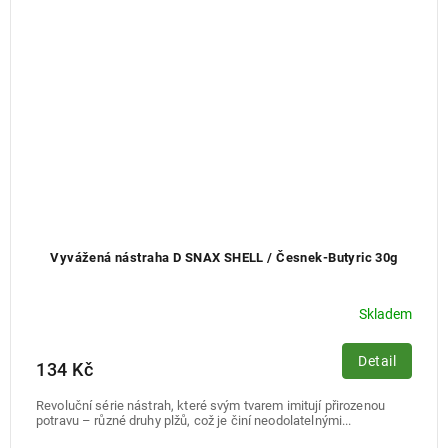
Vyvážená nástraha D SNAX SHELL / Česnek-Butyric 30g
Skladem
Detail
134 Kč
Revoluční série nástrah, které svým tvarem imitují přirozenou
potravu – různé druhy plžů, což je činí neodolatelnými...