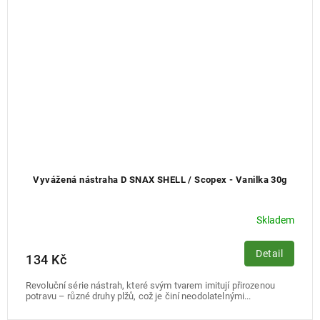
Vyvážená nástraha D SNAX SHELL / Scopex - Vanilka 30g
Skladem
Detail
134 Kč
Revoluční série nástrah, které svým tvarem imitují přirozenou
potravu – různé druhy plžů, což je činí neodolatelnými...