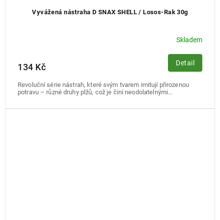
Vyvážená nástraha D SNAX SHELL / Losos-Rak 30g
Skladem
Detail
134 Kč
Revoluční série nástrah, které svým tvarem imitují přirozenou
potravu – různé druhy plžů, což je činí neodolatelnými...