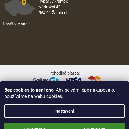
Rybářův krámek
Nádražní 42
564 01 Žamberk
Navštivte nás
Pohodlná platba:
Bez cookies to není ono
. Aby se vám lépe nakupovalo,
Oblíbené způsoby dopravy:
používáme na webu
cookies
.
Nastavení
Nově zaregistrované zákazníci obdrží slevu 5% hned po prvním
Na UX & Web Design je tu
Lukáš Dubina
Vytvořil Shoptet
přihlášení! Sleva se nevztahuje na jíž zlevněné zboží! Přejeme Vám