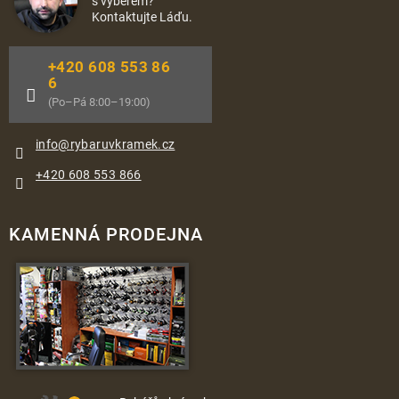
s výběrem?
Kontaktujte Láďu.
+420 608 553 86
6
(Po–Pá 8:00–19:00)
info
@
rybaruvkramek.cz
+420 608 553 866
KAMENNÁ PRODEJNA