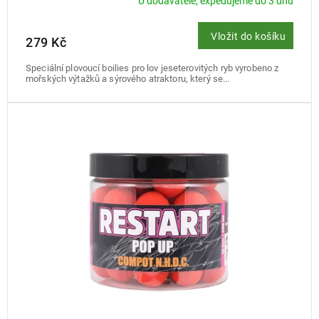
U dodavatele, expedujeme do 3 dnů
Vložit do košíku
279 Kč
Speciální plovoucí boilies pro lov jeseterovitých ryb vyrobeno z
mořských výtažků a sýrového atraktoru, který se...