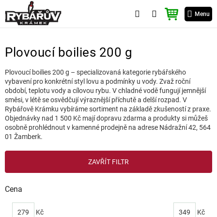
Přejít
NÁKUPNÍ
na
Menu
KOŠÍK
obsah
Plovoucí boilies 200 g
Plovoucí boilies 200 g – specializovaná kategorie rybářského
vybavení pro konkrétní styl lovu a podmínky u vody. Zvaž roční
období, teplotu vody a cílovou rybu. V chladné vodě fungují jemnější
směsi, v létě se osvědčují výraznější příchutě a delší rozpad. V
Rybářově Krámku vybíráme sortiment na základě zkušeností z praxe.
Objednávky nad 1 500 Kč mají dopravu zdarma a produkty si můžeš
osobně prohlédnout v kamenné prodejně na adrese Nádražní 42, 564
01 Žamberk.
V
ZAVŘÍT FILTR
ý
p
i
Cena
s
p
279
Kč
349
Kč