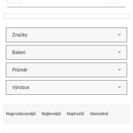
r
o
d
u
k
t
Značky
ů
Balení
Průměr
Výrobce
Ř
a
Nejprodávanější
Nejlevnější
Nejdražší
Abecedně
z
e
n