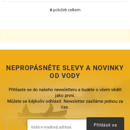
6
položek celkem
O
v
l
á
d
a
c
í
p
r
NEPROPÁSNĚTE SLEVY A NOVINKY
v
k
OD VODY
y
v
ý
Přihlaste se do našeho newsletteru a budete o všem vědět
p
jako první.
i
Můžete se kdykoliv odhlásit. Newsletter zasíláme jednou za
s
čas.
u
Přihlásit se