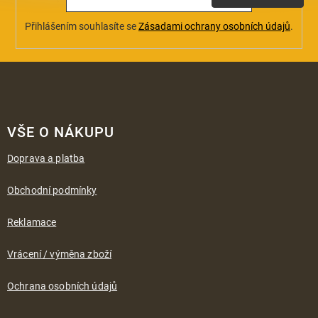
Přihlášením souhlasíte se
Zásadami ochrany osobních údajů
.
Z
á
VŠE O NÁKUPU
p
a
Doprava a platba
t
í
Obchodní podmínky
Reklamace
Vrácení / výměna zboží
Ochrana osobních údajů