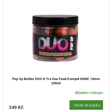
í
p
r
o
d
u
k
t
ů
Pop Up Boilies DUO X-Tra Sea Food/Compot NHDC 18mm
200ml
Skladem v eshopu
Vložit do košíku
349 Kč