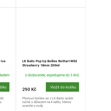
 Ice
LK Baits Pop Up Boilies ReStart Wild
Strawberry 18mm 200ml
kladem
U dodavatele, expedujeme do 3 dnů
ošíku
Vložit do košíku
290 Kč
ábí
Plovoucí boilies se v LK Baits vyrábí
ou
ručně s důrazem na kvalitu, kterou
oceníte u vody.