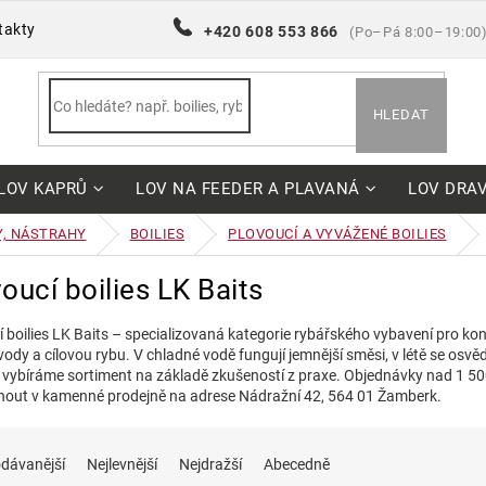
takty
+420 608 553 866
(Po–Pá 8:00–19:00
HLEDAT
LOV KAPRŮ
LOV NA FEEDER A PLAVANÁ
LOV DRA
Y, NÁSTRAHY
BOILIES
PLOVOUCÍ A VYVÁŽENÉ BOILIES
oucí boilies LK Baits
 boilies LK Baits – specializovaná kategorie rybářského vybavení pro kon
vody a cílovou rybu. V chladné vodě fungují jemnější směsi, v létě se osvě
vybíráme sortiment na základě zkušeností z praxe. Objednávky nad 1 5
nout v kamenné prodejně na adrese Nádražní 42, 564 01 Žamberk.
dávanější
Nejlevnější
Nejdražší
Abecedně