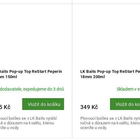
Baits Pop-up Top ReStart Peperin
LK Baits Pop-up Top ReStart Pe
m 150ml
18mm 200ml
 dodavatele, expedujeme do 3 dnů
Skladem v 
Vložit do košíku
Vložit do k
5 Kč
349 Kč
oucí boilies se v LK Baits vyrábí
Plovoucí boilies se v LK Baits vyr
ě s důrazem na kvalitu, kterou
ručně s důrazem na kvalitu, kter
íte u vody.
oceníte u vody.