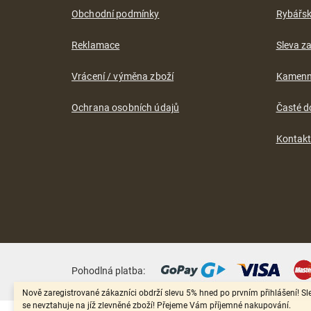
Obchodní podmínky
Rybářs
Reklamace
Sleva za
Vrácení / výměna zboží
Kamenn
Ochrana osobních údajů
Časté d
Kontak
Pohodlná platba:
Nově zaregistrované zákazníci obdrží slevu 5% hned po prvním přihlášení! Sl
se nevztahuje na jíž zlevněné zboží! Přejeme Vám příjemné nakupování.