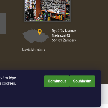
.
Rybářův krámek
Nádražní 42
564 01 Žamberk
Navštivte nás
e vám lépe
Odmítnout
Souhlasím
u
cookies
.