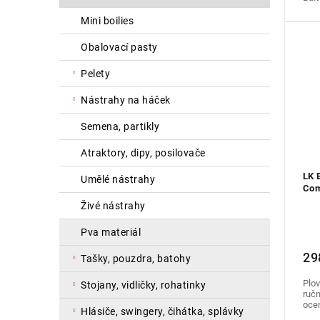
mini boilies
obalovací pasty
pelety
nástrahy na háček
semena, partikly
atraktory, dipy, posilovače
LK 
umělé nástrahy
Com
živé nástrahy
pva materiál
29
tašky, pouzdra, batohy
Plov
stojany, vidličky, rohatinky
ručn
ocen
hlásiče, swingery, čihátka, splávky