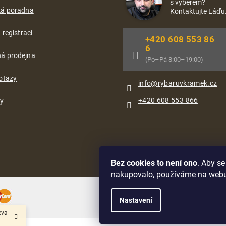
s výběrem?
ká poradna
Kontaktujte Láďu
 registraci
+420 608 553 86
6
á prodejna
(Po–Pá 8:00–19:00)
otazy
info
@
rybaruvkramek.cz
+420 608 553 866
ty
Bez cookies to není ono
. Aby s
nakupovalo, používáme na web
Oblíbené způsoby dopravy:
Nastavení
eva