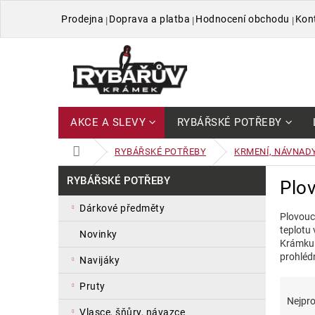
Přejít
Prodejna
Doprava a platba
Hodnocení obchodu
Kon
na
obsah
AKCE A SLEVY
RYBÁŘSKÉ POTŘEBY
DOMŮ
RYBÁŘSKÉ POTŘEBY
KRMENÍ, NÁVNAD
P
Přeskočit
RYBÁŘSKÉ POTŘEBY
Plov
kategorie
o
s
dárkové předměty
Plovoucí
t
teplotu 
r
novinky
Krámku 
a
prohléd
navijáky
n
n
Ř
V
pruty
í
a
ý
Nejpro
p
z
p
vlasce, šňůry, návazce