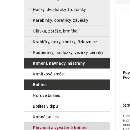
a
e
i
háčky, dvojháčky, trojháčky
n
n
s
e
í
p
karabinky, obratlíky, závěsky
l
p
r
r
o
olůvka, zátěže, krmítka
o
d
krabičky, boxy, kbelíky, řízkovnice
d
u
u
k
podběráky, podložky, vezírky, čeřínky
k
t
t
ů
krmení, návnady, nástrahy
ů
Pop
krmítkové směsi
Foo
boilies
hotové boilies
34
boilies v dipu
Plov
krmné boilies
ručn
ocen
plovoucí a vyvážené boilies
Baits