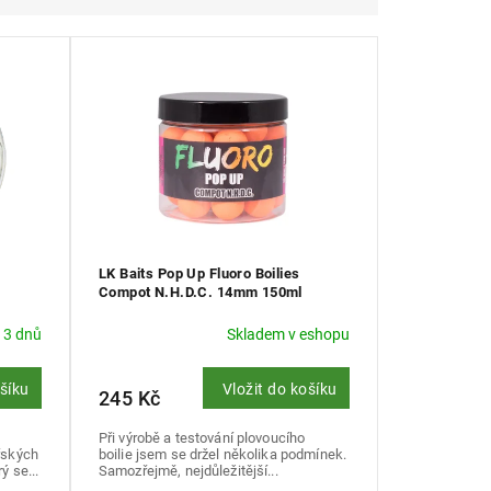
LK Baits Pop Up Fluoro Boilies
Compot N.H.D.C. 14mm 150ml
 3 dnů
Skladem v eshopu
ošíku
Vložit do košíku
245 Kč
Při výrobě a testování plovoucího
řských
boilie jsem se držel několika podmínek.
ý se...
Samozřejmě, nejdůležitější...