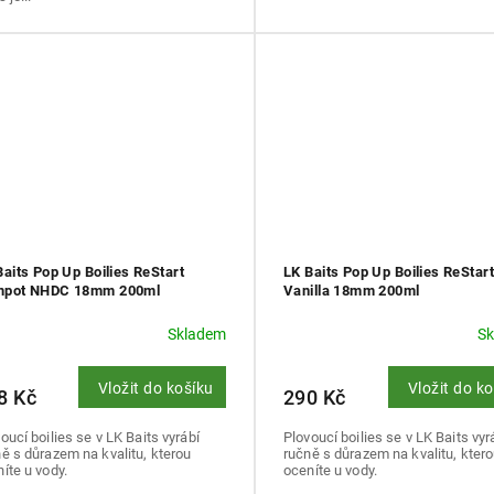
Baits Pop Up Boilies ReStart
LK Baits Pop Up Boilies ReStart
pot NHDC 18mm 200ml
Vanilla 18mm 200ml
Skladem
S
Vložit do košíku
Vložit do k
8 Kč
290 Kč
oucí boilies se v LK Baits vyrábí
Plovoucí boilies se v LK Baits vyr
ě s důrazem na kvalitu, kterou
ručně s důrazem na kvalitu, kter
íte u vody.
oceníte u vody.