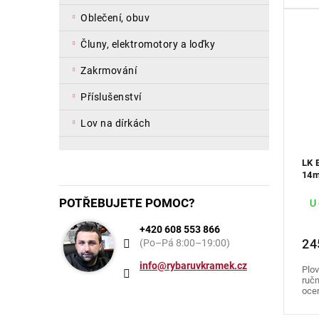
oblečení, obuv
čluny, elektromotory a loďky
zakrmování
příslušenství
lov na dírkách
LK 
14m
POTŘEBUJETE POMOC?
U
+420 608 553 866
24
(Po–Pá 8:00–19:00)
info@rybaruvkramek.cz
Plov
ručn
ocen