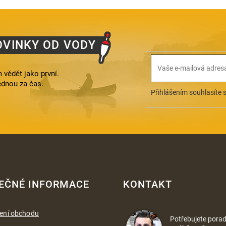
OVINKY OD VODY
 vědět jako první.
ednou za čas.
Přihlášením souhlasíte 
EČNÉ INFORMACE
KONTAKT
ení obchodu
Potřebujete porad