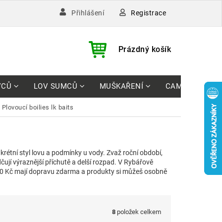
Registrace
Přihlášení
)
NÁKUPNÍ
Prázdný košík
KOŠÍK
VCŮ
LOV SUMCŮ
MUŠKAŘENÍ
CAMPING
plovoucí boilies lk baits
krétní styl lovu a podmínky u vody. Zvaž roční období,
dčují výraznější příchutě a delší rozpad. V Rybářově
00 Kč mají dopravu zdarma a produkty si můžeš osobně
8
položek celkem