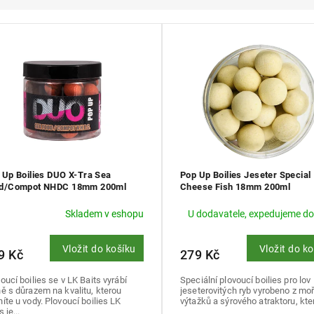
 Up Boilies DUO X-Tra Sea
Pop Up Boilies Jeseter Special
d/Compot NHDC 18mm 200ml
Cheese Fish 18mm 200ml
Skladem v eshopu
U dodavatele, expedujeme do
Vložit do košíku
Vložit do k
9 Kč
279 Kč
oucí boilies se v LK Baits vyrábí
Speciální plovoucí boilies pro lov
ě s důrazem na kvalitu, kterou
jeseterovitých ryb vyrobeno z mo
íte u vody. Plovoucí boilies LK
výtažků a sýrového atraktoru, kter
 je...