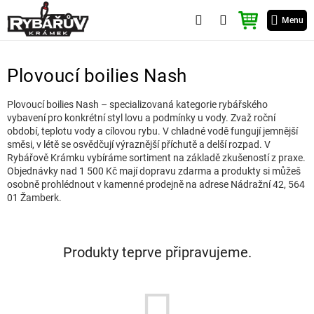
Přejít
NÁKUPNÍ
na
Menu
KOŠÍK
obsah
Plovoucí boilies Nash
Plovoucí boilies Nash – specializovaná kategorie rybářského
vybavení pro konkrétní styl lovu a podmínky u vody. Zvaž roční
období, teplotu vody a cílovou rybu. V chladné vodě fungují jemnější
směsi, v létě se osvědčují výraznější příchutě a delší rozpad. V
Rybářově Krámku vybíráme sortiment na základě zkušeností z praxe.
Objednávky nad 1 500 Kč mají dopravu zdarma a produkty si můžeš
osobně prohlédnout v kamenné prodejně na adrese Nádražní 42, 564
01 Žamberk.
Produkty teprve připravujeme.