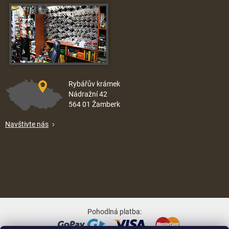
Rybářův krámek
Nádražní 42
564 01 Žamberk
Navštivte nás
Pohodlná platba: