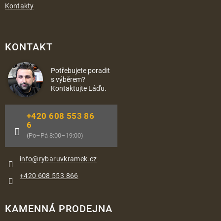
Kontakty
KONTAKT
Potřebujete poradit
s výběrem?
Kontaktujte Láďu.
+420 608 553 86
6
(Po–Pá 8:00–19:00)
info
@
rybaruvkramek.cz
+420 608 553 866
KAMENNÁ PRODEJNA