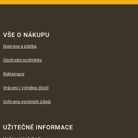
Z
á
VŠE O NÁKUPU
p
a
Doprava a platba
t
í
Obchodní podmínky
Reklamace
Vrácení / výměna zboží
Ochrana osobních údajů
UŽITEČNÉ INFORMACE