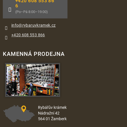
+420 608 553 86
6
(Po–Pá 8:00–19:00)
info
@
rybaruvkramek.cz
+420 608 553 866
KAMENNÁ PRODEJNA
Rybářův krámek
Nádražní 42
564 01 Žamberk