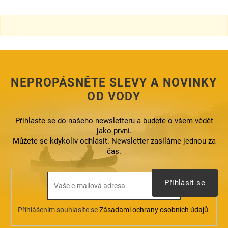
l
á
d
a
c
í
p
r
NEPROPÁSNĚTE SLEVY A NOVINKY
v
k
OD VODY
y
v
ý
Přihlaste se do našeho newsletteru a budete o všem vědět
p
jako první.
i
Můžete se kdykoliv odhlásit. Newsletter zasíláme jednou za
s
čas.
u
Přihlásit se
Přihlášením souhlasíte se
Zásadami ochrany osobních údajů
.