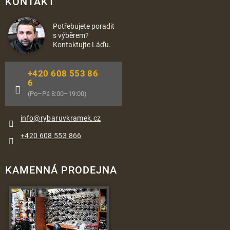
KONTAKT
Potřebujete poradit
s výběrem?
Kontaktujte Láďu.
+420 608 553 86
6
(Po–Pá 8:00–19:00)
info
@
rybaruvkramek.cz
+420 608 553 866
KAMENNÁ PRODEJNA