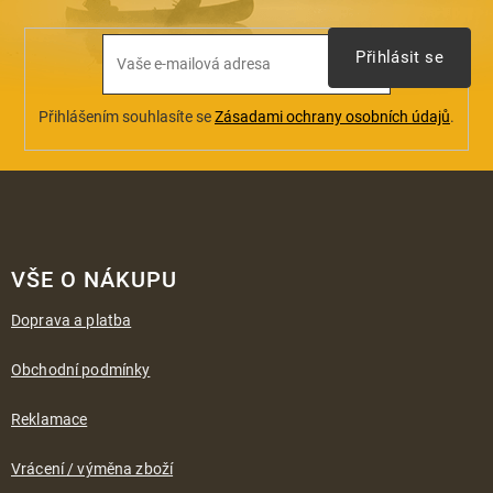
Přihlásit se
Přihlášením souhlasíte se
Zásadami ochrany osobních údajů
.
Z
á
VŠE O NÁKUPU
p
a
Doprava a platba
t
í
Obchodní podmínky
Reklamace
Vrácení / výměna zboží