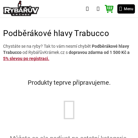
Přejít
NÁKUPNÍ
na
Menu
KOŠÍK
obsah
Podběrákové hlavy Trabucco
Chystáte se na ryby? Tak to vám nesmí chybět
Podběrákové hlavy
Trabucco
od RybářůvKrámek.cz s
dopravou zdarma od 1 500 Kč a
5% slevou po registraci.
Produkty teprve připravujeme.