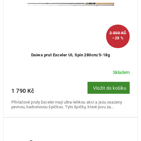
k
t
ů
2 500 KČ
–28 %
Daiwa prut Exceler UL Spin 280cm/5-18g
Skladem
Vložit do košíku
1 790 Kč
Přívlačové pruty Exceler mají ultra-lehkou akci a jsou osazeny
pevnou, karbonovou špičkou. Tyto špičky, které jsou za...