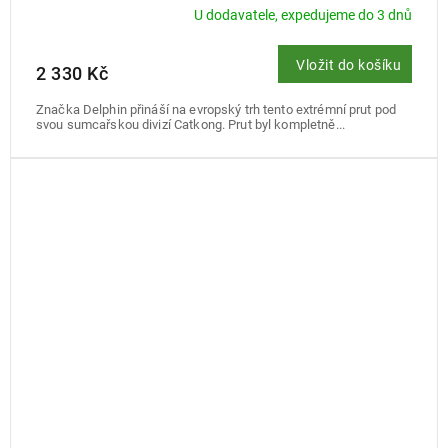
U dodavatele, expedujeme do 3 dnů
Vložit do košíku
2 330 Kč
Značka Delphin přináší na evropský trh tento extrémní prut pod
svou sumcařskou divizí Catkong. Prut byl kompletně...