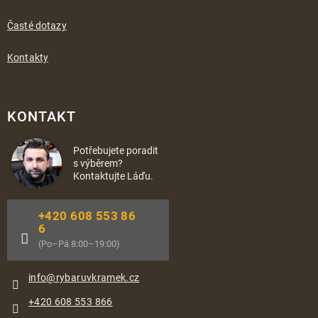
Časté dotazy
Kontakty
KONTAKT
Potřebujete poradit
s výběrem?
Kontaktujte Láďu.
+420 608 553 86
6
(Po–Pá 8:00–19:00)
info
@
rybaruvkramek.cz
+420 608 553 866