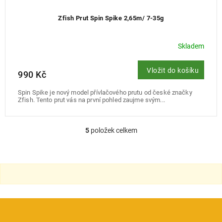
Zfish Prut Spin Spike 2,65m/ 7-35g
Skladem
Vložit do košíku
990 Kč
Spin Spike je nový model přívlačového prutu od české značky
Zfish. Tento prut vás na první pohled zaujme svým...
5
položek celkem
O
v
l
á
d
a
c
í
p
r