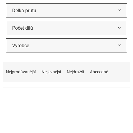
Délka prutu
Počet dílů
Výrobce
Ř
a
Nejprodávanější
Nejlevnější
Nejdražší
Abecedně
z
e
n
í
p
r
o
d
u