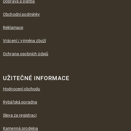
a
Doprava a platba
t
í
Obchodní podmínky
Reklamace
Vrácení / výměna zboží
Ochrana osobních údajů
UŽITEČNÉ INFORMACE
Hodnocení obchodu
Rybářská poradna
Sleva za registraci
Kamenná prodejna