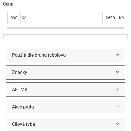
i
Cena
s
p
990
Kč
2690
Kč
r
o
d
u
k
t
Použití dle druhu rybolovu
ů
Značky
AFTMA
Akce prutu
Cílová ryba