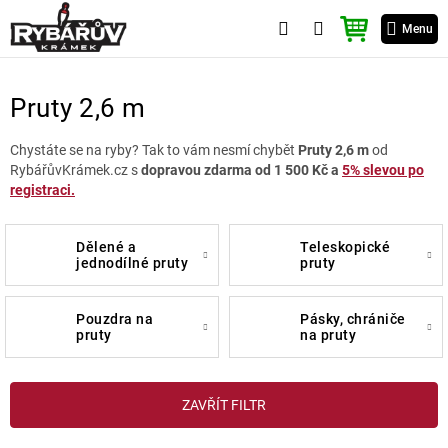
Přejít
NÁKUPNÍ
na
Menu
KOŠÍK
obsah
Pruty 2,6 m
Chystáte se na ryby? Tak to vám nesmí chybět
Pruty 2,6 m
od
RybářůvKrámek.cz s
dopravou zdarma od 1 500 Kč a
5% slevou po
registraci.
dělené a
teleskopické
jednodílné pruty
pruty
pouzdra na
pásky, chrániče
pruty
na pruty
V
ZAVŘÍT FILTR
ý
p