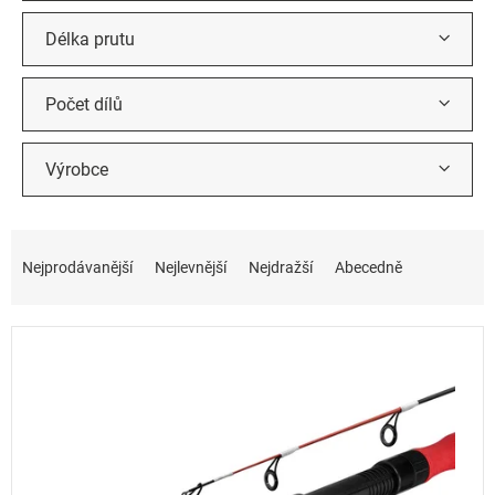
Délka prutu
Počet dílů
Výrobce
Ř
a
Nejprodávanější
Nejlevnější
Nejdražší
Abecedně
z
e
n
í
p
r
o
d
u