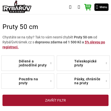
Přejít
NÁKUPNÍ
na
Menu
KOŠÍK
obsah
Pruty 50 cm
Chystáte se na ryby? Tak to vám nesmí chybět
Pruty 50 cm
od
RybářůvKrámek.cz s
dopravou zdarma od 1 500 Kč a
5% slevou po
registraci.
dělené a
teleskopické
jednodílné pruty
pruty
pouzdra na
pásky, chrániče
pruty
na pruty
V
ZAVŘÍT FILTR
ý
p