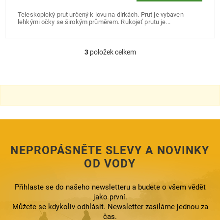
Teleskopický prut určený k lovu na dírkách. Prut je vybaven
lehkými očky se širokým průměrem. Rukojeť prutu je...
3
položek celkem
O
v
l
á
d
a
c
í
p
r
NEPROPÁSNĚTE SLEVY A NOVINKY
v
k
OD VODY
y
v
ý
Přihlaste se do našeho newsletteru a budete o všem vědět
p
jako první.
i
Můžete se kdykoliv odhlásit. Newsletter zasíláme jednou za
s
čas.