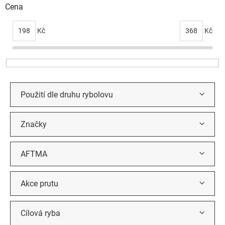
i
Cena
s
p
198
Kč
368
Kč
r
o
d
u
k
t
Použití dle druhu rybolovu
ů
Značky
AFTMA
Akce prutu
Cílová ryba