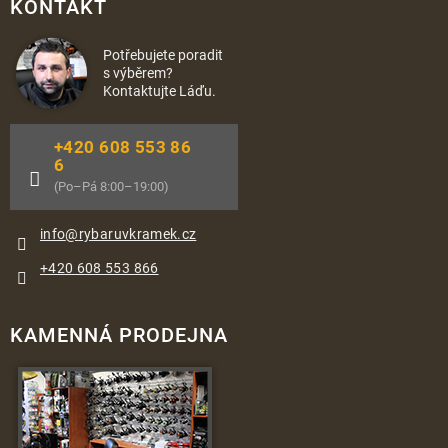
KONTAKT
Potřebujete poradit
s výběrem?
Kontaktujte Láďu.
+420 608 553 86
6
(Po–Pá 8:00–19:00)
info
@
rybaruvkramek.cz
+420 608 553 866
KAMENNÁ PRODEJNA