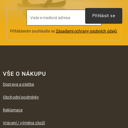
u
Přihlásit se
Přihlášením souhlasíte se
Zásadami ochrany osobních údajů
.
Z
á
VŠE O NÁKUPU
p
a
Doprava a platba
t
í
Obchodní podmínky
Reklamace
Vrácení / výměna zboží