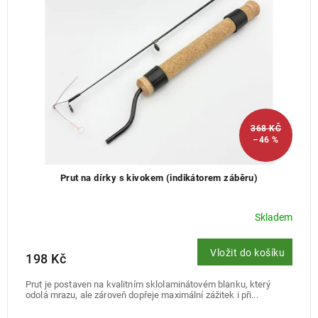
368 KČ
–46 %
Prut na dírky s kivokem (indikátorem záběru)
Skladem
Vložit do košíku
198 Kč
Prut je postaven na kvalitním sklolaminátovém blanku, který
odolá mrazu, ale zároveň dopřeje maximální zážitek i při...