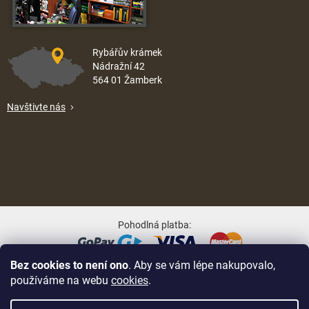
Rybářův krámek
Nádražní 42
564 01 Žamberk
Navštivte nás
Pohodlná platba:
Bez cookies to není ono
. Aby se vám lépe nakupovalo,
Oblíbené způsoby dopravy:
používáme na webu
cookies
.