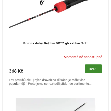
k
t
ů
Prut na dírky Delphin DOTZ glassfiber Soft
Momentálně nedostupné
Detail
368 Kč
Lov pstruhů ale i jiných dravců na dírkách je stále více
populárnější. Proto jsme se rozhodli přidat do sortimentu...