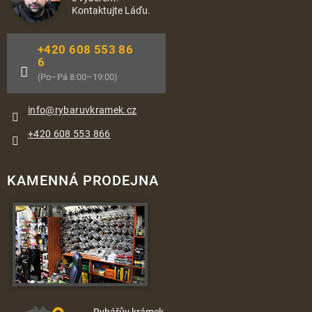
Kontaktujte Láďu.
+420 608 553 86
6
(Po–Pá 8:00–19:00)
info
@
rybaruvkramek.cz
+420 608 553 866
KAMENNÁ PRODEJNA
Rybářův krámek