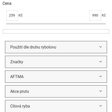
i
Cena
s
p
259
Kč
990
Kč
r
o
d
u
k
t
Použití dle druhu rybolovu
ů
Značky
AFTMA
Akce prutu
Cílová ryba