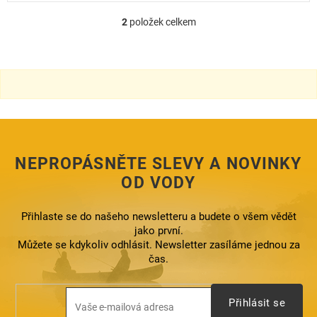
2
položek celkem
O
v
l
á
d
a
c
í
p
r
NEPROPÁSNĚTE SLEVY A NOVINKY
v
k
OD VODY
y
v
ý
Přihlaste se do našeho newsletteru a budete o všem vědět
p
jako první.
i
Můžete se kdykoliv odhlásit. Newsletter zasíláme jednou za
s
čas.
u
Přihlásit se