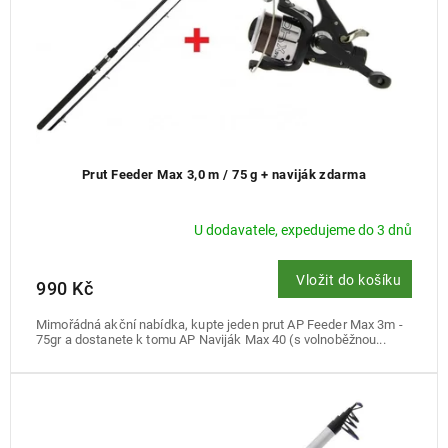
k
t
ů
Prut Feeder Max 3,0 m / 75 g + naviják zdarma
U dodavatele, expedujeme do 3 dnů
Vložit do košíku
990 Kč
Mimořádná akční nabídka, kupte jeden prut AP Feeder Max 3m -
75gr a dostanete k tomu AP Naviják Max 40 (s volnoběžnou...