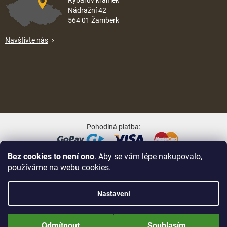
Nádražní 42
564 01 Žamberk
Navštivte nás
Pohodlná platba:
Bez cookies to není ono
. Aby se vám lépe nakupovalo,
Oblíbené způsoby dopravy:
používáme na webu
cookies
.
Nastavení
Nově zaregistrované zákazníci obdrží slevu 5% hned po prvním
Na UX & Web Design je tu
Lukáš Dubina
Vytvořil Shoptet
přihlášení! Sleva se nevztahuje na jíž zlevněné zboží! Přejeme Vám
Odmítnout
Souhlasím