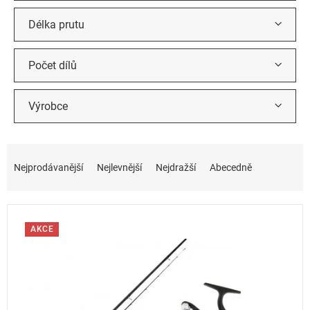
Délka prutu
Počet dílů
Výrobce
Ř
a
Nejprodávanější
Nejlevnější
Nejdražší
Abecedně
z
e
n
í
AKCE
p
r
o
d
u