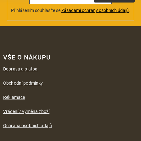
Přihlášením souhlasíte se
Zásadami ochrany osobních údajů
.
Z
á
VŠE O NÁKUPU
p
a
Doprava a platba
t
í
Obchodní podmínky
Reklamace
Vrácení / výměna zboží
Ochrana osobních údajů