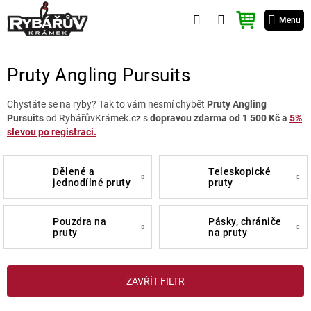
Přejít
NÁKUPNÍ
na
Menu
KOŠÍK
obsah
Pruty Angling Pursuits
Chystáte se na ryby? Tak to vám nesmí chybět
Pruty Angling
Pursuits
od RybářůvKrámek.cz s
dopravou zdarma od 1 500 Kč a
5%
slevou po registraci.
dělené a
teleskopické
jednodílné pruty
pruty
pouzdra na
pásky, chrániče
pruty
na pruty
V
ZAVŘÍT FILTR
ý
p